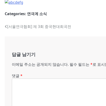
Categories:
연극계 소식
글
[서울연극협회] 제 3회 중국현대희곡전
내
비
게
답글 남기기
이
이메일 주소는 공개되지 않습니다.
필수 필드는
*
로 표
션
댓글
*