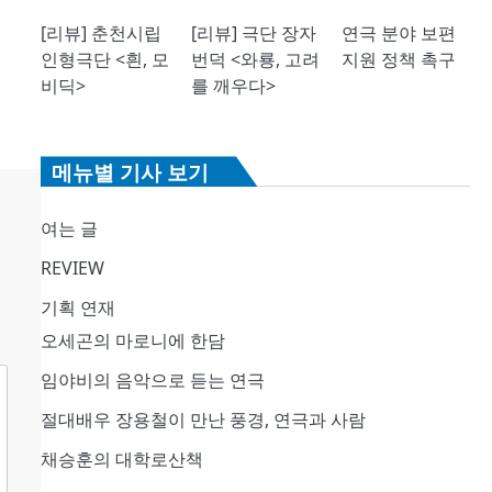
[리뷰] 춘천시립
[리뷰] 극단 장자
연극 분야 보편
인형극단 <흰, 모
번덕 <와룡, 고려
지원 정책 촉구
비딕>
를 깨우다>
메뉴별 기사 보기
여는 글
REVIEW
기획 연재
오세곤의 마로니에 한담
임야비의 음악으로 듣는 연극
절대배우 장용철이 만난 풍경, 연극과 사람
채승훈의 대학로산책