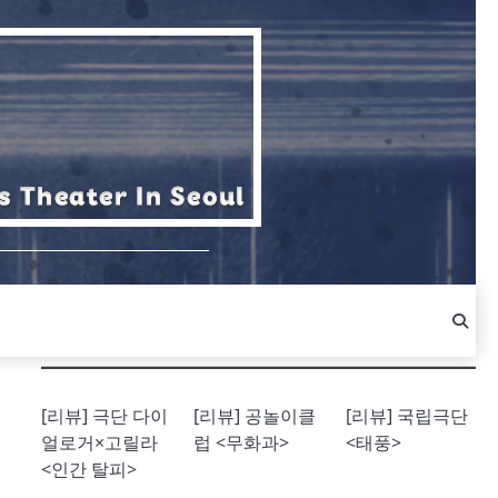
[리뷰] 극단 다이
[리뷰] 공놀이클
[리뷰] 국립극단
얼로거×고릴라
럽 <무화과>
<태풍>
<인간 탈피>