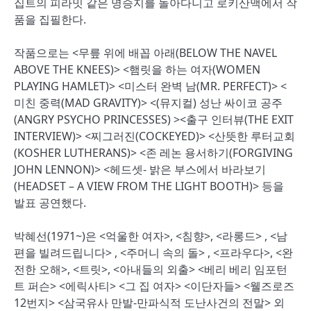
집트의 피라밋 같은 명승지를 돌아다니고 로키산맥에서 작
품을 집필한다.
작품으로는 <무릎 위에 배꼽 아래(BELOW THE NAVEL
ABOVE THE KNEES)> <햄릿을 하는 여자(WOMEN
PLAYING HAMLET)> <미스터 완벽 남(MR. PERFECT)> <
미친 중력(MAD GRAVITY)> <(뮤지컬) 성난 싸이코 공주
(ANGRY PSYCHO PRINCESSES) ><출구 인터뷰(THE EXIT
INTERVIEW)> <찌그러진(COCKEYED)> <산뜻한 루터교회
(KOSHER LUTHERANS)> <존 레논 용서하기(FORGIVING
JOHN LENNON)> <헤드셋- 밝은 부스에서 바라보기
(HEADSET – A VIEW FROM THE LIGHT BOOTH)> 등을
발표 공연했다.
박혜선(1971~)은 <억울한 여자>, <침향>, <라롱드> , <남
편을 빌려드립니다> , <주머니 속의 돌> , <프라우다>, <완
전한 오해>, <트릿>, <아내들의 외출> <베리 베리 임포턴
트 퍼슨> <에릭사티> <그 집 여자> <이단자들> <웰즈로즈
12번지> <삼국유사 만발-만파식적 도난사건의 전말> 외