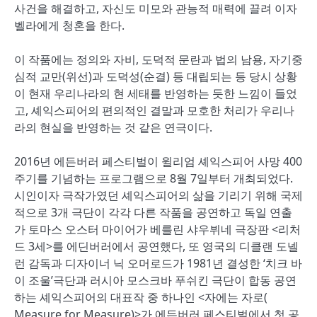
사건을 해결하고, 자신도 미모와 관능적 매력에 끌려 이자
벨라에게 청혼을 한다.
이 작품에는 정의와 자비, 도덕적 문란과 법의 남용, 자기중
심적 교만(위선)과 도덕성(순결) 등 대립되는 등 당시 상황
이 현재 우리나라의 현 세태를 반영하는 듯한 느낌이 들었
고, 셰익스피어의 편의적인 결말과 모호한 처리가 우리나
라의 현실을 반영하는 것 같은 연극이다.
2016년 에든버러 페스티벌이 윌리엄 셰익스피어 사망 400
주기를 기념하는 프로그램으로 8월 7일부터 개최되었다.
시인이자 극작가였던 셰익스피어의 삶을 기리기 위해 국제
적으로 3개 극단이 각각 다른 작품을 공연하고 독일 연출
가 토마스 오스터 마이어가 베를린 샤우뷔네 극장판 <리처
드 3세>를 에딘버러에서 공연했다, 또 영국의 디클랜 도넬
런 감독과 디자이너 닉 오머로드가 1981년 결성한 ‘치크 바
이 조울’극단과 러시아 모스크바 푸쉬킨 극단이 합동 공연
하는 셰익스피어의 대표작 중 하나인 <자에는 자로(
Measure for Measure)>가 에든버러 페스티벌에서 첫 공