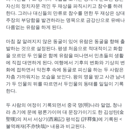
자신의 정치자문 격인 두 재상을 파직시키고 참수를 하려
한다. 그러나 대신들의 만류로 참수를 면한 두 재상은 상대
주장의 부당함을 발견하라는 명목으로 금강산으로 유배나
다름없는 유람을 하게 된다.
마침 잘 알려지지 않은 동굴이 있어 유람은 동굴을 향해 출
발하는 것으로 설정된다. 평생 처음으로 적대적이고 화합
을 모르던 두 인물은 함께 유람을 떠나면서 민초들의 생활
에 직접 대면하게 된다. 여행에서 기후의 변화와 기상의 변
화에 접하면서 악천후 속에 동굴로 피신을 하는 두 사람은
차츰 가까워지는 모습을 보인다. 왕의 명을 받고 사관 남녀
가 두 인물의 뒤를 따르면서 두인물의 동태를 일일이 기록
한다.
두 사람의 여정이 기록되면서 중국 명(明)나라 말엽, 청나
라 초기에 문예 평론가이며 대 문장가이기도 한 김성탄(金
聖嘆)의 저서 서상기(西廂記) 평석집 (評釋集)에 기록된 <
불역쾌재(不亦快哉)> 내용과 비교된다.