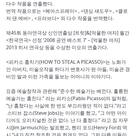
다수 작품을 연출했다.
번역 작품으로는 <헤어스프레이> , <댄싱 섀도우> , <클로
저 댄 에버> , <프라브다> 외 다수 작품을 번역했다.
제45회 동아연극상 신인연출상 [트릿]&[억울한 여자] 월간
<한국연극> 선정 ‘2008 공연 베스트 7’ – [억울한 여자]
2013 히서 연극상 등을 수상한 미모의 연출가다.
<피카소 훔치기(HOW TO STEAL A PICASSO)>는 노화가
인 아버지, 미술모작을 하다가 변호사가 된 아들, 미술관 경
비인 딸과 이런 가족을 돌보는 어머니의 이야기다.
요즘 예술창작과 관련해 “준수한 예술가는 베낀다. 훌륭한
예술가는 훔친다.” 라는 피카소(Pablo Picasso)의 말처럼,
“난 훔쳤다는 사실에 한 번도 부끄러웠던 적이 없다.”라고
스티브 잡스(Steve Jobs)는 이야기를 했고, “그 어떤 아이
디어도 오리지널한 것은 없다. 난 다 훔쳤다.” 라고 짐 자무
시(Jim Jarmusch)는 발표했고, 헨리 포드(Henry Ford) 역
시 “내가 직접 창조한 것은 한개도 없다. 그저 다른 이들이