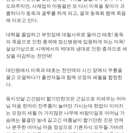
도와주지만, 사채업자 마동팔은 또 다시 미옥을 찾아가 괴
롭히다가 동욱과 결투를 하게 되고, 결국 동욱화 함께 죽음
에 이르고 만다.
대학을 졸업하고 부잣집에 데릴사위로 들어간 태호! 동욱
의 죽음으로 인한 충격에 정신병원에 입원하게 되는 미옥!
설상가상으로 시댁에서의 박대와 냉대로 인한 충격으로 세
상을 마감하는 천안댁!
대단원에서 미옥과 태호는 천안댁의 시신 앞에서 무릎을
꿇고 오열하다가 출연자들과 함께 모정의 세월을 합창한
다.
동지섯달 긴긴밤이 짧기만한것은 근심으로 지세우는 어머
님 마음 힌머리 잔주름이 늘어만 가시는데 한없이 이어지
는 모정의 세월 아 가지많은 나무에 바람이일듯 어머님 가
슴에는 물결만 높네 길고긴 여름날이 짧기만한 것은 언제
나 분주한 어머님 마음 정성으로 기른자식 모두들 가버려