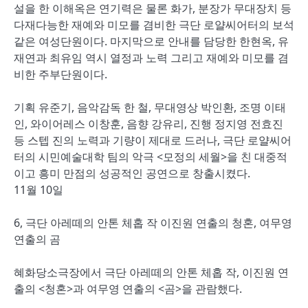
설을 한 이해옥은 연기력은 물론 화가, 분장가 무대장치 등
다재다능한 재예와 미모를 겸비한 극단 로얄씨어터의 보석
같은 여성단원이다. 마지막으로 안내를 담당한 한현옥, 유
재연과 최유임 역시 열정과 노력 그리고 재예와 미모를 겸
비한 주부단원이다.
기획 유준기, 음악감독 한 철, 무대영상 박인환, 조명 이태
인, 와이어레스 이창훈, 음향 강유리, 진행 정지영 전효진
등 스텝 진의 노력과 기량이 제대로 드러나, 극단 로얄씨어
터의 시민예술대학 팀의 악극 <모정의 세월>을 친 대중적
이고 흥미 만점의 성공적인 공연으로 창출시켰다.
11월 10일
6, 극단 아레떼의 안톤 체홉 작 이진원 연출의 청혼, 여무영
연출의 곰
혜화당소극장에서 극단 아레떼의 안톤 체홉 작, 이진원 연
출의 <청혼>과 여무영 연출의 <곰>을 관람했다.