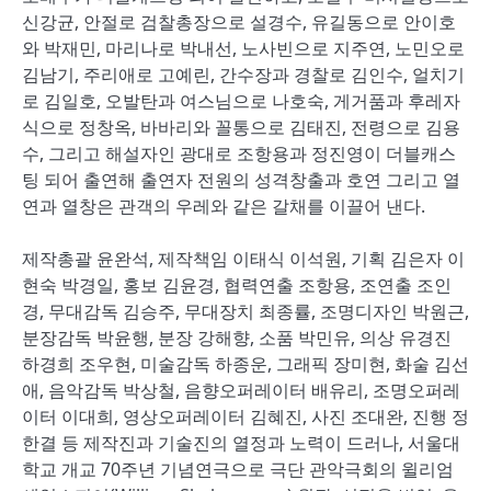
신강균, 안절로 검찰총장으로 설경수, 유길동으로 안이호
와 박재민, 마리나로 박내선, 노사빈으로 지주연, 노민오로
김남기, 주리애로 고예린, 간수장과 경찰로 김인수, 얼치기
로 김일호, 오발탄과 여스님으로 나호숙, 게거품과 후레자
식으로 정창옥, 바바리와 꼴통으로 김태진, 전령으로 김용
수, 그리고 해설자인 광대로 조항용과 정진영이 더블캐스
팅 되어 출연해 출연자 전원의 성격창출과 호연 그리고 열
연과 열창은 관객의 우레와 같은 갈채를 이끌어 낸다.
제작총괄 윤완석, 제작책임 이태식 이석원, 기획 김은자 이
현숙 박경일, 홍보 김윤경, 협력연출 조항용, 조연출 조인
경, 무대감독 김승주, 무대장치 최종률, 조명디자인 박원근,
분장감독 박윤행, 분장 강해향, 소품 박민유, 의상 유경진
하경희 조우현, 미술감독 하종운, 그래픽 장미현, 화술 김선
애, 음악감독 박상철, 음향오퍼레이터 배유리, 조명오퍼레
이터 이대희, 영상오퍼레이터 김혜진, 사진 조대완, 진행 정
한결 등 제작진과 기술진의 열정과 노력이 드러나, 서울대
학교 개교 70주년 기념연극으로 극단 관악극회의 윌리엄