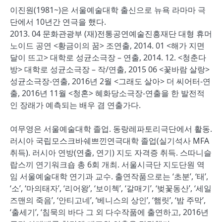
이진원(1981~)은 서울예술대학 출신으로 뉴욕 라마마 극
단에서 10년간 연극을 했다.
2013. 04 문화관광부 (재)전통공연예술진흥재단 대형 휴머
노이드 공연 <황금이의 꿈> 조연출, 2014. 01 <해가 지면
달이 뜨고> 대학로 성균소극장 – 연출, 2014. 12. <청춘다
방> 대학로 성균소극장 – 작/연출, 2015 06 <꽃바람 살랑>
성균소극장-연출, 2016년 2월 <그래도 살아> 더 씨어터-연
출, 2016년 11월 <청혼> 혜화당소극장-연출을 한 발전적
인 장래가 예측되는 배우 겸 연출가다.
여무영은 서울예술대학 졸업. 동랑레파토리극단에서 활동.
러시아 국립모스크바쉐쁘낀연극대학 졸업(실기석사 MFA
취득). 러시아 연방(연출, 연기) 지도 자격증 취득. 스따니슬
랍스끼 연기워크숍 총 6회 개최. 서울시극단 지도단원 역
임 서울예술대학 연기과 교수. 출연작품으로는 ‘초분’, ‘태’,
‘소’, ‘마의태자’, ‘리어왕’, ‘보이첵’, ‘갈매기’, ‘벚꽃동산’, ‘세일
즈맨의 죽음’, ‘안티고네’, ‘베니스의 상인’, ‘햄릿’, ‘밤 주막’,
‘출세기’, ‘침묵의 바다 그 외 다수작품에 출연하고, 2016년