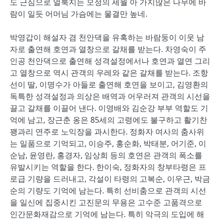
도 근심으로 얼룩지는 모정의 세월 아 가지많은 나무에 바
람이 일듯 어머님 가슴에는 물결만 높네.
박영갑이 해설자 겸 천안댁을 유혹하는 바람둥이 이웃 남
자로 출연해 호연과 열창으로 갈채를 받는다. 차영숙이 주
인공 천안댁으로 출연해 성격설정에서나 호연과 열연 그리
고 열창으로 역시 관객의 우레와 같은 갈채를 받는다. 조항
선이 딸, 이명수가 아들로 출연해 호연을 보이고, 김영환의
독특한 성격설정과 의상은 배역과 어우러져 관객의 시선을
끌고 갈채를 이끌어 낸다. 이영배와 김순강 부부 역할도 기
억에 남고, 장근춘 옹은 85세의 고령에도 불구하고 활기찬
꽹과리 연주로 노익장을 과시한다. 정화자 여사의 춤사위
는 일품으로 기억되고, 이승주, 홍순화, 박태분, 어기준, 이
순남, 윤영란, 홍경자, 임상희 등의 호연은 관객의 폭소를
유발시키는 역할을 한다. 한이숙, 정화자의 창부타령은 프
로급 기량을 드러내고, 각설이 타령의 고복순, 이우근, 박금
순의 기량도 기억에 남는다. 특히 선비춤으로 관객의 시선
을 일신에 집중시킨 고진문의 무용은 고수준 고품격으로
인간문화재감으로 기억에 남는다. 특히 악극의 도입에 해