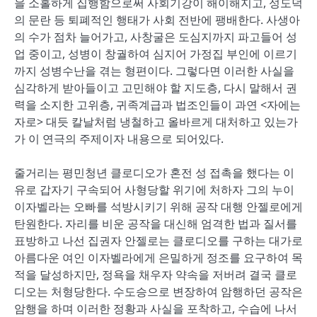
을 소홀하게 집행함으로써 사회기강이 해이해지고, 성도덕
의 문란 등 퇴폐적인 행태가 사회 전반에 팽배한다. 사생아
의 수가 점차 늘어가고, 사창굴은 도심지까지 파고들어 성
업 중이고, 성병이 창궐하여 심지어 가정집 부인에 이르기
까지 성병수난을 겪는 형편이다. 그렇다면 이러한 사실을
심각하게 받아들이고 고민해야 할 지도층, 다시 말해서 권
력을 소지한 고위층, 귀족계급과 법조인들이 과연 <자에는
자로> 대듯 칼날처럼 냉철하고 올바르게 대처하고 있는가
가 이 연극의 주제이자 내용으로 되어있다.
줄거리는 평민청년 클로디오가 혼전 성 접촉을 했다는 이
유로 갑자기 구속되어 사형당할 위기에 처하자 그의 누이
이자벨라는 오빠를 석방시키기 위해 공작 대행 안젤로에게
탄원한다. 자리를 비운 공작을 대신해 엄격한 법과 질서를
표방하고 나선 집권자 안젤로는 클로디오를 구하는 대가로
아름다운 여인 이자벨라에게 은밀하게 정조를 요구하여 목
적을 달성하지만, 정욕을 채우자 약속을 저버려 결국 클로
디오는 처형당한다. 수도승으로 변장하여 암행하던 공작은
암행을 하며 이러한 정황과 사실을 포착하고, 수습에 나서