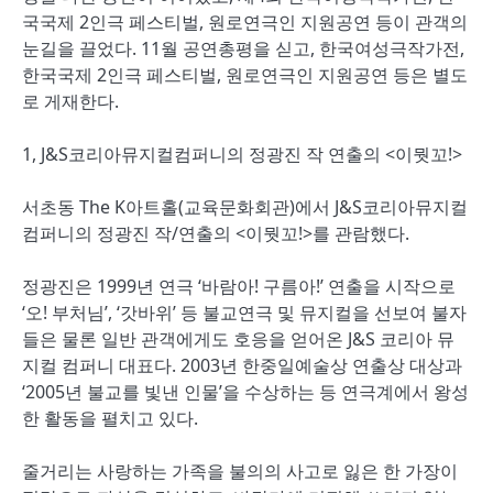
국국제 2인극 페스티벌, 원로연극인 지원공연 등이 관객의
눈길을 끌었다. 11월 공연총평을 싣고, 한국여성극작가전,
한국국제 2인극 페스티벌, 원로연극인 지원공연 등은 별도
로 게재한다.
1, J&S코리아뮤지컬컴퍼니의 정광진 작 연출의 <이뭣꼬!>
서초동 The K아트홀(교육문화회관)에서 J&S코리아뮤지컬
컴퍼니의 정광진 작/연출의 <이뭣꼬!>를 관람했다.
정광진은 1999년 연극 ‘바람아! 구름아!’ 연출을 시작으로
‘오! 부처님’, ‘갓바위’ 등 불교연극 및 뮤지컬을 선보여 불자
들은 물론 일반 관객에게도 호응을 얻어온 J&S 코리아 뮤
지컬 컴퍼니 대표다. 2003년 한중일예술상 연출상 대상과
‘2005년 불교를 빛낸 인물’을 수상하는 등 연극계에서 왕성
한 활동을 펼치고 있다.
줄거리는 사랑하는 가족을 불의의 사고로 잃은 한 가장이