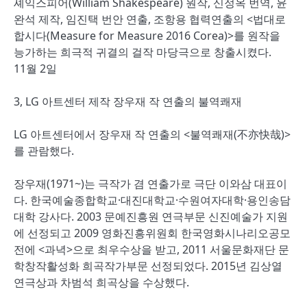
셰익스피어(William Shakespeare) 원작, 신정옥 번역, 윤
완석 제작, 임진택 번안 연출, 조항용 협력연출의 <법대로
합시다(Measure for Measure 2016 Corea)>를 원작을
능가하는 희극적 귀결의 걸작 마당극으로 창출시켰다.
11월 2일
3, LG 아트센터 제작 장우재 작 연출의 불역쾌재
LG 아트센터에서 장우재 작 연출의 <불역쾌재(不亦快哉)>
를 관람했다.
장우재(1971~)는 극작가 겸 연출가로 극단 이와삼 대표이
다. 한국예술종합학교·대진대학교·수원여자대학·용인송담
대학 강사다. 2003 문예진흥원 연극부문 신진예술가 지원
에 선정되고 2009 영화진흥위원회 한국영화시나리오공모
전에 <과녁>으로 최우수상을 받고, 2011 서울문화재단 문
학창작활성화 희곡작가부문 선정되었다. 2015년 김상열
연극상과 차범석 희곡상을 수상했다.