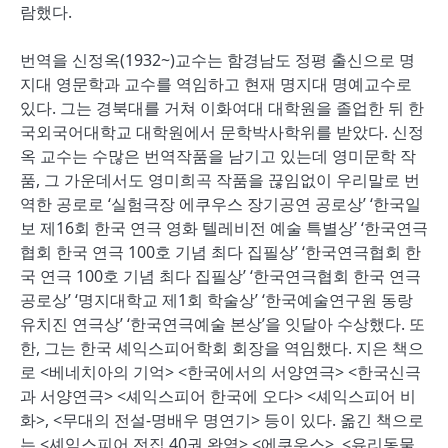
람했다.
번역을 신정옥(1932~)교수는 함경남도 정평 출신으로 명
지대 영문학과 교수를 역임하고 현재 명지대 명예교수로
있다. 그는 경북대를 거쳐 이화여대 대학원을 졸업한 뒤 한
국외국어대학교 대학원에서 문학박사학위를 받았다. 신정
옥 교수는 수많은 번역작품을 남기고 있는데 영미문학 작
품, 그 가운데서도 영미희곡 작품을 끊임없이 우리말로 번
역한 공로로 ‘실험극장 에쿠우스 장기공연 공로상’ ‘한국일
보 제16회 한국 연극 영화 텔레비전 예술 특별상’ ‘한국연극
협회 한국 연극 100호 기념 최다 집필상’ ‘한국연극협회 한
국 연극 100호 기념 최다 집필상’ ‘한국연극협회 한국 연극
공로상’ ‘명지대학교 제1회 학술상’ ‘한국예술연구원 동랑
유치진 연극상’ ‘한국연극예술 본상’을 잇달아 수상했다. 또
한, 그는 한국 셰익스피어학회 회장을 역임했다. 지은 책으
로 <베네치아의 기억> <한국에서의 서양연극> <한국신극
과 서양연극> <셰익스피어 한국에 오다> <셰익스피어 비
화>, <무대의 전설-명배우 명연기> 등이 있다. 옮긴 책으로
는 <셰익스피어 전집 40권 완역> <에쿠우스>, <유리동물