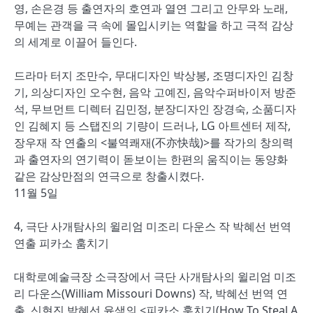
영, 손은경 등 출연자의 호연과 열연 그리고 안무와 노래,
무예는 관객을 극 속에 몰입시키는 역할을 하고 극적 감상
의 세계로 이끌어 들인다.
드라마 터지 조만수, 무대디자인 박상봉, 조명디자인 김창
기, 의상디자인 오수현, 음악 고예진, 음악수퍼바이저 방준
석, 무브먼트 디렉터 김민정, 분장디자인 장경숙, 소품디자
인 김혜지 등 스탭진의 기량이 드러나, LG 아트센터 제작,
장우재 작 연출의 <불역쾌재(不亦快哉)>를 작가의 창의력
과 출연자의 연기력이 돋보이는 한편의 움직이는 동양화
같은 감상만점의 연극으로 창출시켰다.
11월 5일
4, 극단 사개탐사의 윌리엄 미조리 다운스 작 박혜선 번역
연출 피카소 훔치기
대학로예술극장 소극장에서 극단 사개탐사의 윌리엄 미조
리 다운스(William Missouri Downs) 작, 박혜선 번역 연
출, 신현진 박혜선 윤색의 <피카소 훔치기(How To Steal A