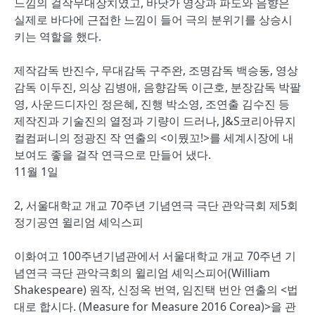
느낌의 걸작무대장치였고, 바닷가 영상과 파도와 음향은
실제로 바다에 근접한 느낌이 들어 극의 분위기를 상승시
키는 역할을 했다.
제작감독 반진수, 무대감독 구주완, 조명감독 백승동, 영상
감독 이두진, 의상 김병애, 음향감독 이근호, 분장감독 박팔
영, 사운드디자인 정은혜, 진행 박소영, 조연출 김수진 등
제작진과 기술진의 열정과 기량이 드러나, J&S코리아뮤지
컬컴퍼니의 정광진 작 연출의 <이뭤꼬!>를 세계시장에 내
보여도 좋을 걸작 연극으로 만들어 냈다.
11월 1일
2, 서울대학교 개교 70주년 기념연극 극단 관악극회 제5회
정기공연 윌리엄 셰익스피
이화여고 100주년기념관에서 서울대학교 개교 70주년 기
념연극 극단 관악극회의 윌리엄 셰익스피어(William
Shakespeare) 원작, 신정옥 번역, 임진택 번안 연출의 <법
대로 합시다. (Measure for Measure 2016 Corea)>을 관