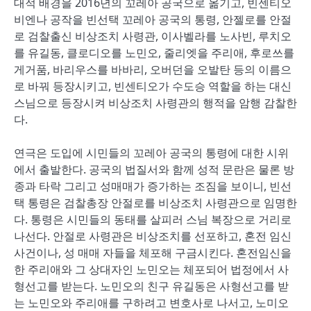
대적 배경을 2016년의 꼬레아 공국으로 옮기고, 빈센티오
비엔나 공작을 빈선택 꼬레아 공국의 통령, 안젤로를 안절
로 검찰출신 비상조치 사령관, 이사벨라를 노사빈, 루치오
를 유길동, 클로디오를 노민오, 줄리엣을 주리애, 후로쓰를
게거품, 바리우스를 바바리, 오버던을 오발탄 등의 이름으
로 바꿔 등장시키고, 빈센티오가 수도승 역할을 하는 대신
스님으로 등장시켜 비상조치 사령관의 행적을 암행 감찰한
다.
연극은 도입에 시민들의 꼬레아 공국의 통령에 대한 시위
에서 출발한다. 공국의 법질서와 함께 성적 문란은 물론 방
종과 타락 그리고 성매매가 증가하는 조짐을 보이니, 빈선
택 통령은 검찰총장 안절로를 비상조치 사령관으로 임명한
다. 통령은 시민들의 동태를 살피러 스님 복장으로 거리로
나선다. 안절로 사령관은 비상조치를 선포하고, 혼전 임신
사건이나, 성 매매 자들을 체포해 구금시킨다. 혼전임신을
한 주리애와 그 상대자인 노민오는 체포되어 법정에서 사
형선고를 받는다. 노민오의 친구 유길동은 사형선고를 받
는 노민오와 주리애를 구하려고 변호사로 나서고, 노미오