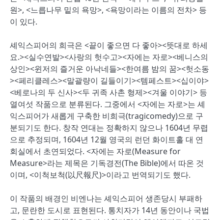
원>, <느릅나무 밑의 욕망>, <욕망이라는 이름의 전차> 등
이 있다.
셰익스피어의 희극은 <끝이 좋으면 다 좋아><뜻대로 하세
요.><실수연발><사랑의 헛수고><자에는 자로><베니스의
상인><윈저의 즐거운 아낙네들><한여름 밤의 꿈><헛소동
><페리클레스><말괄량이 길들이기><템페스트><십이야>
<베로나의 두 신사><두 귀족 사촌 형제><겨울 이야기> 등
열여섯 작품으로 분류된다. 그중에서 <자에는 자로>는 셰
익스피어가 새롭게 구축한 비희극(tragicomedy)으로 구
분되기도 한다. 창작 연대는 정확하지 않으나 1604년 무렵
으로 추정되며, 1604년 12월 영국의 런던 화이트홀 대 연
회실에서 초연되었다. <자에는 자로(Measure for
Measure>라는 제목은 기독경전(The Bible)에서 따온 것
이며, <이척보척(以尺報尺)>이라고 번역되기도 했다.
이 작품의 배경인 비엔나는 셰익스피어 생존당시 부패하
고, 문란한 도시로 표현된다. 통치자가 14년 동안이나 국법