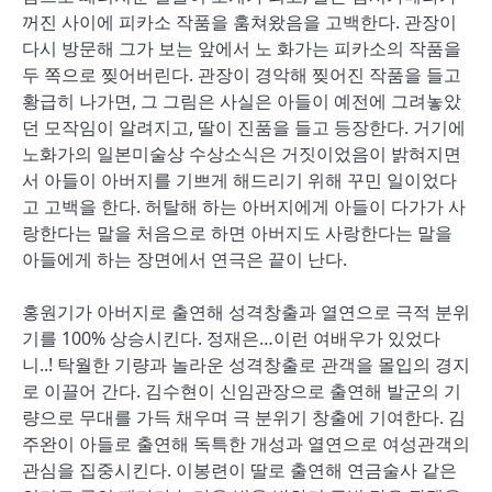
꺼진 사이에 피카소 작품을 훔쳐왔음을 고백한다. 관장이
다시 방문해 그가 보는 앞에서 노 화가는 피카소의 작품을
두 쪽으로 찢어버린다. 관장이 경악해 찢어진 작품을 들고
황급히 나가면, 그 그림은 사실은 아들이 예전에 그려놓았
던 모작임이 알려지고, 딸이 진품을 들고 등장한다. 거기에
노화가의 일본미술상 수상소식은 거짓이었음이 밝혀지면
서 아들이 아버지를 기쁘게 해드리기 위해 꾸민 일이었다
고 고백을 한다. 허탈해 하는 아버지에게 아들이 다가가 사
랑한다는 말을 처음으로 하면 아버지도 사랑한다는 말을
아들에게 하는 장면에서 연극은 끝이 난다.
홍원기가 아버지로 출연해 성격창출과 열연으로 극적 분위
기를 100% 상승시킨다. 정재은…이런 여배우가 있었다
니..! 탁월한 기량과 놀라운 성격창출로 관객을 몰입의 경지
로 이끌어 간다. 김수현이 신임관장으로 출연해 발군의 기
량으로 무대를 가득 채우며 극 분위기 창출에 기여한다. 김
주완이 아들로 출연해 독특한 개성과 열연으로 여성관객의
관심을 집중시킨다. 이봉련이 딸로 출연해 연금술사 같은