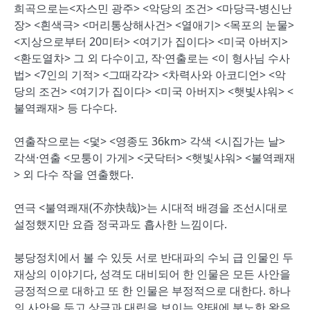
희곡으로는<자스민 광주> <악당의 조건> <마당극-병신난
장> <흰색극> <머리통상해사건> <열애기> <목포의 눈물>
<지상으로부터 20미터> <여기가 집이다> <미국 아버지>
<환도열차> 그 외 다수이고, 작·연출로는 <이 형사님 수사
법> <7인의 기적> <그때각각> <차력사와 아코디언> <악
당의 조건> <여기가 집이다> <미국 아버지> <햇빛샤워> <
불역쾌재> 등 다수다.
연출작으로는 <덫> <영종도 36km> 각색 <시집가는 날>
각색·연출 <모퉁이 가게> <굿닥터> <햇빛샤워> <불역쾌재
> 외 다수 작을 연출했다.
연극 <불역쾌재(不亦快哉)>는 시대적 배경을 조선시대로
설정했지만 요즘 정국과도 흡사한 느낌이다.
붕당정치에서 볼 수 있듯 서로 반대파의 수뇌 급 인물인 두
재상의 이야기다, 성격도 대비되어 한 인물은 모든 사안을
긍정적으로 대하고 또 한 인물은 부정적으로 대한다. 하나
의 사안을 두고 상극과 대립을 보이는 양태에 분노한 왕은