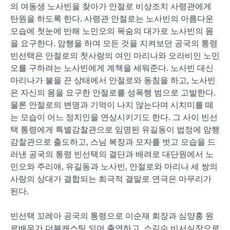
의 여동생 노사빈을 찾아가 안절로 비상조치 사령관에게
탄원을 하도록 한다. 사령관 안절로는 노사빈의 아름다운
모습에 첫눈에 반해 노민오의 목숨의 대가로 노사빈의 몸
을 요구한다. 암행을 하며 모든 것을 지켜보던 공국의 통령
빈선택은 안절로의 첫사랑의 여인 마리나와 오라비인 노민
오를 구하려는 노사빈에게 계책을 세워준다. 노사빈 대신
마리나가 불을 끈 상태에서 안절로와 동침을 하고, 노사빈
은 자신의 몸을 요구한 안절로를 성폭행 범으로 고발한다.
물론 안절로의 변명과 기억이 나지 않는다며 시치미를 떼
는 모습이 어느 정치인을 연상시키기도 한다. 그 사이 빈선
택 통령에게 특별감찰관으로 임명된 유길동이 법정에 암행
감찰관으로 출도하고, 스님 복장과 모자를 벗고 모습을 드
러낸 공국의 통령 빈선택의 결단과 배려로 대단원에서 노
민오와 주리애, 유길동과 노사빈, 안절로와 마리나 세 쌍의
사랑의 상대가 결합되는 희극적 결말로 연극은 마무리가
된다.
빈선택 꼬레아 공국의 통령으로 이순재 회장과 심양홍 원
로배우가 더블캐스팅 되어 출연하고, 소길수 비서실장으로