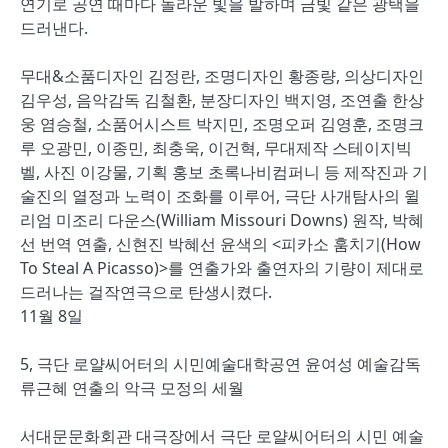
연기로 공연 때마다 놀라운 빛을 발하며 금빛 같은 광택을
드러낸다.
무대&소품디자인 김정란, 조명디자인 황종량, 의상디자인
김우성, 음악감독 김철환, 분장디자인 백지영, 조연출 한상
웅 염승철, 소품어시스트 박지민, 조명오퍼 김영훈, 조명크
루 오광민, 이종민, 최충욱, 이건혁, 무대제작 스테이지빅
벨, 사진 이강물, 기획 홍보 초록나비컴퍼니 등 제작진과 기
술진의 열정과 노력이 조화를 이루어, 극단 사개탐사의 윌
리엄 미조리 다운스(William Missouri Downs) 원작, 박혜
선 번역 연출, 신현진 박혜선 윤색의 <피카소 훔치기(How
To Steal A Picasso)>를 연출가와 출연자의 기량이 제대로
드러나는 걸작연극으로 탄생시켰다.
11월 8일
5, 극단 로얄씨어터의 시민예술대학공연 윤여성 예술감독
류근혜 연출의 악극 모정의 세월
서대문문화회관 대극장에서 극단 로얄씨어터의 시민 예술