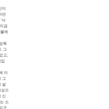
진이
하던
‘사
 지금
 불에
 성폭
. 그
았고,
침입
에 이
 그
 설
여성으
 신
는 소
 있구