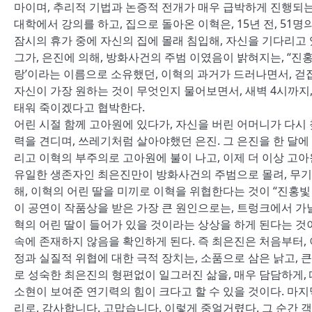
마이며, 추리적 기법과 논증적 전개가 매우 급박하게 진행되는
대학에서 강의를 하고, 집으로 돌아온 이혁은, 15년 전, 5
잠시의 휴가 중에 자신의 집에 몰래 침입해, 자신을 기다리고 
그가, 은진에 의해, 방화사건의 주범 이였음이 밝혀지는, “진홍
랑’이라는 이름으로 소유했던, 이혁의 과거가 드러나면서, 걷
자신이 가장 원하는 것이 무엇인지 물어보면서, 새벽 4시까지,
태워 죽이겠다고 협박한다.
어린 시절 함께 고아원에 있다가, 자신을 버린 어머니가 다시
력을 견디며, 쓰레기처럼 살아야했던 은진. 그 은진을 한 달에
리고 이혁의 부주의로 고아원에 불이 나고, 이제 더 이상 고
유일한 생존자인 최은진만이 방화사건의 주범으로 몰려, 무기징
해, 이혁의 어린 딸을 미끼로 이혁을 위협한다는 것이 “진홍빛
이 공연이 작품상을 받은 가장 큰 원인으로는, 트렁크에서 가
혁의 어린 딸이 들어가 있을 것이라는 상상을 하게 된다는 것이
속에 존재하지 않음을 확인하게 된다. 즉 최은진은 처음부터, 
정과 실질적 위협에 대한 극적 장치는, 소품으로 삼은 낡고,
로 성숙한 최은진의 형편없이 일그러진 삶을, 매우 담담하게
소현이 보여준 연기력의 힘이 크다고 할 수 있을 것이다. 마
리로, 감사합니다. 고맙습니다. 이렇게 중얼거렸다. 그 순간