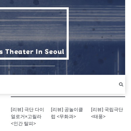
[리뷰] 극단 다이
[리뷰] 공놀이클
[리뷰] 국립극단
얼로거×고릴라
럽 <무화과>
<태풍>
<인간 탈피>