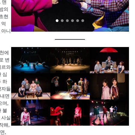
 맨
 밤의
 초현
 억
 아니
실천에
로 변
레르와
 심
 하
압자들
 내면
으며,
 불
 사실
작해,
면,