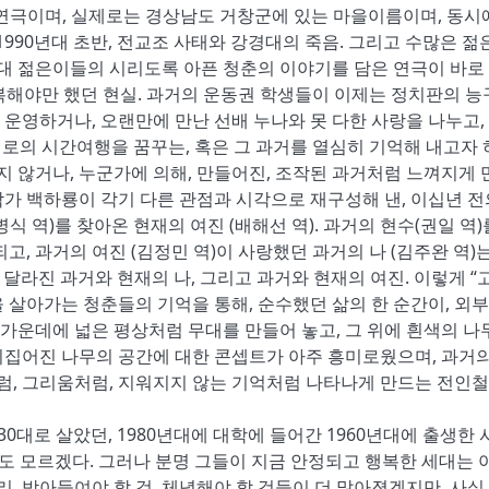
관한 연극이며, 실제로는 경상남도 거창군에 있는 마을이름이며, 동시에
1990년대 초반, 전교조 사태와 강경대의 죽음. 그리고 수많은 젊
시대 젊은이들의 시리도록 아픈 청춘의 이야기를 담은 연극이 바로 
극복해야만 했던 현실. 과거의 운동권 학생들이 이제는 정치판의 
을 운영하거나, 오랜만에 만난 선배 누나와 못 다한 사랑을 나누고,
과거로의 시간여행을 꿈꾸는, 혹은 그 과거를 열심히 기억해 내고자 
지 않거나, 누군가에 의해, 만들어진, 조작된 과거처럼 느껴지게 
가 백하룡이 각기 다른 관점과 시각으로 재구성해 낸, 이십년 전
 역)를 찾아온 현재의 여진 (배해선 역). 과거의 현수(권일 역)
, 과거의 여진 (김정민 역)이 사랑했던 과거의 나 (김주완 역)는
 달라진 과거와 현재의 나, 그리고 과거와 현재의 여진. 이렇게 “
을 살아가는 청춘들의 기억을 통해, 순수했던 삶의 한 순간이, 외부
 가운데에 넓은 평상처럼 무대를 만들어 놓고, 그 위에 흰색의 나
뒤집어진 나무의 공간에 대한 콘셉트가 아주 흥미로웠으며, 과거의
처럼, 그리움처럼, 지워지지 않는 기억처럼 나타나게 만드는 전인철
 30대로 살았던, 1980년대에 대학에 들어간 1960년대에 출생한 
지도 모르겠다. 그러나 분명 그들이 지금 안정되고 행복한 세대는 
리, 받아들여야 할 것, 체념해야 할 것들이 더 많아졌겠지만. 사실