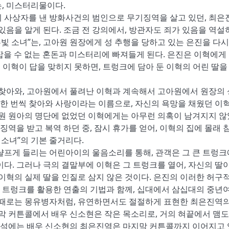
, 미스터리물이다.
1명의 사상자를 낸 방화사건의 범인으로 무기징역을 살고 있던, 최은
있음을 알게 된다. 조금 전 강의에서, 방관자도 죄가 있음을 역설
빛 소녀”는, 고아원 원장에게 성 추행을 당하고 있는 은진을 다시 
잡을 수 없는 혼돈과 미스터리에 빠져들게 된다. 은진은 이혁에게
 이혁이 답을 맞히지 못하면, 트렁크에 담아 둔 이혁의 어린 딸을
 찾아와, 고아원에서 풀려난 이혁과 계속해서 고아원에서 원장의
 한 번씩 찾아와 사랑이라는 이름으로, 자신의 욕망을 채웠던 이혁
아원 원아의 명단에 없었던 이혁에게는 아무런 의혹이 남겨지지 않
역을 받고 복역 하던 중, 잠시 휴가를 얻어, 이혁의 집에 몰래 
 소녀”의 기본 줄거리다.
냘프게 들리는 어린아이의 울음소리를 통해, 관객은 그 큰 트렁크
다. 그러나 극의 결말부에 이혁은 그 트렁크를 열어, 자신의 딸이
이혁의 실제 딸을 인질로 삼지 않은 것이다. 은진의 이러한 허구적
 큰 트렁크를 활용한 연출의 기법과 함께, 십대에서 삼십대의 중년
, 때로는 몽유병자처럼, 유연하면서도 절절하게 표현한 최은진역의
지막 커튼콜에서 배우 신소현은 작은 목소리로, 거의 혀끝에서 맴도
 객석에는 배우 신소현의 최은진역은 마지막 커튼콜까지 이어지고