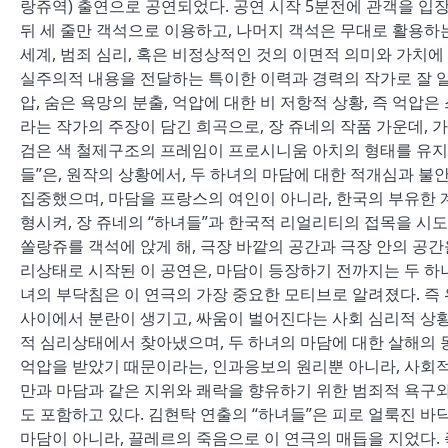
랑쥬역) 출연으로 공연되었다. 공연 시작 5분전에 관객을 입장
뒤 세 줄만 객석으로 이용하고, 나머지 객석은 무대로 활용하
세계, 범죄 심리, 혹은 비정상적인 것의 이면적 의미와 가치에
실주의적 내용을 전달하는 특이한 이력과 경력의 작가로 잘 알
압, 숨은 욕망의 분출, 억압에 대한 비 저항적 상황, 즉 억압
라는 작가의 주장이 담긴 희곡으로, 장 쥬네의 작품 가운데, 
검은 색 철제구조의 프레임이 프로시니움 아치의 형태를 유지하
들”은, 원작의 상황에서, 두 하녀의 마담에 대한 적개심과 불
집중했으며, 마담을 프랑스의 여인이 아니라, 한국의 부유한 
형시켜, 장 쥬네의 “하녀들”과 한국적 리얼리티의 접목을 시
쏠랑쥬를 객석에 앉게 해, 극장 바깥의 공간과 극장 안의 공간
리상태로 시작된 이 공연은, 마담이 등장하기 전까지는 두 하녀
녀의 부닥침은 이 연극의 가장 중요한 모티브로 알려졌다. 즉
사이에서 분란이 생기고, 싸움이 벌어진다는 사회 심리적 상황
적 심리상태에서 찾아냈으며, 두 하녀의 마담에 대한 살해의 
억압을 받았기 때문이라는, 인과응보의 원리뿐 아니라, 사회적 
만과 마담과 같은 지위와 쾌락을 향유하기 위한 범죄적 욕구
도 포함하고 있다. 김현탁 연출의 “하녀들”은 피로 얼룩진 바
마담이 아니라, 끌레르의 죽음으로 이 연극의 매듭을 지었다.