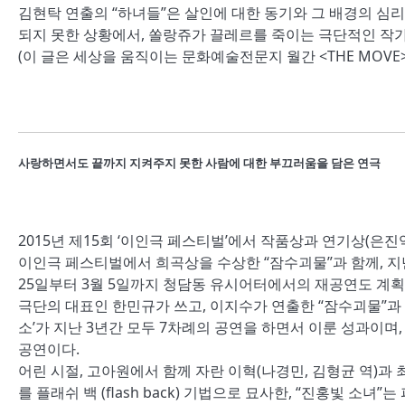
김현탁 연출의 “하녀들”은 살인에 대한 동기와 그 배경의 심
되지 못한 상황에서, 쏠랑쥬가 끌레르를 죽이는 극단적인 작
(이 글은 세상을 움직이는 문화예술전문지 월간 <THE MOVE>
사랑하면서도 끝까지 지켜주지 못한 사람에 대한 부끄러움을 담은 연극
2015년 제15회 ‘이인극 페스티벌’에서 작품상과 연기상(은진역 신소
이인극 페스티벌에서 희곡상을 수상한 “잠수괴물”과 함께, 지난
25일부터 3월 5일까지 청담동 유시어터에서의 재공연도 계획
극단의 대표인 한민규가 쓰고, 이지수가 연출한 “잠수괴물”과 “진홍
소’가 지난 3년간 모두 7차례의 공연을 하면서 이룬 성과이며
공연이다.
어린 시절, 고아원에서 함께 자란 이혁(나경민, 김형균 역)과 
를 플래쉬 백 (flash back) 기법으로 묘사한, “진홍빛 