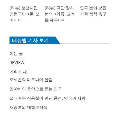
[리뷰] 춘천시립
[리뷰] 극단 장자
연극 분야 보편
인형극단 <흰, 모
번덕 <와룡, 고려
지원 정책 촉구
비딕>
를 깨우다>
메뉴별 기사 보기
여는 글
REVIEW
기획 연재
오세곤의 마로니에 한담
임야비의 음악으로 듣는 연극
절대배우 장용철이 만난 풍경, 연극과 사람
채승훈의 대학로산책