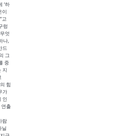
 ‘하
은이
“고
능구렁
 무엇
하나,
만드
의 그
를 중
 지
고
의 힘
무가
 인
 연출
사람
아닐
 지금