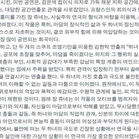
시킨, 이번 공연은, 검은색 접이식 의자로 가득 채운 지하 공간에,
는, 대담한 공간연출로 관객을 사로잡았다. 프랑스인의 죄의식과
 흥미를 가진 장 쥬네는, 사실주의 연극의 형식과 바탕을 이용해,
려졌다. 이 작품은 특히, 마담의 장식적인 삶과 두 하녀의 정신적
은 스스로 자초하는 것이지, 결코 외부적 힘에 의해 억압당하는 것이
가장 많이 공연되는 희곡이다.
고, 단 두 개의 스쿠프 조명기만을 이용한 김현탁 연출의 “하녀
안, 공포에 초점을 맞추어, 마담을 죽이겠다는 의지와 그 행위의 
계층의 부인, 사회적 공감대가 부족한 강남의 특정 계층의 여인으
도했다는 점에서 주목을 받았다. 특히 관객이 입장하기 전부터 끌
을 연결시키는 연출을 했다. 두 하녀의 거친 호흡과 극도로 불안한
의 이해할 수 없는 갈등과 다툼으로 이어졌다. 원작에서도, 이 두
 위로부터의 억압과 폭력이 예감되면, 수평적 관계에 놓인, 피 억
이 재현된 것이다. 원래 장 쥬네는 이 작품의 모티브를 범죄자의
동기와 의지를, 자신들이 마담으로부터 박해를 받았고, 무시당했
충돌과 갈등, 즉 하녀와 마담의 직업적 관계, 신분의 차이에 대한
와 여인으로서의 본능적 충동이 마담의 여성성과 부닥치게 된다는
닥에서, 불안에 떠는 두 하녀의 극도로 긴장된 상황에서 연극을 시
 즉 살인에 대한 가상적 상황이 이 연극의 가장 중요한 모티브였다