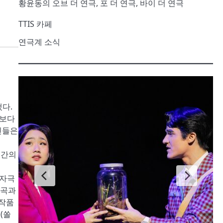
황윤동의 오브 더 연극, 포 더 연극, 바이 더 연극
TTIS 카페
연극계 소식
냈다.
이보다
인들은
년간의
 자극
희곡과
 작품
(쏠