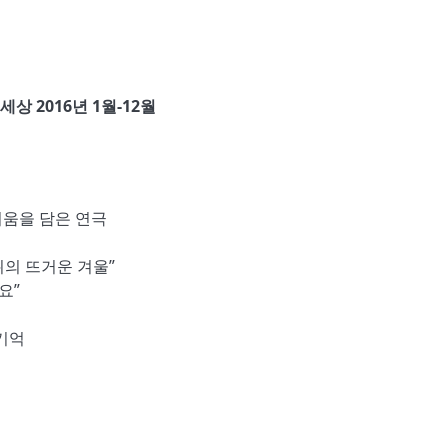
상 2016년 1월-12월
러움을 담은 연극
뮈의 뜨거운 겨울”
요”
 기억