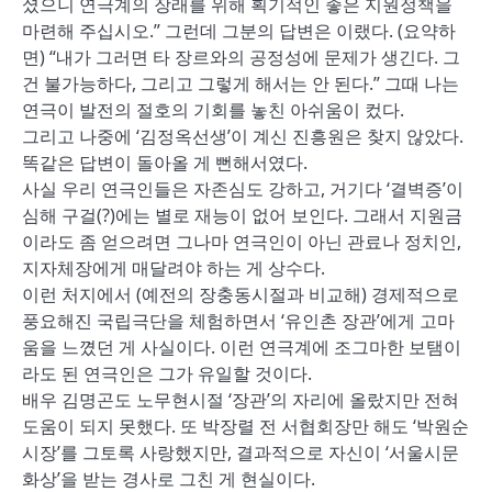
셨으니 연극계의 장래를 위해 획기적인 좋은 지원정책을
마련해 주십시오.” 그런데 그분의 답변은 이랬다. (요약하
면) “내가 그러면 타 장르와의 공정성에 문제가 생긴다. 그
건 불가능하다, 그리고 그렇게 해서는 안 된다.” 그때 나는
연극이 발전의 절호의 기회를 놓친 아쉬움이 컸다.
그리고 나중에 ‘김정옥선생’이 계신 진흥원은 찾지 않았다.
똑같은 답변이 돌아올 게 뻔해서였다.
사실 우리 연극인들은 자존심도 강하고, 거기다 ‘결벽증’이
심해 구걸(?)에는 별로 재능이 없어 보인다. 그래서 지원금
이라도 좀 얻으려면 그나마 연극인이 아닌 관료나 정치인,
지자체장에게 매달려야 하는 게 상수다.
이런 처지에서 (예전의 장충동시절과 비교해) 경제적으로
풍요해진 국립극단을 체험하면서 ‘유인촌 장관’에게 고마
움을 느꼈던 게 사실이다. 이런 연극계에 조그마한 보탬이
라도 된 연극인은 그가 유일할 것이다.
배우 김명곤도 노무현시절 ‘장관’의 자리에 올랐지만 전혀
도움이 되지 못했다. 또 박장렬 전 서협회장만 해도 ‘박원순
시장’를 그토록 사랑했지만, 결과적으로 자신이 ‘서울시문
화상’을 받는 경사로 그친 게 현실이다.