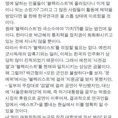
명에 달하는 인물들이 ‘블랙리스트’에 올라있다니 이게 말
이나 되는 소린가? 그리고 그 많은 사람들이 활동에 제약을
받았다면 올 한해 한국연극은 올 스톱 상태에 이르렀을 것
이다.
원래 ‘블랙리스트’란 극소수여야 ‘가치’(?)를 갖는 법인데 말
이다. 한마디로 박근혜의 통치력을 정치권이 희화화시키고
있는 것에 지나지 않을 뿐이다.
따라서 우리가 ‘블랙리스트’를 걱정할 필요는 없다. 예전의
군사독재의 암흑기와는 달리, 이제는 한국의 민주화가 상
당히 많이 진척되었기 때문이다. 그래서 예전의 ‘사전검
열’과 ‘블랙리스트’를 현재와 일치시키는 상상은 금물이다.
왜 그럴까? 박근형의 <모든 군인은 불쌍하다>를 보자. ‘문
예위’에서는 ‘블랙리스트’에 걸려 ‘지원금’을 받지 못했지만,
– 일부의 주장대로 ‘검열’에 걸려 공연이 무산됐지만, 대신
에 ‘서울문화재단’에 의해, 즉 차기대통령을 꿈꾸는 박원순
시장의 후원으로 공연이 이루어져, 결과적으로 연극인들
앞에서 <베스트7>을 뽐내는 현실에서 이를 명확히 알 수
있을 것이다.
내 말이 꺼림칙하면 누구든 직접 대학로에 와서 봐라! 지금