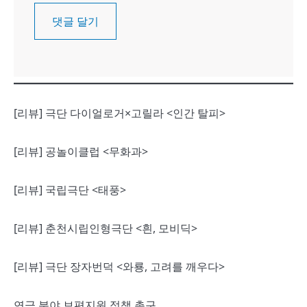
[리뷰] 극단 다이얼로거×고릴라 <인간 탈피>
[리뷰] 공놀이클럽 <무화과>
[리뷰] 국립극단 <태풍>
[리뷰] 춘천시립인형극단 <흰, 모비딕>
[리뷰] 극단 장자번덕 <와룡, 고려를 깨우다>
연극 분야 보편지원 정책 촉구