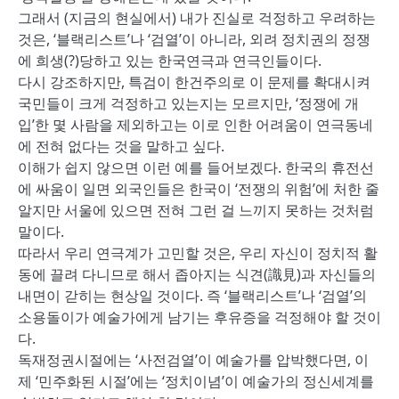
그래서 (지금의 현실에서) 내가 진실로 걱정하고 우려하는
것은, ‘블랙리스트’나 ‘검열’이 아니라, 외려 정치권의 정쟁
에 희생(?)당하고 있는 한국연극과 연극인들이다.
다시 강조하지만, 특검이 한건주의로 이 문제를 확대시켜
국민들이 크게 걱정하고 있는지는 모르지만, ‘정쟁에 개
입’한 몇 사람을 제외하고는 이로 인한 어려움이 연극동네
에 전혀 없다는 것을 말하고 싶다.
이해가 쉽지 않으면 이런 예를 들어보겠다. 한국의 휴전선
에 싸움이 일면 외국인들은 한국이 ‘전쟁의 위험’에 처한 줄
알지만 서울에 있으면 전혀 그런 걸 느끼지 못하는 것처럼
말이다.
따라서 우리 연극계가 고민할 것은, 우리 자신이 정치적 활
동에 끌려 다니므로 해서 좁아지는 식견(識見)과 자신들의
내면이 갇히는 현상일 것이다. 즉 ‘블랙리스트’나 ‘검열’의
소용돌이가 예술가에게 남기는 후유증을 걱정해야 할 것이
다.
독재정권시절에는 ‘사전검열’이 예술가를 압박했다면, 이
제 ‘민주화된 시절’에는 ‘정치이념’이 예술가의 정신세계를