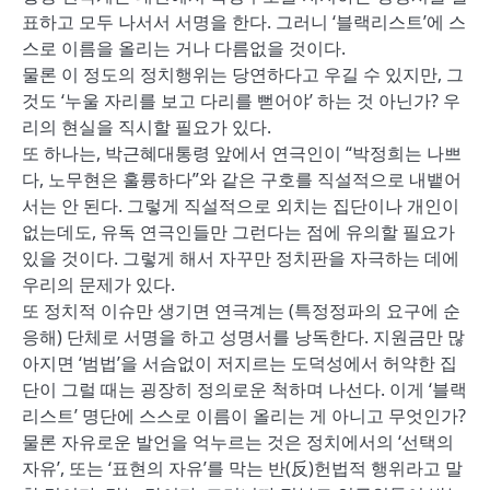
표하고 모두 나서서 서명을 한다. 그러니 ‘블랙리스트’에 스
스로 이름을 올리는 거나 다름없을 것이다.
물론 이 정도의 정치행위는 당연하다고 우길 수 있지만, 그
것도 ‘누울 자리를 보고 다리를 뻗어야’ 하는 것 아닌가? 우
리의 현실을 직시할 필요가 있다.
또 하나는, 박근혜대통령 앞에서 연극인이 “박정희는 나쁘
다, 노무현은 훌륭하다”와 같은 구호를 직설적으로 내뱉어
서는 안 된다. 그렇게 직설적으로 외치는 집단이나 개인이
없는데도, 유독 연극인들만 그런다는 점에 유의할 필요가
있을 것이다. 그렇게 해서 자꾸만 정치판을 자극하는 데에
우리의 문제가 있다.
또 정치적 이슈만 생기면 연극계는 (특정정파의 요구에 순
응해) 단체로 서명을 하고 성명서를 낭독한다. 지원금만 많
아지면 ‘범법’을 서슴없이 저지르는 도덕성에서 허약한 집
단이 그럴 때는 굉장히 정의로운 척하며 나선다. 이게 ‘블랙
리스트’ 명단에 스스로 이름이 올리는 게 아니고 무엇인가?
물론 자유로운 발언을 억누르는 것은 정치에서의 ‘선택의
자유’, 또는 ‘표현의 자유’를 막는 반(反)헌법적 행위라고 말