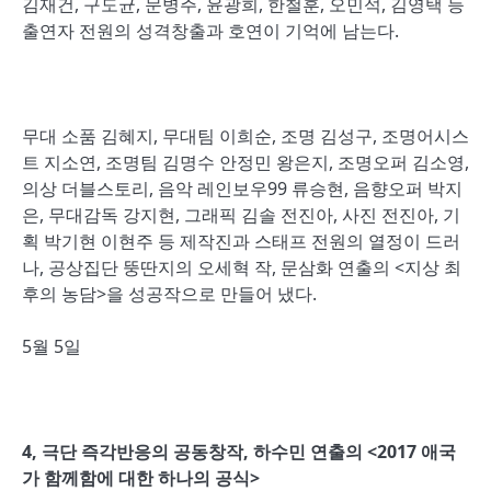
김재건, 구도균, 문병주, 윤광희, 한철훈, 오민석, 김영택 등
출연자 전원의 성격창출과 호연이 기억에 남는다.
무대 소품 김혜지, 무대팀 이희순, 조명 김성구, 조명어시스
트 지소연, 조명팀 김명수 안정민 왕은지, 조명오퍼 김소영,
의상 더블스토리, 음악 레인보우99 류승현, 음향오퍼 박지
은, 무대감독 강지현, 그래픽 김솔 전진아, 사진 전진아, 기
획 박기현 이현주 등 제작진과 스태프 전원의 열정이 드러
나, 공상집단 뚱딴지의 오세혁 작, 문삼화 연출의 <지상 최
후의 농담>을 성공작으로 만들어 냈다.
5월 5일
4,
극단 즉각반응의 공동창작
,
하수민 연출의
<2017
애국
가 함께함에 대한 하나의 공식
>