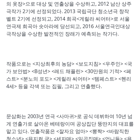
의 옷장>으로 대상 및 연출상을 수상하고, 2012 남산 상주
극작가 2기에 선정되었다. 2013 국립극단 청소년극 창작
벨트 2기에 선정되고, 2014 희곡<게릴라 씨어터>로 서울
연극제 희곡아 솟아라에 당선되고, 2016 서울연극인대상
극작상을 수상한 발전적인 장래가 예측되는 작가다.
작품으로는 <지상최후의 농담> <보도지침> <우주인> <국
가 보안법> <B성년> <레드 채플린> <30만원의 기적> <페
스트> <분노의 포도> <게릴라 씨어터> <템페스트> <헨리
4세> 등을 각색 또는 집필, 그리고 연출했다.
문삼화는 2003년 연극 <사마귀>로 공식 데뷔하여 10년 넘
게 연출가로 살아온 베테랑이며 공상집단 뚱딴지의 대표를
맡고 있다. 연출작품은 <잘자요 엄마> <뽕짝> <바람직한
청소년> <뮤지컬 균> <세자매> <일곱집매> <언니들> <욕