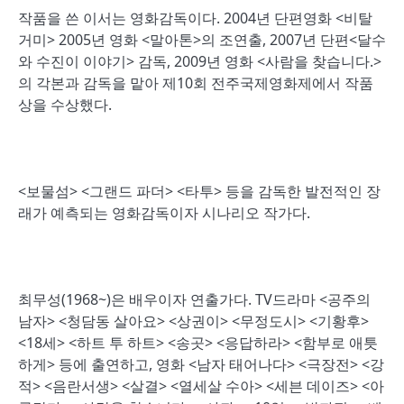
작품을 쓴 이서는 영화감독이다. 2004년 단편영화 <비탈
거미> 2005년 영화 <말아톤>의 조연출, 2007년 단편<달수
와 수진이 이야기> 감독, 2009년 영화 <사람을 찾습니다.>
의 각본과 감독을 맡아 제10회 전주국제영화제에서 작품
상을 수상했다.
<보물섬> <그랜드 파더> <타투> 등을 감독한 발전적인 장
래가 예측되는 영화감독이자 시나리오 작가다.
최무성(1968~)은 배우이자 연출가다. TV드라마 <공주의
남자> <청담동 살아요> <상권이> <무정도시> <기황후>
<18세> <하트 투 하트> <송곳> <응답하라> <함부로 애틋
하게> 등에 출연하고, 영화 <남자 태어나다> <극장전> <강
적> <음란서생> <살결> <열세살 수아> <세븐 데이즈> <아