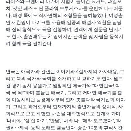
라이스와 크렌베리 아가베 시럽이 들어간 요거트, 과일꼬
치, 깻잎 페스토 썬 플라워 브루게스타를 운반해 나누어준
다. 배경 쪽에도 직사면체의 조형물을 눕혀놓았다. 여성출
연자 한명이 마이크를 사용해 일종의 해설자 역할을 담당
해 질의 형식으로 극을 진행하며, 관객에게 질문을 던지기
도 한다. 출연배우는 21명이지만 관객을 몇 사람을 동석시
켜 함께 극을 펼쳐간다.
연극은 애국가와 관련된 이야기와 4절까지의 가사내용, 그
리고 북의 국가와 국화를 소개하고 비교하기도 한다. 월드
컵 경기 당시 응원가로 열창되던 애국가와 “대한민국! 짝
짝 짝 짝!”하며 흔들던 태극기, 그리고 거대한 태극기를 함
께 이동시키던 광경에서부터 현재 촛불과 태극기집회 이야
기, 그리고 과거로부터 현재까지의 출연자들의 정치적, 사
회적으로 보고 체험한 사건을 대화형식으로 전개해 가며
‘나비야’, ‘섬 집 아기’, ‘만남’, ‘너와 나’, ‘에라 모르겠다.’, ‘태
권V 주제곡’ 등의 노래도 곁들인다. 중간 10분의 휴식시간