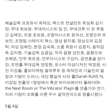
예술감독 프로듀서 최재오, 텍스트 컨설턴트 최성희 김기
란, 무대 최보윤, 무대어시스트 임 민, 무대크루 이 은 추동
근 김예진, 조명 초보윤, 조명어시스트 윤의선, 조명오퍼 유
보민, 조명팀 스테이지 웍스, 영상 윤지웅, 영상오퍼 김경
탁, 의상 임예진, 분장 김숙희, 소품 최윤서 김윤지, 음악감
독 김지현, 기술감독 김광섭, 작곡 음향 강민호, 음향오퍼
조해은, 안무 최유경, 안무어시스트 구강미, 공연총괄 양기
찬, 조연출 무대감독 양정현, 포스터 의상디자인 박정원, 사
진 이강물, 홉보마케팅 컬쳐루트 등 제작진과 기술진의 열
정과 기량이 드러나, 극단 행길의 사라 룰(Sarah Ruhl) 작,
이감임 연출의 <옆방에서 혹은 바이브레이터 플레이(In
the Next Room or The Vibrator Play)>를 연출가와 연기
자의 기량이 조화를 이룬 우수 걸작연극으로 창출시켰다.
5월 4일