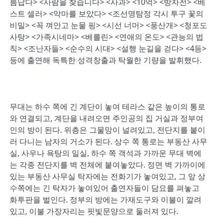
름답다> <사람을 찾습니다> <사과> <10억> <방자전> <베
스트 셀러> <악마를 보았다> <조선명탐정 각시 투구 꽃의
비밀> <꼭 껴안고 눈물 핑> <시선 너머> <풍산개> <청포도
사탕> <가족시네마> <베를린> <연애의 온도> <관능의 법
칙> <조난자들> <순수의 시대> <설행 눈길을 걷다> <4등>
등에 출연해 독특한 성격창출과 탁월한 기량을 발휘했다.
무대는 하수 쪽에 긴 계단이 놓여 테라스 같은 높이의 통로
와 연결되고, 계단을 내려오면 주인공의 집 거실과 정부여
인의 방이 된다. 위층은 그물망이 널려있고, 전단지를 붙이
러 다니는 남자의 거소가 된다. 상수 쪽 통로는 부동산 사무
실, 사우나 욕탕의 일실, 하수 쪽 객석과 가까운 무대 벽에
는 각종 전단지를 벽 전체에 붙여놓았다. 정면 벽 가까이에
있는 부동산 사무실 탁자에는 전화기가 놓여있고, 그 앞 상
수쪽에는 긴 탁자가 놓여있어 출연자들이 담요를 펴놓고
화투판을 벌인다. 정부의 방에는 가재도구와 이불이 깔려
있고, 이불 가장자리는 핏빛문양으로 둘러져 있다.