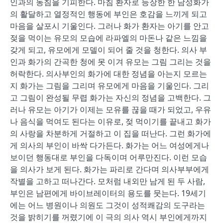
인과의 동침을 기피한다. 마침 환자로 등장한 한 남성화가
의 활달하고 열정적인 행동에 부인은 호감을 느끼게 되고
마음을 살포시 기울인다. 그러나 화가 환자는 아기를 안고
젖을 먹이는 유모의 모습에 라파엘의 마돈나 같은 느낌을
갖게 되고, 유모에게 모델이 되어 줄 것을 청한다. 의사 부
인과 화가의 간곡한 청에 못 이겨 유모는 그림 그리는 것을
허락한다. 의사부인의 화가에 대한 정념을 아는지 모르는
지 화가는 그림을 그리며 유모에게 마음을 기울인다. 그리
고 그림이 완성될 무렵 화가는 자신의 정념을 고백한다. 그
러나 유모는 아기가 이제는 모유를 끊을 때가 되었고, 우유
나 음식을 먹여도 된다는 이유로, 젖 먹이기를 끝내고 화가
의 사랑을 차분하게 거절하고 이 집을 떠난다. 그런 화가에
게 의사의 부인이 바싹 다가든다. 화가는 어느 여성에게나
보이던 행동대로 부인을 다독이며 어루만진다. 이런 모습
을 의사가 보게 된다. 화가는 파리로 간다며 의사부부에게
작별을 고하고 떠나간다. 모처럼 내외만 남게 된 두 사람,
부인은 남편에게 바이브레이터의 용도를 뭇는다. 19세기
에는 어느 병원이나 의원도 그것이 성적쾌감의 도구라는
것을 밝히기를 꺼렸기에 이 극의 의사 역시 부인에게까지