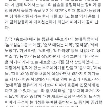
다. 네 번째 박에서는 놀보의 심술을 응징하려는 장비가 등
장하면서 놀보가 죽을 위기에 처한다. 이때 흥보가 등장하
여 장비를 감동시키는 형제애를 보이고 놀보 역시 흥보에
게 감화감동하여 개과천선하게 되면서 이야기가 끝이 난
다.
창극 <흥보씨>에서는 동편제 <흥보가>의 눈대목 중에서
‘놀보심술’, ‘흥보 애원’, ‘흥보 매맞는 대목’, ‘중타령’, ‘제비
노정기’, ‘가난 타령’, ‘박타령’, ‘비단타령’ 등을 차용하고 ‘상
여소리’, ‘농부가’ 등을 삽입하면서 극의 흐름에 따라 편곡
을 하거나 개사 또는 새로운 ‘소리’를 창작 삽입하였다. 그
과정에서 원작에 없는 부모이야기를 만들고 ‘흥보처’, ‘자식
들’, ‘제비’와 ‘승려’를 새롭게 설정하면서 곁가지 이야기들
로 서사가 한층 복잡해진다. 이로 인해 판소리 <흥보가>의
‘눈대목’을 향유하게 되기보다 이야기 흐름에 집중하게 된
다고 할 수 있다. ‘놀보와 흥보의 태생’, ‘흥보처의 과거’, ‘자
식들’, ‘제비’와 ‘승려’에 대한 새로운 설정은 원작의 느슨한
이야기 구성에 논리성을 부여한 듯하면서도 동시에 공감할