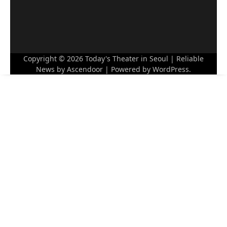
Copyright © 2026
Today's Theater in Seoul
| Reliable
News by
Ascendoor
| Powered by
WordPress
.