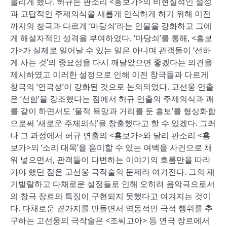
올리게 했다. 허규는 판소리 <흥보가>의 비현실적인 설정
과 고답적인 주제의식을 새롭게 인식하게 하기 위해 이전
까지의 창극과 다르게 ‘마당쇠’라는 인물을 강화하고 그에
게 해설자적인 성격을 부여하였다. ‘마당쇠’를 통해, <흥보
가>가 실제로 일어날 수 있는 일은 아니며 관객들이 ‘선하
게 사는 것’의 중요성을 다시 깨달았으면 좋겠다는 의견을
제시하였고 이러한 설정으로 인해 이전 창극들과 다르게
창극의 ‘연극성’이 강화된 것으로 논의되었다. 고선웅 연출
은 ‘선함’을 강조했다는 점에서 허규 연출의 주제의식과 괘
를 같이 하면서도 ‘물적 욕망과 거리를 둔 흥보’를 형상화함
으로써 ‘새로운 주제의식’을 창출했다고 할 수 있겠다. 그러
나 그 과정에서 허규 연출의 <흥보가>와 달리 판소리 <흥
보가>의 ‘소리 대목’을 음미할 수 있는 여백을 사건으로 채
워 넣으면서, 관객들이 다변하는 이야기의 흐름만을 따라
가야 했던 점은 고선웅 극작술의 문제라 여겨진다. 그의 재
기발랄하고 다채로운 설정들로 인해 오히려 음악극으로서
의 창극 장르의 특징이 구현되지 못했다고 여겨지는 것이
다. 다채로운 곁가지를 만들면서 역동적인 극적 행위를 추
구하는 고선웅의 극작술은 <조씨고아> 등 연극 장르에서