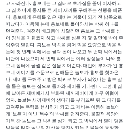
고 사라진다. 흥보네는 그 집터로 초가집을 뜯어 이사하고
그 집 처마에 둥지를 튼 제비 새끼를 구해주는 선행을 베푼
다. 흥보에게 은혜를 입은 제비는 겨울이 되기 전 남쪽으로
떠났다가 이듬해 봄에 흥보네로 돌아와서는 박씨 하나를
던져준다. 여전히 배고픔에 시달리던 흥보는 그 박씨를 심
어 양식을 마련코자 하고 박씨를 심은 지 몇 일만에 박이 주
렁주렁 열린다. 흥보는 박속을 긁어 먹을 요량으로 박을 타
는데 첫 번째 박에서는 쌀과 돈이 나오고 두 번째 박에서는
비단이 나왔으며 세 번째 박에서는 여러 장성들이 나와 흥
보네 집터에 궁궐 같은 집을 지어준다. 대번에 부자가 된 흥
보네 이야기를 소문으로 전해들은 놀보가 흥보를 찾아온
다. 제비를 구해주고 받은 박씨로 부자가 되었다는 흥보 말
을 들은 놀보는 집으로 돌아와 제비를 기다린다. 그런데 집
에 날아든 제비에게서 부화된 새끼제비에게 아무 위협이
없자, 놀보는 새끼제비의 생다리를 부러뜨린 뒤 그 다리를
고쳐주는 폭력을 행사하게 되고 그 제비는 이듬해 놀보에
게 ‘보은’이 아닌 ‘복수’의 박씨를 던져준다. 물질적 욕망에
가득 찬 놀보는 그 박씨를 심게 되고 그 박씨에서 열매 맺은
박들을 타자 놀보의 재산을 탕진시키는 인물들이 등장한