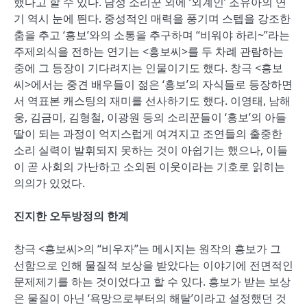
했다고 할 수 있다. 남성 소리꾼 외에 ‘외계인’ 조유아의 연
기 역시 눈에 띈다. 중성적인 매력을 풍기며 스텝을 강조한
춤을 추고 ‘흥보’와의 소통을 추구하며 “비워야 하리~”라는
주제의식을 전하는 연기는 <흥보씨>를 두 차례 관람하는
중에 그 등장이 기다려지는 인물이기도 했다. 창극 <흥보
씨>에서는 중견 배우들이 젊은 ‘흥보’의 자식들로 등장하면
서 역표본 캐스팅의 재미를 선사하기도 했다. 이영태, 남해
웅, 김금미, 김형철, 이광원 등의 소리꾼들이 ‘흥보’의 아들
딸이 되는 과정이 억지스럽게 여겨지고 조연들의 출중한
소리 실력이 발휘되지 못하는 것이 아쉽기는 했으나, 이들
이 곧 사회의 가난하고 소외된 이웃이라는 기호로 읽히는
의의가 있었다.
진지한 오두방정의 한계
창극 <흥보씨>의 “비우자”는 메시지는 원작의 흥보가 그
선함으로 인해 물질적 보상을 받았다는 이야기에 전면적인
문제제기를 하는 것이었다고 할 수 있다. 흥보가 받는 보상
은 물질이 아닌 ‘욕망으로부터의 해탈’이라고 설정했던 것