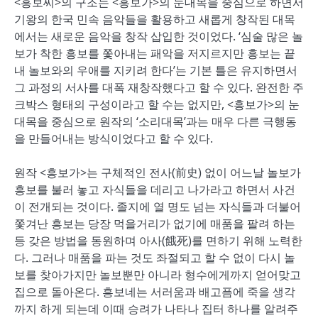
<흥보씨>의 구조는 <흥보가>의 눈대목을 중심으로 하면서
기왕의 한국 민속 음악들을 활용하고 새롭게 창작된 대목
에서는 새로운 음악을 창작 삽입한 것이었다. ‘심술 많은 놀
보가 착한 흥보를 쫓아내는 패악을 저지르지만 흥보는 끝
내 놀보와의 우애를 지키려 한다’는 기본 틀은 유지하면서
그 과정의 서사를 대폭 재창작했다고 할 수 있다. 완전한 주
크박스 형태의 구성이라고 할 수는 없지만, <흥보가>의 눈
대목을 중심으로 원작의 ‘소리대목’과는 매우 다른 극행동
을 만들어내는 방식이었다고 할 수 있다.
원작 <흥보가>는 구체적인 전사(前史) 없이 어느날 놀보가
흥보를 불러 놓고 자식들을 데리고 나가라고 하면서 사건
이 전개되는 것이다. 졸지에 열 명도 넘는 자식들과 더불어
쫓겨난 흥보는 당장 먹을거리가 없기에 매품을 팔려 하는
등 갖은 방법을 동원하며 아사(餓死)를 면하기 위해 노력한
다. 그러나 매품을 파는 것도 좌절되고 할 수 없이 다시 놀
보를 찾아가지만 놀보뿐만 아니라 형수에게까지 얻어맞고
집으로 돌아온다. 흥보네는 서러움과 배고픔에 죽을 생각
까지 하게 되는데 이때 승려가 나타나 집터 하나를 알려주