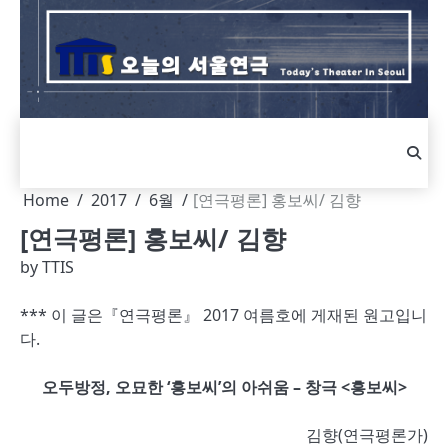
Skip
to
content
Home
2017
6월
[연극평론] 홍보씨/ 김향
[연극평론] 홍보씨/ 김향
by
TTIS
***
이 글은
『연극평론』 2017 여름호에 게재된 원고입니
다.
오두방정, 오묘한 ‘흥보씨’의 아쉬움 – 창극 <흥보씨>
김향(연극평론가)