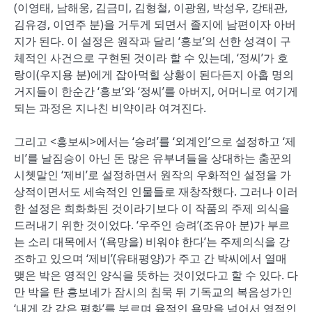
(이영태, 남해웅, 김금미, 김형철, 이광원, 박성우, 강태관,
김유경, 이연주 분)을 거두게 되면서 졸지에 남편이자 아버
지가 된다. 이 설정은 원작과 달리 ‘흥보’의 선한 성격이 구
체적인 사건으로 구현된 것이라 할 수 있는데, ‘정씨’가 호
랑이(우지용 분)에게 잡아먹힐 상황이 된다든지 아홉 명의
거지들이 한순간 ‘흥보’와 ‘정씨’를 아버지, 어머니로 여기게
되는 과정은 지나친 비약이라 여겨진다.
그리고 <흥보씨>에서는 ‘승려’를 ‘외계인’으로 설정하고 ‘제
비’를 날짐승이 아닌 돈 많은 유부녀들을 상대하는 춤꾼의
시쳇말인 ‘제비’로 설정하면서 원작의 우화적인 설정을 가
상적이면서도 세속적인 인물들로 재창작했다. 그러나 이러
한 설정은 희화화된 것이라기보다 이 작품의 주제 의식을
드러내기 위한 것이었다. ‘우주인 승려’(조유아 분)가 부르
는 소리 대목에서 ‘(욕망을) 비워야 한다’는 주제의식을 강
조하고 있으며 ‘제비’(유태평양)가 주고 간 박씨에서 열매
맺은 박은 영적인 양식을 뜻하는 것이었다고 할 수 있다. 다
만 박을 탄 흥보네가 잠시의 침묵 뒤 기독교의 복음성가인
‘내게 강 같은 평화’를 부르며 육적인 욕망을 넘어서 영적인