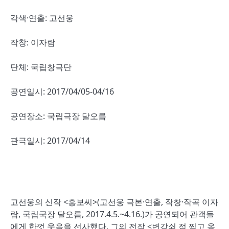
각색·연출: 고선웅
작창: 이자람
단체: 국립창극단
공연일시: 2017/04/05-04/16
공연장소: 국립극장 달오름
관극일시: 2017/04/14
고선웅의 신작 <흥보씨>(고선웅 극본·연출, 작창·작곡 이자
람, 국립국장 달오름, 2017.4.5.~4.16.)가 공연되어 관객들
에게 한껏 웃음을 선사했다. 그의 전작 <변강쇠 점 찍고 옹