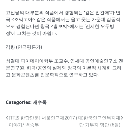
고선웅의 대부분의 작품에서 경험되는 ‘깊은 인간애’가 연
극 <조씨고아> 같은 작품에서는 울고 웃는 가운데 감동적
으로 경험된다면 창극 <흥보씨>에서는 ‘진지한 오두방
정’에 그치는 것이 아쉽다.
김향 (연극평론가)
성결대 파이데이아학부 조교수, 연세대 공연예술연구소 전
문연구원. 희곡/공연의 실제와 창극의 이론적 체계화 그리
고 문화콘텐츠를 인문학적으로 연구하고 있다.
Categories:
재수록
글
[TTIS 한담만문] 서울연극제
2017 (재)한국연극인복지재
이야기/ 백승무
단 기부자 명단 (6월)