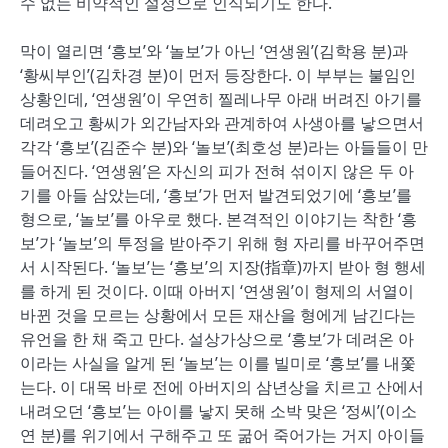
수 없는 비약적인 설정으로 인식되기도 한다.
막이 열리면 ‘흥보’와 ‘놀보’가 아닌 ‘연생원’(김학용 분)과
‘황씨부인’(김차경 분)이 먼저 등장한다. 이 부부는 불임인
상황인데, ‘연생원’이 우연히 찔레나무 아래 버려진 아기를
데려오고 황씨가 외간남자와 관계하여 사생아를 낳으면서
각각 ‘흥보’(김준수 분)와 ‘놀보’(최호성 분)라는 아들들이 만
들어진다. ‘연생원’은 자신의 피가 전혀 섞이지 않은 두 아
기를 아들 삼았는데, ‘흥보’가 먼저 발견되었기에 ‘흥보’를
형으로, ‘놀보’를 아우로 했다. 본격적인 이야기는 착한 ‘흥
보’가 ‘놀보’의 투정을 받아주기 위해 형 자리를 바꾸어주면
서 시작된다. ‘놀보’는 ‘흥보’의 지장(指章)까지 받아 형 행세
를 하게 된 것이다. 이때 아버지 ‘연생원’이 형제의 서열이
바뀐 것을 모르는 상황에서 모든 재산을 형에게 남긴다는
유언을 한 채 죽고 만다. 설상가상으로 ‘흥보’가 데려온 아
이라는 사실을 알게 된 ‘놀보’는 이를 빌미로 ‘흥보’를 내쫓
는다. 이 대목 바로 전에 아버지의 삼년상을 치르고 산에서
내려오던 ‘흥보’는 아이를 낳지 못해 소박 맞은 ‘정씨’(이소
연 분)를 위기에서 구해주고 또 굶어 죽어가는 거지 아이들