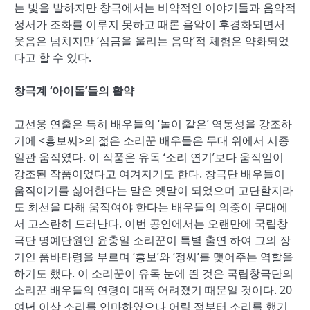
는 빛을 발하지만 창극에서는 비약적인 이야기들과 음악적
정서가 조화를 이루지 못하고 때론 음악이 후경화되면서
웃음은 넘치지만 ‘심금을 울리는 음악’적 체험은 약화되었
다고 할 수 있다.
창극계 ‘아이돌’들의 활약
고선웅 연출은 특히 배우들의 ‘놀이 같은’ 역동성을 강조하
기에 <흥보씨>의 젊은 소리꾼 배우들은 무대 위에서 시종
일관 움직였다. 이 작품은 유독 ‘소리 연기’보다 움직임이
강조된 작품이었다고 여겨지기도 한다. 창극단 배우들이
움직이기를 싫어한다는 말은 옛말이 되었으며 고단할지라
도 최선을 다해 움직여야 한다는 배우들의 의중이 무대에
서 고스란히 드러난다. 이번 공연에서는 오랜만에 국립창
극단 명예단원인 윤충일 소리꾼이 특별 출연 하여 그의 장
기인 품바타령을 부르며 ‘흥보’와 ‘정씨’를 맺어주는 역할을
하기도 했다. 이 소리꾼이 유독 눈에 띈 것은 국립창극단의
소리꾼 배우들의 연령이 대폭 어려졌기 때문일 것이다. 20
여년 이상 소리를 연마하였으나 어릴 적부터 소리를 했기