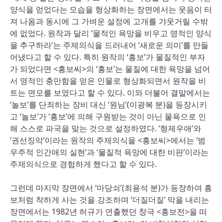
양식을 얻었다는 모습을 형상화하는 장면에서는 웃음이 터
져 나옴과 동시에 그 가벼운 설정에 고개를 갸웃거릴 수밖
에 없었다. 원작과 달리 ‘물적인 욕망을 비우고 영적인 양식
을 추구하라’는 주제의식을 드러내어 ‘새로운 의미’를 만들
어냈다고 할 수 있다. 특히 원작의 ‘흥보’가 물질적인 부자
가 되었다면 <흥보씨>의 ‘흥보’는 물질에 대한 욕망을 넘어
서 영적인 충만함을 얻은 인물로 형상화되면서 원작을 비
트는 면모를 보였다고 할 수 있다. 이와 더불어 결말에서는
‘놀보’를 단죄하는 장비 대신 ‘원님’(이광복 분)을 등장시키
고 ‘놀보’가 ‘흥보’에 의해 구원받는 것이 아닌 물욕으로 인
해 스스로 파국을 맞는 것으로 설정하였다. ‘형제우애’와
‘권선징악’이라는 원작의 주제의식을 <흥보씨>에서는 ‘범
우주적 인간애의 실현’과 ‘물질적 욕망에 대한 비판’이라는
주제의식으로 경험하게 했다고 할 수 있다.
그런데 마지막 장면에서 ‘마당쇠’(최용석 분)가 등장하여 흥
보처럼 착하게 사는 것을 강조하며 ‘더질더질’ 막을 내리는
장면에서는 1982년 허규가 연출했던 창극 <흥보전>을 떠