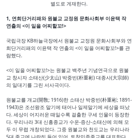
별도로 게재한다.
1, 연희단거리패와 원불교 교정원 문화사회부 이윤택 작
연출의 <이 일을 어찌할꼬!>
국립극장 KB하늘극장에서 원불교 교정원 문화사회부와 연
희단거리패의 이윤택 작 연출의 <이 일을 어찌할꼬!>를 관
람했다.
<이 일을 어찌할꼬!>는 원불교 백주년 기념연극으로 원불
교 창시자 소태산(少太山) 박중빈(朴重彬) 대종사(大宗師)
의 일대기를 그린 서사극이다.
원불교를 개교(開敎; 1916)한 소태산 박중빈(朴重彬; 1891-
1943)은 조선왕조 말기에 태어나 일제말기에 세상을 떠났
다. 세상이 어지러운 때일수록 걸출한 구세 인물이 등장한
다. 우리나라 3대 신흥종교가 수운-증산-소태산에 의해 모
두 이 무렵 개창되었다. 그중 원불교와 천도교는 우리나라
5대 종교에 나란히 들어 있어, 토착민족종교를 대표한다.