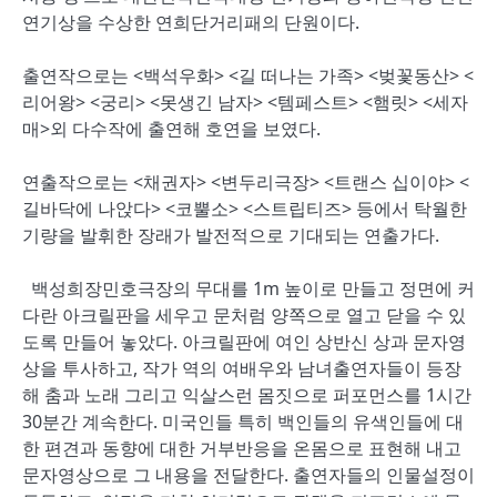
연기상을 수상한 연희단거리패의 단원이다.
출연작으로는 <백석우화> <길 떠나는 가족> <벚꽃동산> <
리어왕> <궁리> <못생긴 남자> <템페스트> <햄릿> <세자
매>외 다수작에 출연해 호연을 보였다.
연출작으로는 <채권자> <변두리극장> <트랜스 십이야> <
길바닥에 나앉다> <코뿔소> <스트립티즈> 등에서 탁월한
기량을 발휘한 장래가 발전적으로 기대되는 연출가다.
백성희장민호극장의 무대를 1m 높이로 만들고 정면에 커
다란 아크릴판을 세우고 문처럼 양쪽으로 열고 닫을 수 있
도록 만들어 놓았다. 아크릴판에 여인 상반신 상과 문자영
상을 투사하고, 작가 역의 여배우와 남녀출연자들이 등장
해 춤과 노래 그리고 익살스런 몸짓으로 퍼포먼스를 1시간
30분간 계속한다. 미국인들 특히 백인들의 유색인들에 대
한 편견과 동향에 대한 거부반응을 온몸으로 표현해 내고
문자영상으로 그 내용을 전달한다. 출연자들의 인물설정이