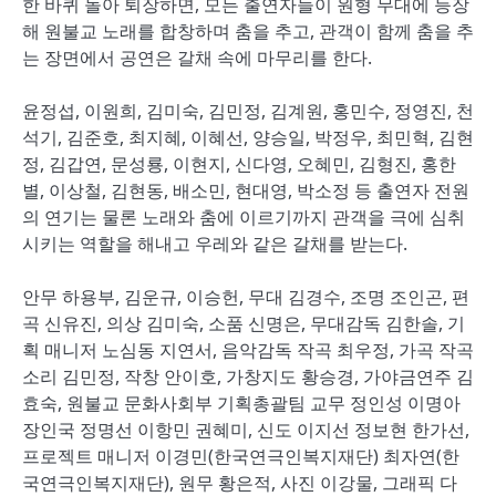
한 바퀴 돌아 퇴장하면, 모든 출연자들이 원형 무대에 등장
해 원불교 노래를 합창하며 춤을 추고, 관객이 함께 춤을 추
는 장면에서 공연은 갈채 속에 마무리를 한다.
윤정섭, 이원희, 김미숙, 김민정, 김계원, 홍민수, 정영진, 천
석기, 김준호, 최지혜, 이혜선, 양승일, 박정우, 최민혁, 김현
정, 김갑연, 문성룡, 이현지, 신다영, 오혜민, 김형진, 홍한
별, 이상철, 김현동, 배소민, 현대영, 박소정 등 출연자 전원
의 연기는 물론 노래와 춤에 이르기까지 관객을 극에 심취
시키는 역할을 해내고 우레와 같은 갈채를 받는다.
안무 하용부, 김운규, 이승헌, 무대 김경수, 조명 조인곤, 편
곡 신유진, 의상 김미숙, 소품 신명은, 무대감독 김한솔, 기
획 매니저 노심동 지연서, 음악감독 작곡 최우정, 가곡 작곡
소리 김민정, 작창 안이호, 가창지도 황승경, 가야금연주 김
효숙, 원불교 문화사회부 기획총괄팀 교무 정인성 이명아
장인국 정명선 이항민 권혜미, 신도 이지선 정보현 한가선,
프로젝트 매니저 이경민(한국연극인복지재단) 최자연(한
국연극인복지재단), 원무 황은적, 사진 이강물, 그래픽 다