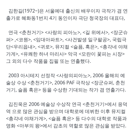
김한길(1972~)은 서울예대 출신의 배우이자 극작가 겸 연
출가로 혜화동1번지 4기 동인이자 극단 청국장의 대표다,
연극 <춘천거기> <사랑의 피아노>, <길 위에서>, <장군슈
퍼> ,<코뭔>, <임대아파트>, <사건발생 일구팔공>, 국립극
단<우리읍내>, <귀로>, 뮤지컬 <슬픔, 혹은>, <총각네 야채
가게>, <유쾌한 하녀 마리사> 악극 <모란이 꽃피는 시장>
그 외의 다수 작품을 집필 또는 연출했다.
2003 아시테지 선정작 <사랑의피아노>, 2006 올해의 예
술상 수상 <춘천거기>, 2006 PAF 극작상 <장군슈퍼, 춘천
거기, 슬픔 혹은> 등을 수상한 기대되는 작가 겸 연출가다.
김진욱은 2006 예술상 수상작 연극 <춘천거기>에서 응덕
역 으로 많은 관심을 받으며 대학로에 데뷔한 이후 뮤지컬
<총각네 야채가게>, <슬픔 혹은> 등 다수의 대학로 작품과
영화 <아부의 왕>에서 감초의 역할로 많은 관심을 받았다.