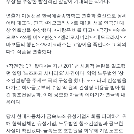
수상’을 수상한 발전적인 앞날이 기대되는 작가다.
연출가 이동선은 한국예술종합학교 연출과 출신으로 몽씨
어터 대표다. 연극 <데모크라시>로 제1회 서울 연극인 대
상 연출상을 수상했다. <사랑은 비를 타고> <금강> <숲 속
으로> <쓰릴 미> <변신> <엘리모시너리> <데모크라시> <
바보들의 행진> <싸이코패스는 고양이을 죽인다> 그 외의
다수 작품을 연출했다.
<작전명: C가 왔다>는 지난 2011년 사회적 논란을 일으켰
던 일명 ‘노조파괴 시나리오’ 사건이다. 악덕 노무법인 ‘창
조컨설팅’을 주제로 극적 구성을 했다. 노조 파괴 컨설팅을
대가로 회사들로부터 수십 억 원의 컨설팅 비용을 받아 챙
긴 창조컨설팅과, 이에 공모한 자들의 이야기가 연극의 내
용이다.
당시 현대자동차가 금속노조 유성기업지회를 파괴하기 위
해 협력업체인 유성기업, 노무법인 창조컨설팅과 공모한
사실이 확인됐다. 금속노조 조합원을 회유해 기업노조로