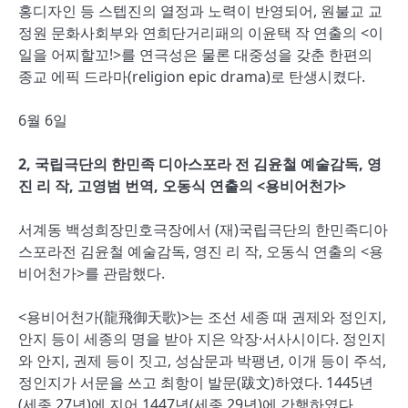
홍디자인 등 스텝진의 열정과 노력이 반영되어, 원불교 교
정원 문화사회부와 연희단거리패의 이윤택 작 연출의 <이
일을 어찌할꼬!>를 연극성은 물론 대중성을 갖춘 한편의
종교 에픽 드라마(religion epic drama)로 탄생시켰다.
6월 6일
2, 국립극단의 한민족 디아스포라 전 김윤철 예술감독, 영
진 리 작, 고영범 번역, 오동식 연출의 <용비어천가>
서계동 백성희장민호극장에서 (재)국립극단의 한민족디아
스포라전 김윤철 예술감독, 영진 리 작, 오동식 연출의 <용
비어천가>를 관람했다.
<용비어천가(龍飛御天歌)>는 조선 세종 때 권제와 정인지,
안지 등이 세종의 명을 받아 지은 악장·서사시이다. 정인지
와 안지, 권제 등이 짓고, 성삼문과 박팽년, 이개 등이 주석,
정인지가 서문을 쓰고 최항이 발문(跋文)하였다. 1445년
(세종 27년)에 지어 1447년(세종 29년)에 간행하였다.