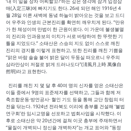
‘내 이 일을 장차 어찌할꼬?’하는 깊은 생각에 잠겨 입정삼
매(入定三昧)에 빠지기도 한다. 26세 되던 해인 1916년 4
월 28일 이른 새벽에 동녘 하늘이 밝아오는 것을 보고 드디
어 우주와 인생의 근본진리를 확연히 깨우치게 된다. “만유
가 한 체성이며 만법이 한 근원이로다. 이 가운데 불생불멸
의 진리와 인과응보의 이치가 서로 바탕하여 한 뚜렷한 기
틀을 지었도다.” 소태산은 스승의 지도 없이 스스로 깨친
진리의 경지를 이렇게 표현하고, 또한 진리를 깨친 기쁨을
“맑은 바람 솔솔 불어 밝은 달이 두둥실 떠오르니 우주의
삼라만상이 저절로 밝게 드러나도다”(淸風月上時 萬像自
然明)라고 표현한다.
진리를 깨친 지 몇 달 후 40여 명의 신자를 얻은 소태산은
이들 중에서 9명의 표준제자를 선택하고, 그들과 함께 저
축조합운동·방언공사· 혈인 기도 등을 통해 교단 창립의 터
전을 닦는다. 1924년 전라북도 이리에 총부를 건설해 ‘불법
연구회’란 임시교명을 선포하고 법회사업을 시작했다. 이
후로 소태산은 약 20년간에 걸쳐 이곳 총부에 주재하면서
“물질이 개벽되니 정신을 개벽하자”는 개교 표어와 “동정