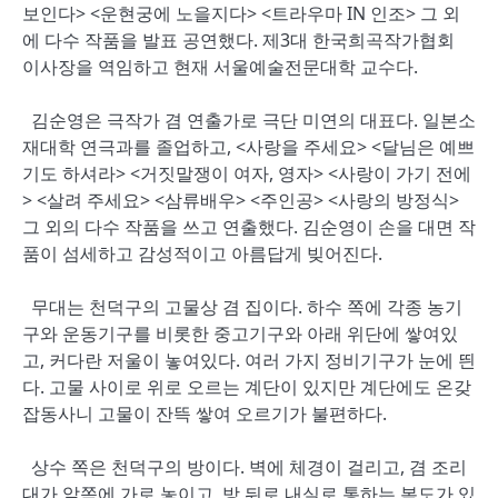
보인다> <운현궁에 노을지다> <트라우마 IN 인조> 그 외
에 다수 작품을 발표 공연했다. 제3대 한국희곡작가협회
이사장을 역임하고 현재 서울예술전문대학 교수다.
김순영은 극작가 겸 연출가로 극단 미연의 대표다. 일본소
재대학 연극과를 졸업하고, <사랑을 주세요> <달님은 예쁘
기도 하셔라> <거짓말쟁이 여자, 영자> <사랑이 가기 전에
> <살려 주세요> <삼류배우> <주인공> <사랑의 방정식>
그 외의 다수 작품을 쓰고 연출했다. 김순영이 손을 대면 작
품이 섬세하고 감성적이고 아름답게 빚어진다.
무대는 천덕구의 고물상 겸 집이다. 하수 쪽에 각종 농기
구와 운동기구를 비롯한 중고기구와 아래 위단에 쌓여있
고, 커다란 저울이 놓여있다. 여러 가지 정비기구가 눈에 띈
다. 고물 사이로 위로 오르는 계단이 있지만 계단에도 온갖
잡동사니 고물이 잔뜩 쌓여 오르기가 불편하다.
상수 쪽은 천덕구의 방이다. 벽에 체경이 걸리고, 겸 조리
대가 앞쪽에 가로 놓이고, 방 뒤로 내실로 통하는 복도가 있