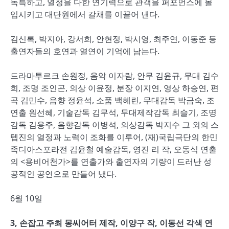
독특하고, 열정을 다한 연기력으로 관객을 퍼포먼스에 몰
입시키고 대단원에서 갈채를 이끌어 낸다.
김신록, 박지아, 강서희, 안현정, 박시영, 최주연, 이동준 등
출연자들의 호연과 열연이 기억에 남는다.
드라마투르크 손원정, 음악 이자람, 안무 김윤규, 무대 김수
희, 조명 조인곤, 의상 이윤정, 분장 이지연, 영상 하승연, 편
곡 김민수, 음향 정윤석, 소품 백혜린, 무대감독 박금숙, 조
연출 원선혜, 기술감독 김무석, 무대제작감독 최슬기, 조명
감독 김용주, 음향감독 이병석, 의상감독 박지수 그 외의 스
텝진의 열정과 노력이 조화를 이루어, (재)국립극단의 한민
족디아스포라전 김윤철 예술감독, 영진 리 작, 오동식 연출
의 <용비어천가>를 연출가와 출연자의 기량이 드러난 성
공적인 공연으로 만들어 냈다.
6월 10일
3, 손잡고 주최 몽씨어터 제작, 이양구 작, 이동선 각색 연