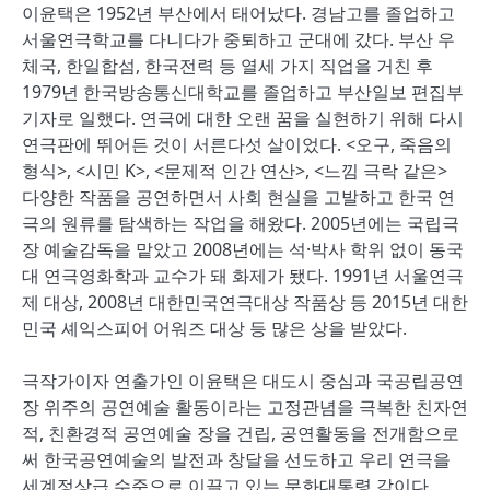
이윤택은 1952년 부산에서 태어났다. 경남고를 졸업하고
서울연극학교를 다니다가 중퇴하고 군대에 갔다. 부산 우
체국, 한일합섬, 한국전력 등 열세 가지 직업을 거친 후
1979년 한국방송통신대학교를 졸업하고 부산일보 편집부
기자로 일했다. 연극에 대한 오랜 꿈을 실현하기 위해 다시
연극판에 뛰어든 것이 서른다섯 살이었다. <오구, 죽음의
형식>, <시민 K>, <문제적 인간 연산>, <느낌 극락 같은>
다양한 작품을 공연하면서 사회 현실을 고발하고 한국 연
극의 원류를 탐색하는 작업을 해왔다. 2005년에는 국립극
장 예술감독을 맡았고 2008년에는 석·박사 학위 없이 동국
대 연극영화학과 교수가 돼 화제가 됐다. 1991년 서울연극
제 대상, 2008년 대한민국연극대상 작품상 등 2015년 대한
민국 셰익스피어 어워즈 대상 등 많은 상을 받았다.
극작가이자 연출가인 이윤택은 대도시 중심과 국공립공연
장 위주의 공연예술 활동이라는 고정관념을 극복한 친자연
적, 친환경적 공연예술 장을 건립, 공연활동을 전개함으로
써 한국공연예술의 발전과 창달을 선도하고 우리 연극을
세계정상급 수준으로 이끌고 있는 문화대통령 감이다.