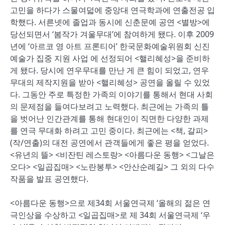
고민을 하다가 스물여덟에 중앙대 연극학과에 연출전공 입
학했다. 서른넷에 졸업과 동시에 신춘문예 공연 <별방>에
당선되면서 ‘봄작가 겨울무대’에 참여하게 됐다. 이후 2009
년에 ‘아르코 영 아트 프론티어’ 한국문화예술위원회 신진
예술가 집중 지원 사업 에 선정되어 <핼리혜성>을 준비하
게 됐다. 당시에 연우무대를 만난 게 큰 힘이 되었고, 연우
무대의 제작지원을 받아 <핼리혜성> 공연을 올릴 수 있었
다. 그동안 주로 특정한 가족의 이야기를 통해서 현대 사회
의 문제점을 들여다보려고 노력했다. 최근에는 가족의 틀
을 벗어난 인간관계를 통해 현대인이 직면한 다양한 과제
를 연극 무대화 하려고 고민 중이다. 최근에는 <책, 갈피>
(작/연출)의 대전 공연에서 관객들에게 좋은 평을 얻었다.
<유년의 뜰> <비잔틴 레스토랑> <아름다운 동행> <그날은
오다> <일곱집매> <노란봉투> <안산순례길> 그 외의 다수
작품을 발표 공연했다.
<아름다운 동행>으로 제34회 서울연극제 ‘올해의 젊은 연
극인상을 수상하고 <일곱집매>로 제 34회 서울연극제 ‘우