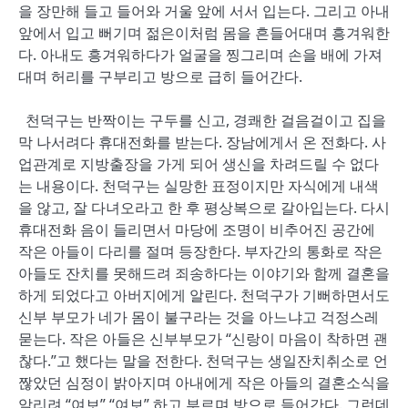
을 장만해 들고 들어와 거울 앞에 서서 입는다. 그리고 아내
앞에서 입고 뻐기며 젊은이처럼 몸을 흔들어대며 흥겨워한
다. 아내도 흥겨워하다가 얼굴을 찡그리며 손을 배에 가져
대며 허리를 구부리고 방으로 급히 들어간다.
천덕구는 반짝이는 구두를 신고, 경쾌한 걸음걸이고 집을
막 나서려다 휴대전화를 받는다. 장남에게서 온 전화다. 사
업관계로 지방출장을 가게 되어 생신을 차려드릴 수 없다
는 내용이다. 천덕구는 실망한 표정이지만 자식에게 내색
을 않고, 잘 다녀오라고 한 후 평상복으로 갈아입는다. 다시
휴대전화 음이 들리면서 마당에 조명이 비추어진 공간에
작은 아들이 다리를 절며 등장한다. 부자간의 통화로 작은
아들도 잔치를 못해드려 죄송하다는 이야기와 함께 결혼을
하게 되었다고 아버지에게 알린다. 천덕구가 기뻐하면서도
신부 부모가 네가 몸이 불구라는 것을 아느냐고 걱정스레
묻는다. 작은 아들은 신부부모가 “신랑이 마음이 착하면 괜
찮다.”고 했다는 말을 전한다. 천덕구는 생일잔치취소로 언
짢았던 심정이 밝아지며 아내에게 작은 아들의 결혼소식을
알리려 “여보” “여보” 하고 부르며 방으로 들어간다. 그런데