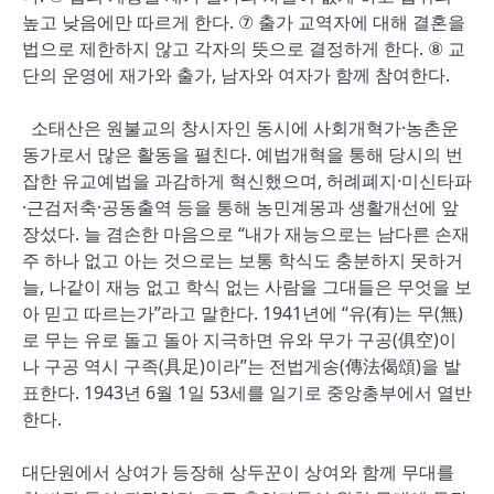
높고 낮음에만 따르게 한다. ⑦ 출가 교역자에 대해 결혼을
법으로 제한하지 않고 각자의 뜻으로 결정하게 한다. ⑧ 교
단의 운영에 재가와 출가, 남자와 여자가 함께 참여한다.
소태산은 원불교의 창시자인 동시에 사회개혁가·농촌운
동가로서 많은 활동을 펼친다. 예법개혁을 통해 당시의 번
잡한 유교예법을 과감하게 혁신했으며, 허례폐지·미신타파
·근검저축·공동출역 등을 통해 농민계몽과 생활개선에 앞
장섰다. 늘 겸손한 마음으로 “내가 재능으로는 남다른 손재
주 하나 없고 아는 것으로는 보통 학식도 충분하지 못하거
늘, 나같이 재능 없고 학식 없는 사람을 그대들은 무엇을 보
아 믿고 따르는가”라고 말한다. 1941년에 “유(有)는 무(無)
로 무는 유로 돌고 돌아 지극하면 유와 무가 구공(俱空)이
나 구공 역시 구족(具足)이라”는 전법게송(傳法偈頌)을 발
표한다. 1943년 6월 1일 53세를 일기로 중앙총부에서 열반
한다.
대단원에서 상여가 등장해 상두꾼이 상여와 함께 무대를