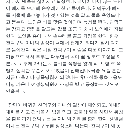
서 다시 맨홀을 짊어지고 퇴장한다. 곧이어 나이 많은 노인
이 폐지를 수거해 손수레에 싣고 들어온다. 천덕구가 폐지
를 저울에 올려놓다가 젖어있는 것을 알고 물을 축였느냐
고 묻는다. 노인은 비를 맞은 것이라며 능청을 떤다. 천덕구
는 잠자코 중량을 달고는, 값을 조금 더 처서 노인에게 지불
한다. 노인은 흥이 나서 손수레를 끌고 퇴장을 한다. 향후
천덕구와 아내의 일상이 극에서 전개가 되다가 잠시 과거
로 돌아간다. 젊은 시절 천덕구가 바람을 피운 이야기다. 그
까닭으로 해서 부부는 다투면서 목이 쉴 정도로 고성을 지
른다. 그 후에 아내는 시름시름 속병을 앓게 되고, 향 후 속
병이 심각한 수준에 이르렀음이 전해진다. 극중 요즘 흔한
자금 대출이나 상품당첨이 되었다는 휴대전화 통화내용도
마당 가운데 여성상담원이 조명을 받고 등장하는 것으로
연출된다.
장면이 바뀌면 천덕구와 아내의 일상이 재연되고, 아내와
대화를 하고 겸상을 해 밥을 먹고, 고물상 일을 하면서 취침
을 할 때까지 천덕구는 늘 아내와 자리를 함께 한다. 생일날
아내는 천덕구의 구두를 정성스레 닦는다. 천덕구가 새 옷