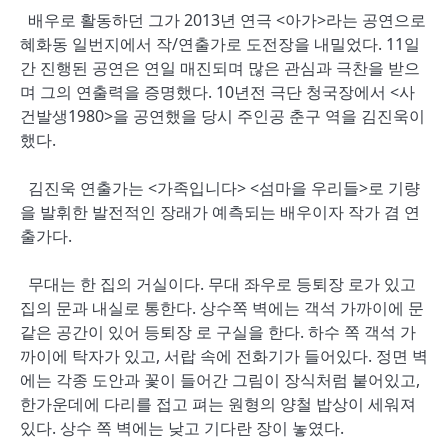
배우로 활동하던 그가 2013년 연극 <아가>라는 공연으로
혜화동 일번지에서 작/연출가로 도전장을 내밀었다. 11일
간 진행된 공연은 연일 매진되며 많은 관심과 극찬을 받으
며 그의 연출력을 증명했다. 10년전 극단 청국장에서 <사
건발생1980>을 공연했을 당시 주인공 춘구 역을 김진욱이
했다.
김진욱 연출가는 <가족입니다> <섬마을 우리들>로 기량
을 발휘한 발전적인 장래가 예측되는 배우이자 작가 겸 연
출가다.
무대는 한 집의 거실이다. 무대 좌우로 등퇴장 로가 있고
집의 문과 내실로 통한다. 상수쪽 벽에는 객석 가까이에 문
같은 공간이 있어 등퇴장 로 구실을 한다. 하수 쪽 객석 가
까이에 탁자가 있고, 서랍 속에 전화기가 들어있다. 정면 벽
에는 각종 도안과 꽃이 들어간 그림이 장식처럼 붙어있고,
한가운데에 다리를 접고 펴는 원형의 양철 밥상이 세워져
있다. 상수 쪽 벽에는 낮고 기다란 장이 놓였다.