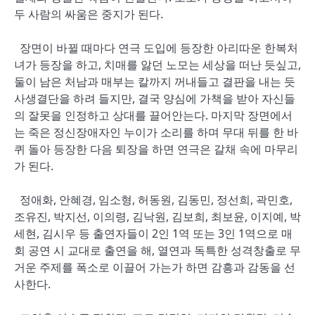
두 사람의 싸움은 중지가 된다.
장면이 바뀔 때마다 연극 도입에 등장한 아리따운 한복처
녀가 등장을 하고, 치매를 앓던 노모는 세상을 떠난 듯싶고,
둘이 남은 처남과 매부는 칼까지 꺼내들고 결판을 내는 듯
사생결단을 하려 들지만, 결국 양심에 가책을 받아 자신들
의 잘못을 인정하고 상대를 끌어안는다. 마지막 장면에서
는 죽은 정신장애자인 누이가 소리를 하며 무대 뒤를 한 바
퀴 돌아 등장한 다음 퇴장을 하면 연극은 갈채 속에 마무리
가 된다.
정애화, 안혜경, 임소형, 허동원, 김동민, 정선희, 곽민호,
조유진, 박지선, 이의령, 김낙원, 김보희, 최보윤, 이지예, 박
세현, 김시우 등 출연자들이 2인 1역 또는 3인 1역으로 매
회 공연 시 교대로 출연을 해, 열연과 독특한 성격창출로 무
거운 주제를 폭소로 이끌어 가는가 하면 감흥과 감동을 선
사한다.