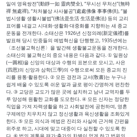
일여 영육쌍전”(動靜一如 靈肉雙全), “무시선 무처선”(無時
禪 無處禪), “처처불상 사사불공”(處處佛像 事事佛供), “불
법시생활 생활시불법”(佛法是生活 生活是佛法) 등의 교리
표어를 내걸고 시대화·생활화·대중화를 지향하는 새 종교
운동을 전개한다. 소태산은 1926년 신정의례(新定儀禮)를
발표해 당시 민중들의 예법혁신을 단행했고, 1935년에는
〈조선불교혁신론〉을 발간해 생활불교운동을 전개한다.
소태산의 불교혁신의 중요 내용은 다음과 같다. ① 일원상
(一圓相)을 신앙의 대상과 수행의 표본으로 모시고, 사은
(四恩)의 신앙과 삼학(三學)의 수행으로써 모든 종교의 진
리를 융통·활용한다. ② 모든 경전과 교서(敎書)는 누구나
쉽게 배울 수 있도록 쉬운 말과 글로 평이·간명하게 편찬한
다. ③ 교당은 교도가 많은 곳에 설치하고 남녀 교역자를 두
루 양성해 원활한 교화를 도모한다. ④ 모든 신자는 정당한
직업을 가져 자력생활을 하고 사회발전에 공헌하며, 영혼
구제에만 치우치지 않고 정신생활과 육신생활을 조화있게
한다. ⑤ 모든 의식과 예법은 진리와 사실에 근거해 간편을
위주로 하고, 시대에 맞고 대중이 다 실천할 수 있도록 한
다. ⑥ 법의 계통을 재가·출가의 차별이 없게 하고 법위의