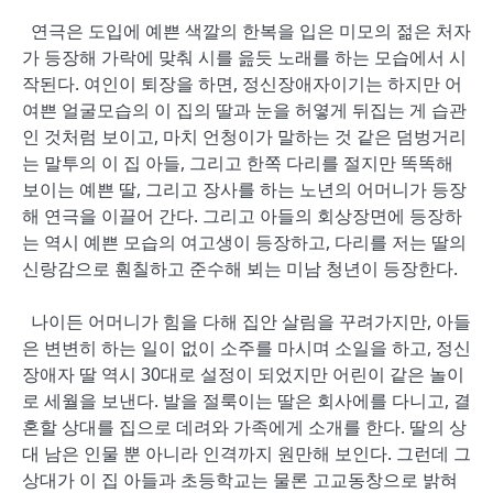
연극은 도입에 예쁜 색깔의 한복을 입은 미모의 젊은 처자
가 등장해 가락에 맞춰 시를 읊듯 노래를 하는 모습에서 시
작된다. 여인이 퇴장을 하면, 정신장애자이기는 하지만 어
여쁜 얼굴모습의 이 집의 딸과 눈을 허옇게 뒤집는 게 습관
인 것처럼 보이고, 마치 언청이가 말하는 것 같은 덤벙거리
는 말투의 이 집 아들, 그리고 한쪽 다리를 절지만 똑똑해
보이는 예쁜 딸, 그리고 장사를 하는 노년의 어머니가 등장
해 연극을 이끌어 간다. 그리고 아들의 회상장면에 등장하
는 역시 예쁜 모습의 여고생이 등장하고, 다리를 저는 딸의
신랑감으로 훤칠하고 준수해 뵈는 미남 청년이 등장한다.
나이든 어머니가 힘을 다해 집안 살림을 꾸려가지만, 아들
은 변변히 하는 일이 없이 소주를 마시며 소일을 하고, 정신
장애자 딸 역시 30대로 설정이 되었지만 어린이 같은 놀이
로 세월을 보낸다. 발을 절룩이는 딸은 회사에를 다니고, 결
혼할 상대를 집으로 데려와 가족에게 소개를 한다. 딸의 상
대 남은 인물 뿐 아니라 인격까지 원만해 보인다. 그런데 그
상대가 이 집 아들과 초등학교는 물론 고교동창으로 밝혀