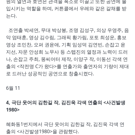
원의 열연과 호연은 관객을 폭소로 이끌고 또한 공연에 몰
입시키는 역할을 하며, 커튼콜에서 우레와 같은 갈채를 받
는다.
조연출 박세연, 무대 박상봉, 조명 김성구, 의상 우영주, 음
악 엄태훈, 영상 김수림, 그래픽 황가림, 포토 최성운, 홍보
영상 조민찬, 오퍼 권윤애, 기획 임성덕 김연빈, 손잡고 윤
지선, 자문 안성희 노무사 등 스텝진의 열정과 노력이 드러
나, 손잡고 주최, 몽씨어터 제작, 이양구 작, 이동선 각색 연
출의 <작전명 C가 왔다>를 연출가와 출연자의 기량이 제대
로 드러난 성공적인 공연으로 창출시켰다.
6월 11
4, 극단 웃어의 김한길 작, 김진욱 각색 연출의 <사건발생
1980>
혜화동1번지에서 극단 웃어의 김한길 작, 김진욱 각색 연
출의 <사건발생1980>을 관람했다.