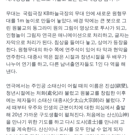
무대는
국립극장 KB하늘극장의 무대 안에 새로운 원형무
대를 1m 높이로 만들어 놓았다. 배경 막에는 큰 붓으로 그
린 원불교의 동그라미 원의 그림이 영상으로 투사가 되고,
인형놀이 그림자 연극은 애니메이션으로 처리하고, 글자는
자막으로 처리가 된다. 침상을 들여다 놓고, 상여가 등장을
한다. 원형무대의 하수 쪽에 연주석이 있어 타 악과 현악을
연주한다. 대종사 역은 젊은 시절과 장년시절을 두 배우가
나누어 연기를 하고, 다른 남녀출연자들도 1인 다 역을 해
낸다.
연극에서는 주인공 소태산이 어릴 때의 이름은 진섭(鎭燮),
청년시절에는 처화(處化)라 불렀고 원불교를 창립한 이후
에는 제자들이 소태산 대종사(少太山大宗師)라 불렀다. 7
세 때부터 우주와 인생의 근본이치에 대한 의심에서 출발
해 20년 가까운 구도생활이 펼쳐진다. 처음에는 산신(山神)
을 만나기 위한 기도를 하고 다시 도사(道士)를 만나려 고
행을 계속한다. 산신이나 도사를 모두 만날 수 없게 되자