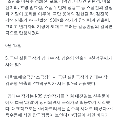
조연출 이승주 정희진, 포토 김덕영, 디자인 민원경, 미술
신미리, 조명 임효섭, 스텝 우민제 장광호 등 스텝진의 열정
과 기량이 조화를 이루어, 극단 웃어의 김한길 작, 김진욱
각색 연출의 <사건발생1980>을 작가의 창의력과 연출력,
그리고 연기자의 기량이 제대로 드러난 감동만점의 걸작연
극으로 탄생시켰다.
6월 12일
5, 극단 실험극장의 김태수 작, 김순영 연출의 <천덕구씨가
사는 법>
대학로예술극장 소극장에서 극단 실험극장의 김태수 작,
김순영 연출의 <천덕구씨가 사는 법>을 관람했다.
김태수 작가는 KBS 방송작가를 거쳐 대전일보 신춘문예
에서 희곡 ‘파멸’이 당선되면서 극작가로 활동하기 시작했
다. 대표작으로는 <베아트리체는 순수의 시대로 떠났다> <
옥수동에 서면 압구정동이 보인다> <땅끝에 서면 바다가