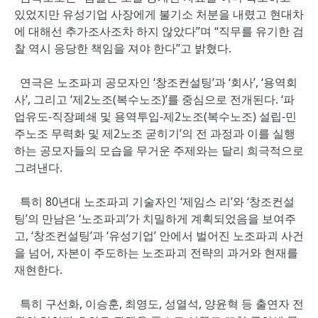
있었지만 유성기업 사장에게 불기소 처분을 내렸고 현대차
에 대해선 추가조사조차 하지 않았다”며 “직무를 유기한 검
찰 역시 응당한 책임을 져야 한다”고 밝혔다.
연극은 노조파괴 공모자인 ‘창조컨설팅’과 ‘회사’, ‘용역회
사’, 그리고 ‘제2노조(복수노조)’를 중심으로 전개된다. ‘파
업유도-직장폐쇄 및 용역투입-제2노조(복수노조) 설립-민
주노조 무력화 및 제2노조 굳히기’의 전 과정과 이를 실행
하는 공모자들의 모습을 무거운 주제와는 달리 희극적으로
그려낸다.
특히 80년대 노조파괴 기술자인 ‘제임스 리’와 ‘창조컨설
팅’의 만남은 ‘노조파괴’가 치밀하게 계획되었음을 보여주
고, ‘창조컨설팅’과 ‘유성기업’ 안에서 벌어진 노조파괴 사건
을 넘어, 자본이 주도하는 노조파괴 전략의 과거와 현재를
재현한다.
특히 구선화, 이승훈, 최영도, 성열석, 양윤혁 등 출연자 전