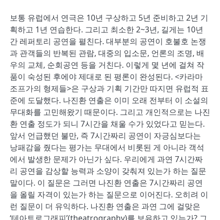
보통 유럽에서 연극은 10년 구상하고 5년 준비하고 2년 기
획하고 1년 연습한다. 그리고 최소한 2~3년, 길게는 10년
간 레퍼토리 공연을 펼친다. 대부분의 공연이 호불호 논쟁
과 관객들의 반복된 관람, 대중의 입소문, 언론의 조명, 배
우의 교체, 순회공연 등을 거친다. 이렇게 몇 년에 걸쳐 작
품이 숙성된 후에야 제대로 된 평론이 완성된다. <카라마
조프가의 형제들>은 구상과 기획 기간만 따지면 유럽적 표
준에 도달했다. 나진환 연출은 이미 오래 전부터 이 소설의
무대화를 고민해왔기 때문이다. 그리고 개인적으로는 나진
환 연출 정도가 되니 7시간을 채울 수가 있었다고 믿는다.
앞서 언급했던 불만, 즉 7시간짜리 공연이 자긍심보다는
낭패감을 줬다는 평가는 무대에서 비롯된 게 아니라 객석
에서 발생한 문제가 아닌가 싶다. 우리에게 과연 7시간짜
리 공연을 감상할 능력과 소양이 갖춰져 있는가 하는 질문
말이다. 이 질문은 그러면 나진환 연출은 7시간짜리 공연
을 올릴 자격이 있는가 하는 질문으로 이어진다. 오히려 이
런 질문이 더 유익하다. 나진환 연출은 과연 그에 걸맞은
‘테아트로그래피’(theatrography)를 보유하고 있는가? 그