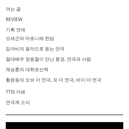
여는 글
REVIEW
기획 연재
오세곤의 마로니에 한담
임야비의 음악으로 듣는 연극
절대배우 장용철이 만난 풍경, 연극과 사람
채승훈의 대학로산책
황윤동의 오브 더 연극, 포 더 연극, 바이 더 연극
TTIS 카페
연극계 소식