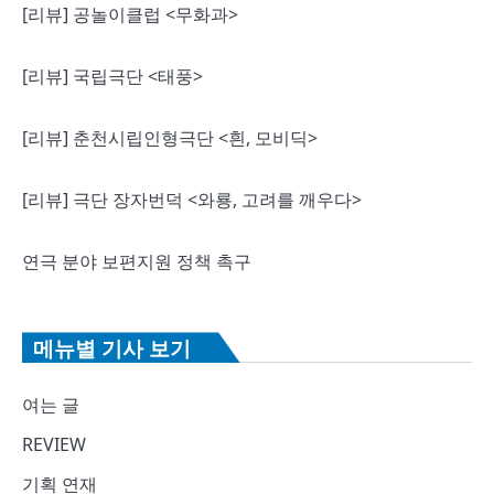
[리뷰] 공놀이클럽 <무화과>
[리뷰] 국립극단 <태풍>
[리뷰] 춘천시립인형극단 <흰, 모비딕>
[리뷰] 극단 장자번덕 <와룡, 고려를 깨우다>
연극 분야 보편지원 정책 촉구
메뉴별 기사 보기
여는 글
REVIEW
기획 연재