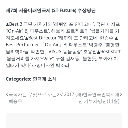
제7회 서울미래연극제 (ST-Future) 수상명단
▲
Best 3 극단 가치가의 ‘레퀴엠 포 안티고네’, 극단 시지프
‘[On-Air] BJ 파우스트’, 해보카 프로젝트의 ‘씹을거리를 가
져오세요’
▲
Best Director ‘레퀴엠 포 안티고네’ 한승수
▲
Best Performer 「On-Air」BJ 파우스트’ 박경주, ‘불행한
물리학자들’ 박민한 , ‘VISUS-동물농장’ 조용진
▲Best staff
‘씹을거리를 가져오세요’ 구성 김재동, ‘불현듯, 부아가 치
밀때가 있다’ 조명디자인 박소라
Categories:
연극계 소식
글
극작가는 무엇으로 사는가/
2017 (재)한국연극인복지재
백승무
단 기부자명단(11월)
내
비
게