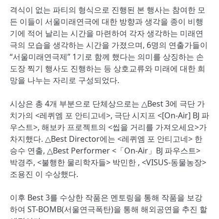
격식이 없는 파티의 형식으로 진행된 본 행사는 참여한 모
든 이들이 서울미래연극에 대한 방향과 생각을 종이 비행
기에 적어 날리는 시간을 마련하여 각자 생각하는 미래연
극의 모습을 생각하는 시간을 가졌으며, 6명의 연출가들이
“서울미래연극제” 1기로 함께 했다는 의미를 상징하는 손
도장 찍기 행사도 진행하는 등 상호교류와 미래에 대한 희
망을 나누는 자리로 구성되었다.
시상은 총 4개 부분으로 단체상으로는
△Best 3에 극단 가
치가의 <레퀴엠 포 안티고네>, 극단 시지프 <[On-Air] BJ 파
우스트>, 해보카 프로젝트의 <씹을 거리를 가져오세요>가
차지했다. △Best Director에는 <레퀴엠 포 안티고네> 한
승수 연출, △Best Performer <「On-Air」BJ 파우스트>
박경주, <불행한 물리학자들> 박민한 , <VISUS-동물농장>
조용진 이 수상했다.
이후 Best 3를 수상한 작품은 멘토링을 통해 작품을 보강
하여 ST-BOMB(서울연극폭탄)을 통해 해외공연을 추진 할