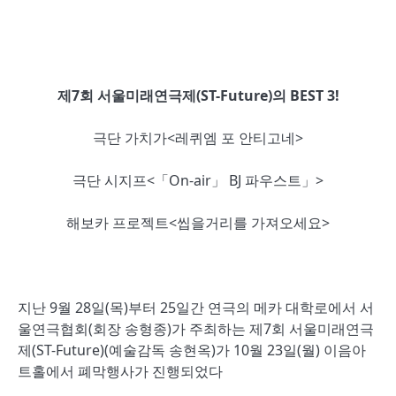
제7회 서울미래연극제
(ST-Future)의
BEST 3!
극단 가치가<레퀴엠 포 안티고네>
극단 시지프<「On-air」 BJ 파우스트」>
해보카 프로젝트<씹을거리를 가져오세요>
지난 9월 28일(목)부터 25일간 연극의 메카 대학로에서 서
울연극협회(회장 송형종)가 주최하는 제7회 서울미래연극
제(ST-Future)(예술감독 송현옥)가 10월 23일(월) 이음아
트홀에서 폐막행사가 진행되었다