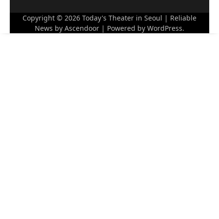
Copyright © 2026
Today's Theater in Seoul
| Reliable
News by
Ascendoor
| Powered by
WordPress
.