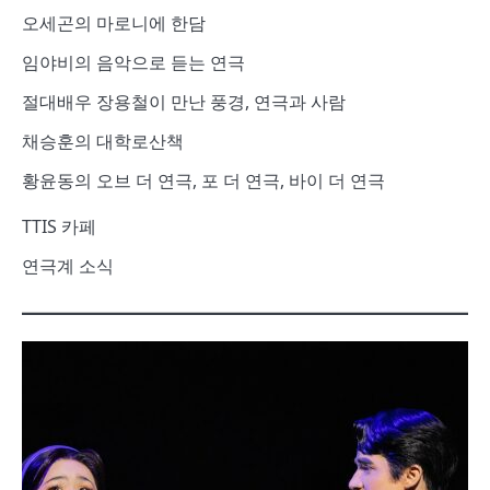
오세곤의 마로니에 한담
임야비의 음악으로 듣는 연극
절대배우 장용철이 만난 풍경, 연극과 사람
채승훈의 대학로산책
황윤동의 오브 더 연극, 포 더 연극, 바이 더 연극
TTIS 카페
연극계 소식