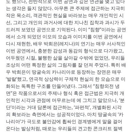
도 했으나, 전반적으로 이번 공연과 깊은 연관을 맺고 있다
는 생각은 들지 않았다. 아무튼 큰 주제에 접근하는 지극히
작은 목소리, 객관적인 현실을 바라보는 매우 개인적인 시
선, 그리고 개인의 과거사에 대한 지나친 집착과 과시가 두
드러져 보였던 공연으로 기억된다. 이미 “침향”이라는 공연
에서 소개 되었던 이모의 모습과 이미지를 이번 공연에서
다시 재현한, 배우 박희은(레지나)의 연기는 매우 서사적인
이번 공연에서, 충분한 감성과 동감의 형식으로 다가왔고,
어두웠던 시절, 불행한 삶을 살아갈 수밖에 없었던, 우리들
조상의 어떤 특정한 삶의 그림자를 잘 던져 주었다. 특히 배
우 박희은이 땅굴속의 카나리아로 등장하는 장면은 매우
‘발랄’했고, 연극적 상상력이 구체적 현실의 한 모습으로 미
화되는 독특한 구조를 만들어냈다. 그래서 “침향외전 냉
면”은 작품으로서의 주제나 형식 혹은 접근법은 지극히 개
인적인 시각과 관점에 머무르는데 에 그치고 말았으나, ‘분
단’이라는 거대 담론에 접근하는, ‘파편적’, 개별화된 시각
의 확보라는 측면에서는 성공적이었다. 마치 땅굴속의 ‘카
나리아’가 극도로 불안감에 휩싸인 경계병에게 말을 걸어
온다는 발상처럼, 때로는 우리들의 견고한 콘크리트 절벽