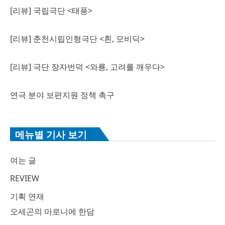
[리뷰] 국립극단 <태풍>
[리뷰] 춘천시립인형극단 <흰, 모비딕>
[리뷰] 극단 장자번덕 <와룡, 고려를 깨우다>
연극 분야 보편지원 정책 촉구
메뉴별 기사 보기
여는 글
REVIEW
기획 연재
오세곤의 마로니에 한담