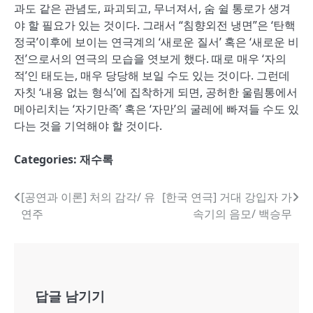
과도 같은 관념도, 파괴되고, 무너져서, 숨 쉴 통로가 생겨
야 할 필요가 있는 것이다. 그래서 “침향외전 냉면”은 ‘탄핵
정국’이후에 보이는 연극계의 ‘새로운 질서’ 혹은 ‘새로운 비
전’으로서의 연극의 모습을 엿보게 했다. 때로 매우 ‘자의
적’인 태도는, 매우 당당해 보일 수도 있는 것이다. 그런데
자칫 ‘내용 없는 형식’에 집착하게 되면, 공허한 울림통에서
메아리치는 ‘자기만족’ 혹은 ‘자만’의 굴레에 빠져들 수도 있
다는 것을 기억해야 할 것이다.
Categories:
재수록
글
[공연과 이론] 처의 감각/ 유
[한국 연극] 거대 강입자 가
연주
속기의 음모/ 백승무
내
비
게
답글 남기기
이