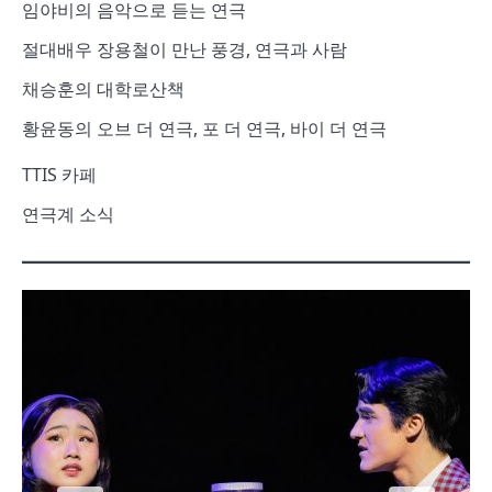
임야비의 음악으로 듣는 연극
절대배우 장용철이 만난 풍경, 연극과 사람
채승훈의 대학로산책
황윤동의 오브 더 연극, 포 더 연극, 바이 더 연극
TTIS 카페
연극계 소식