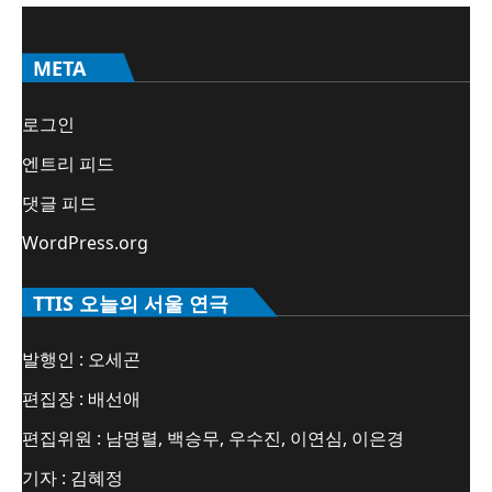
META
로그인
엔트리 피드
댓글 피드
WordPress.org
TTIS 오늘의 서울 연극
발행인 : 오세곤
편집장 : 배선애
편집위원 : 남명렬, 백승무, 우수진, 이연심, 이은경
기자 : 김혜정