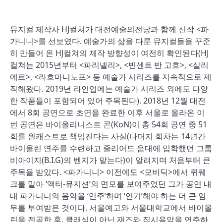
뮤지컬 제작사 HJ컬쳐가 대전예술의전당과 함께 신작 <파
가니니>를 선보였다. 예술가의 삶을 다룬 뮤지컬들을 꾸준
히 만들어 온 HJ컬쳐의 제작 방향성이 여전히 확인된다(HJ
컬쳐는 2015년부터 <파리넬리>, <빈센트 반 고흐>, <살리
에르>, <라흐마니노프> 등 예술가 시리즈를 지속적으로 제
작해왔다. 2019년 라인업에는 예술가 시리즈 외에도 다양
한 작품들이 포함되어 있어 주목된다). 2018년 12월 대전
에서 8회 공연으로 초연을 완료한 이후 서울로 올라온 이
번 공연은 바이올리니스트 콘(KoN)이 총 54회 공연 중 51
회를 원캐스트로 책임진다는 사실(나머지 회차는 14년간
바이올린 연주를 수련하고 줄리어드 음대에 입학했던 그룹
비아이지(B.I.G)의 벤지가 맡는다)이 알려지며 처음부터 큰
주목을 받았다. <파가니니> 이전에도 <모비딕>에서 퀴퀘
크를 맡아 ‘액터-뮤지션’의 면모를 보여주었던 그가 공연 내
내 파가니니의 음악을 ‘연주’하며 ‘연기’해야 하는 더 큰 임
무를 부여받은 것이다. 서울예고와 서울대학교에서 바이올
린을 전공한 후, 클래식이 아닌 재즈와 집시음악을 연주하