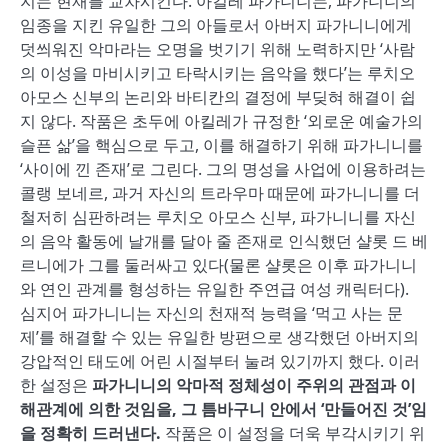
지는 현재를 교차시킨다. 아킬레 파가니니는, 파가니니의
임종을 지킨 유일한 그의 아들로서 아버지 파가니니에게
덧씌워진 악마라는 오명을 벗기기 위해 노력하지만 ‘사람
의 이성을 마비시키고 타락시키는 음악을 했다’는 루치오
아모스 신부의 논리와 바티칸의 결정에 부딪혀 해결이 쉽
지 않다. 작품은 초두에 아킬레가 규정한 ‘외로운 예술가의
슬픈 삶’을 핵심으로 두고, 이를 해결하기 위해 파가니니를
‘사이에 낀 존재’로 그린다. 그의 명성을 사업에 이용하려는
콜랭 보네르, 과거 자신의 트라우마 때문에 파가니니를 더
철저히 심판하려는 루치오 아모스 신부, 파가니니를 자신
의 음악 활동에 날개를 달아 줄 존재로 인식했던 샬롯 드 베
르니에가 그를 둘러싸고 있다(물론 샬롯은 이후 파가니니
와 연인 관계를 형성하는 유일한 주연급 여성 캐릭터다).
심지어 파가니니는 자신의 천재적 능력을 ‘먹고 사는 문
제’를 해결할 수 있는 유일한 방편으로 생각했던 아버지의
강압적인 태도에 어린 시절부터 눌려 있기까지 했다. 이러
한 설정은
파가니니의 악마적 정체성이 주위의 관점과 이
해관계에 의한 것임을, 그 틈바구니 안에서 ‘만들어진 것’임
을 정확히 드러낸다.
작품은 이 설정을 더욱 부각시키기 위