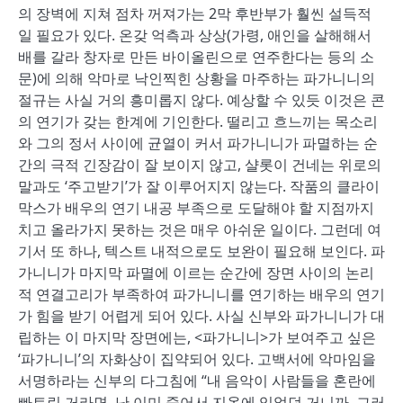
의 장벽에 지쳐 점차 꺼져가는 2막 후반부가 훨씬 설득적
일 필요가 있다. 온갖 억측과 상상(가령, 애인을 살해해서
배를 갈라 창자로 만든 바이올린으로 연주한다는 등의 소
문)에 의해 악마로 낙인찍힌 상황을 마주하는 파가니니의
절규는 사실 거의 흥미롭지 않다. 예상할 수 있듯 이것은 콘
의 연기가 갖는 한계에 기인한다. 떨리고 흐느끼는 목소리
와 그의 정서 사이에 균열이 커서 파가니니가 파멸하는 순
간의 극적 긴장감이 잘 보이지 않고, 샬롯이 건네는 위로의
말과도 ‘주고받기’가 잘 이루어지지 않는다. 작품의 클라이
막스가 배우의 연기 내공 부족으로 도달해야 할 지점까지
치고 올라가지 못하는 것은 매우 아쉬운 일이다. 그런데 여
기서 또 하나, 텍스트 내적으로도 보완이 필요해 보인다. 파
가니니가 마지막 파멸에 이르는 순간에 장면 사이의 논리
적 연결고리가 부족하여 파가니니를 연기하는 배우의 연기
가 힘을 받기 어렵게 되어 있다. 사실 신부와 파가니니가 대
립하는 이 마지막 장면에는, <파가니니>가 보여주고 싶은
‘파가니니’의 자화상이 집약되어 있다. 고백서에 악마임을
서명하라는 신부의 다그침에 “내 음악이 사람들을 혼란에
빠트린 거라면, 난 이미 죽어서 지옥에 있었던 거니까, 그러