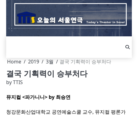
Skip
to
content
Home
2019
3월
결국 기획력이 승부처다
결국 기획력이 승부처다
by
TTIS
뮤지컬 <파가니니> by 최승연
청강문화산업대학교 공연예술스쿨 교수, 뮤지컬 평론가