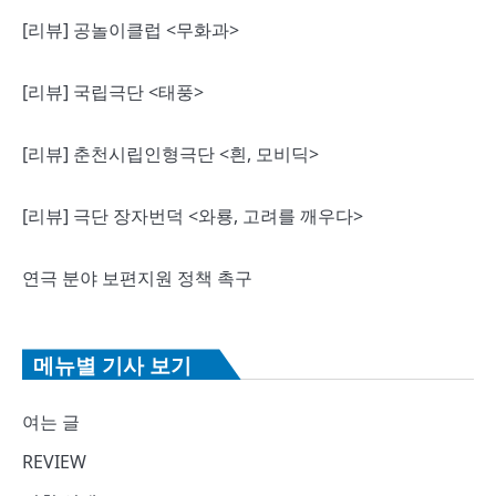
[리뷰] 공놀이클럽 <무화과>
[리뷰] 국립극단 <태풍>
[리뷰] 춘천시립인형극단 <흰, 모비딕>
[리뷰] 극단 장자번덕 <와룡, 고려를 깨우다>
연극 분야 보편지원 정책 촉구
메뉴별 기사 보기
여는 글
REVIEW