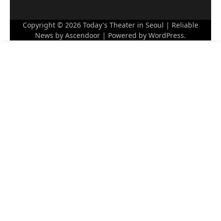
Copyright © 2026
Today's Theater in Seoul
| Reliable
News by
Ascendoor
| Powered by
WordPress
.