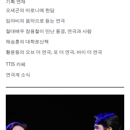
기획 연재
오세곤의 마로니에 한담
임야비의 음악으로 듣는 연극
절대배우 장용철이 만난 풍경, 연극과 사람
채승훈의 대학로산책
황윤동의 오브 더 연극, 포 더 연극, 바이 더 연극
TTIS 카페
연극계 소식