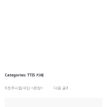
Categories:
TTIS 카페
글
전주시립극단 <완장>
다음 글
내
비