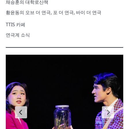
채승훈의 대학로산책
황윤동의 오브 더 연극, 포 더 연극, 바이 더 연극
TTIS 카페
연극계 소식