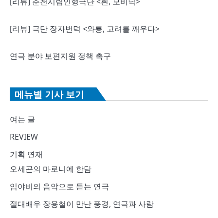
[리뷰] 춘천시립인형극단 <흰, 모비딕>
[리뷰] 극단 장자번덕 <와룡, 고려를 깨우다>
연극 분야 보편지원 정책 촉구
메뉴별 기사 보기
여는 글
REVIEW
기획 연재
오세곤의 마로니에 한담
임야비의 음악으로 듣는 연극
절대배우 장용철이 만난 풍경, 연극과 사람