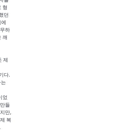
 형
도했던
몸에
허무하
 깨
듯 제
기다.
하는
이었
 만들
지만,
제 복
.