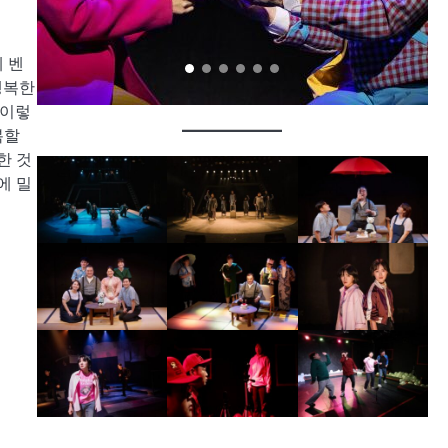
 벤
행복한
 이렇
복할
한 것
에 밀