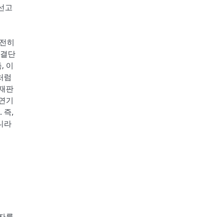
 선고
완전히
 결단
, 이
처럼
 재판
 연기
 즉,
니라
과자를