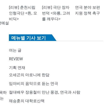
[리뷰] 춘천시립
[리뷰] 극단 장자
연극 분야 보편
인형극단 <흰, 모
번덕 <와룡, 고려
지원 정책 촉구
비딕>
를 깨우다>
박예설
메뉴별 기사 보기
여는 글
REVIEW
기획 연재
오세곤의 마로니에 한담
임야비의 음악으로 듣는 연극
절대배우 장용철이 만난 풍경, 연극과 사람
명목하
겠는
채승훈의 대학로산책