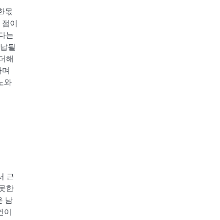
 한몫
 점이
았다는
용납될
 더해
다며
노와
서 근
 못한
은 남
연이