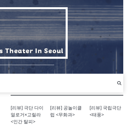
[리뷰] 극단 다이
[리뷰] 공놀이클
[리뷰] 국립극단
얼로거×고릴라
럽 <무화과>
<태풍>
<인간 탈피>