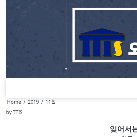
Skip
to
content
Home
2019
11월
by
TTIS
잊어서는