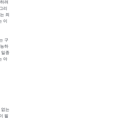
해하려
 그리
는 죄
는 이
는 구
가능하
 일종
는 아
 없는
이 필