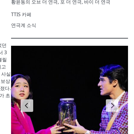
황윤동의 오브 더 연극, 포 더 연극, 바이 더 연극
TTIS 카페
연극계 소식
었던
 3
불릴
되고
 사실
 보상
졌다.
가 초