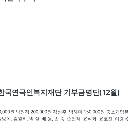
재)한국연극인복지재단 기부금명단(12월)
0,000원 박원경 200,000원 김성주, 박해미 150,000원 중소기업
 김방옥, 김원희, 박 실, 배 용, 손 숙, 손진책, 윤석화, 윤호진, 이경옥