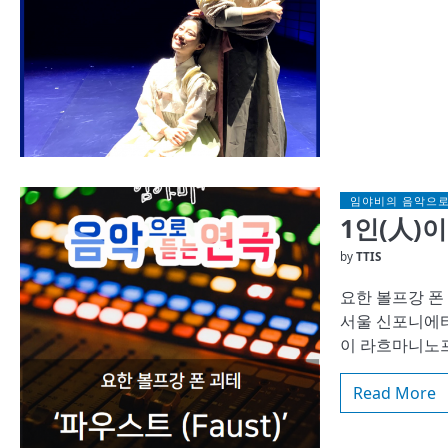
임야비의 음악으로
1인(人)이
by
TTIS
요한 볼프강 폰 괴
서울 신포니에타
이 라흐마니노프. 
Read More