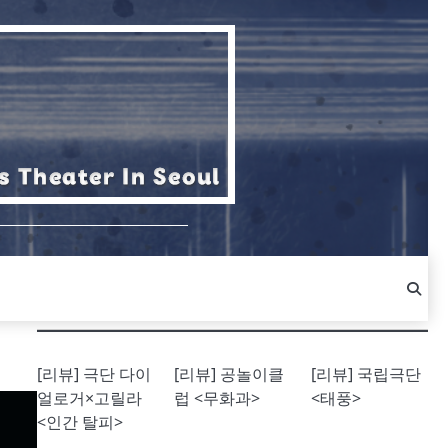
[리뷰] 극단 다이
[리뷰] 공놀이클
[리뷰] 국립극단
얼로거×고릴라
럽 <무화과>
<태풍>
<인간 탈피>