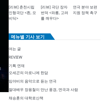
[리뷰] 춘천시립
[리뷰] 극단 장자
연극 분야 보편
인형극단 <흰, 모
번덕 <와룡, 고려
지원 정책 촉구
비딕>
를 깨우다>
메뉴별 기사 보기
여는 글
REVIEW
기획 연재
이
오세곤의 마로니에 한담
임야비의 음악으로 듣는 연극
절대배우 장용철이 만난 풍경, 연극과 사람
채승훈의 대학로산책