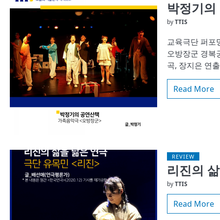
박정기의
by
TTIS
교육극단 퍼포밍
오방장군 경복궁
곡, 장지은 연
Read More
REVIEW
리진의 삶
by
TTIS
Read More