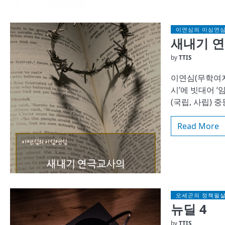
이연심의 이심연
새내기 연극
by
TTIS
이연심(무학여자
시’에 빗대어 ‘
(국립, 사립)
Read More
오세곤의 정책필
뉴딜 4
by
TTIS