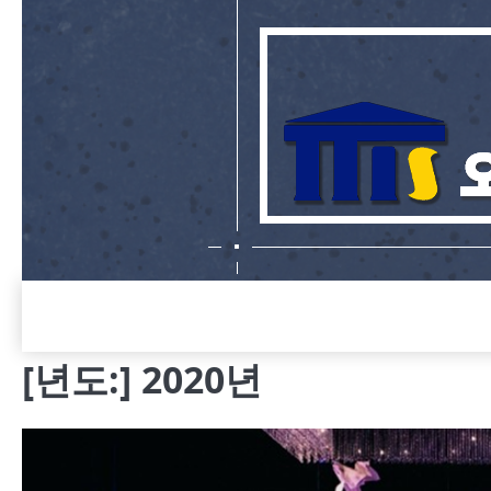
Skip
to
content
[년도:]
2020년