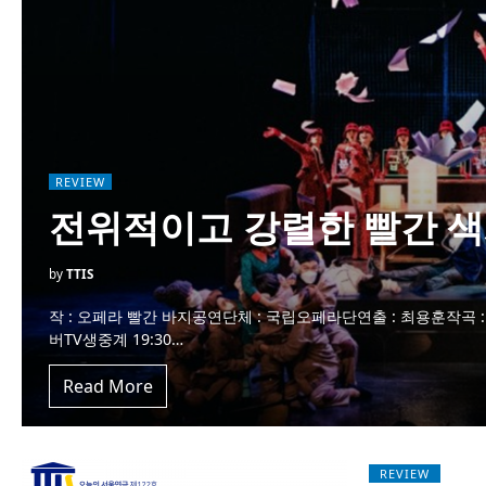
REVIEW
전위적이고 강렬한 빨간 
by
TTIS
작 : 오페라 빨간 바지공연단체 : 국립오페라단연출 : 최용훈작곡 : 나
버TV생중계 19:30…
Read More
REVIEW