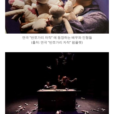
연극 “반쪼가리 자작” 에 등장하는 배우와 인형들
(출처: 연극 “반쪼가리 자작” 팜플렛)