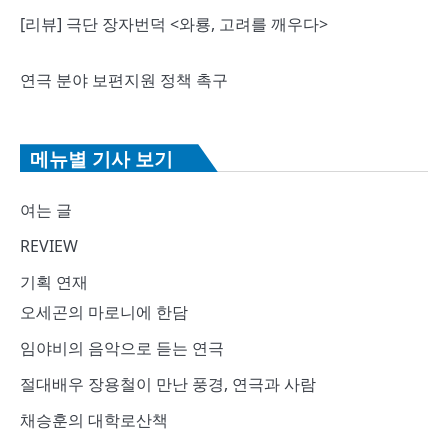
[리뷰] 극단 장자번덕 <와룡, 고려를 깨우다>
연극 분야 보편지원 정책 촉구
메뉴별 기사 보기
여는 글
REVIEW
기획 연재
오세곤의 마로니에 한담
임야비의 음악으로 듣는 연극
절대배우 장용철이 만난 풍경, 연극과 사람
채승훈의 대학로산책