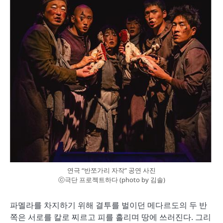
연극 “반쪼가리 자작” 공연 사진
ⓒ극단 프로젝트하다 (photo by 김솔)
파멜라를 차지하기 위해 결투를 벌이던 메다르도의 두 반
쪽은 서로를 칼로 찌르고 피를 흘리며 땅에 쓰러진다. 그리