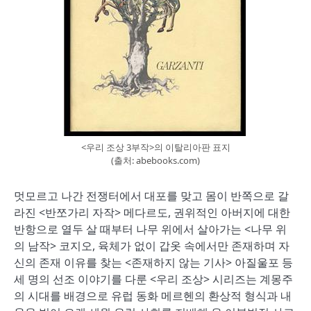
<우리 조상 3부작>의 이탈리아판 표지
(출처: abebooks.com)
멋모르고 나간 전쟁터에서 대포를 맞고 몸이 반쪽으로 갈
라진 <반쪼가리 자작> 메다르도, 권위적인 아버지에 대한
반항으로 열두 살 때부터 나무 위에서 살아가는 <나무 위
의 남작> 코지오, 육체가 없이 갑옷 속에서만 존재하며 자
신의 존재 이유를 찾는 <존재하지 않는 기사> 아질울포 등
세 명의 선조 이야기를 다룬 <우리 조상> 시리즈는 계몽주
의 시대를 배경으로 유럽 동화 메르헨의 환상적 형식과 내