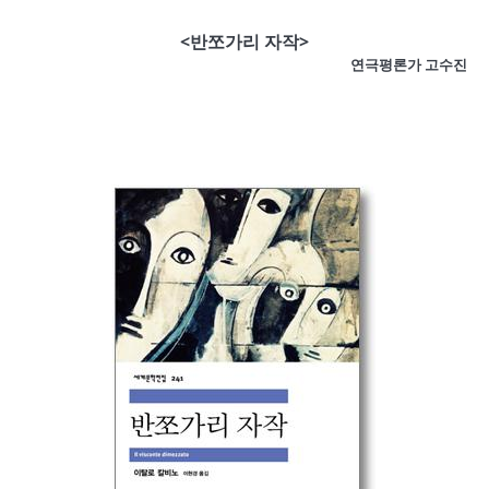
<반쪼가리 자작>
연극평론가 고수진