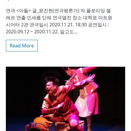
연극 <아들> 글_윤진현(연극평론가) 작 플로리앙 젤
레르 연출 민새롬 단체 연극열전 장소 대학로 아트원
시어터 2관 관극일시 2020.11.21. 18:30 공연일시 :
2020.09.12 ~ 2020.11.22. 알고도…
Read More