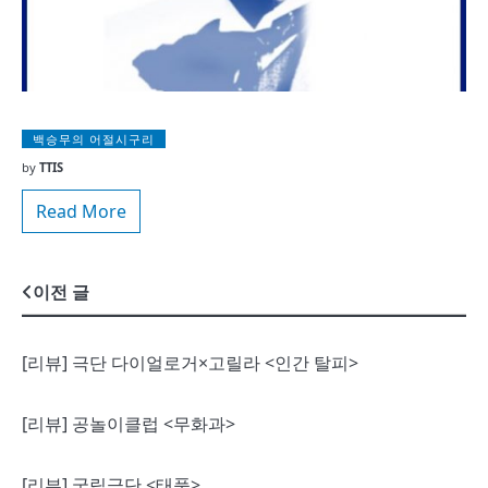
백승무의 어절시구리
by
TTIS
Read More
글
이전 글
내
[리뷰] 극단 다이얼로거×고릴라 <인간 탈피>
비
게
[리뷰] 공놀이클럽 <무화과>
이
[리뷰] 국립극단 <태풍>