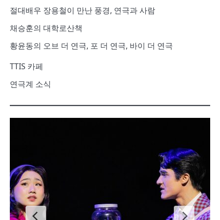
절대배우 장용철이 만난 풍경, 연극과 사람
채승훈의 대학로산책
황윤동의 오브 더 연극, 포 더 연극, 바이 더 연극
TTIS 카페
연극계 소식