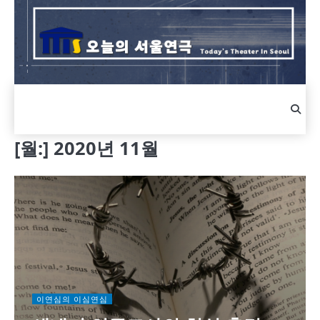
Skip
to
content
[월:]
2020년 11월
이연심의 이심연심