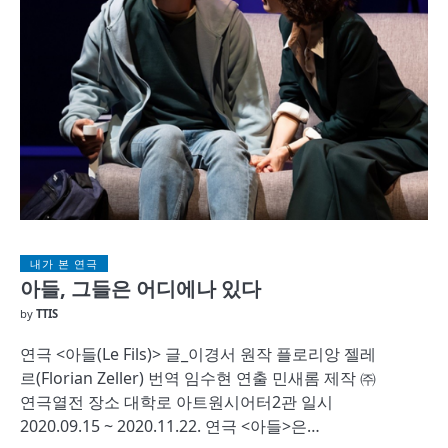
내가 본 연극
아들, 그들은 어디에나 있다
by
TTIS
연극 <아들(Le Fils)> 글_이경서 원작 플로리앙 젤레
르(Florian Zeller) 번역 임수현 연출 민새롬 제작 ㈜
연극열전 장소 대학로 아트원시어터2관 일시
2020.09.15 ~ 2020.11.22. 연극 <아들>은…