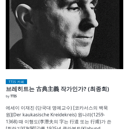
TTIS 카페
브레히트는 古典主義 작가인가? (최종회)
by
TTIS
에세이 이재진 (단국대 명예교수) [코카서스의 백묵
원](Der kaukasische Kreidekreis) 원나라(1259-
1368) 때 이행도(李潛夫의 字는 行道 또는 行甫)가 쓴
[회란기]([灰闌記)를 1925년 클라분트(Klabund.