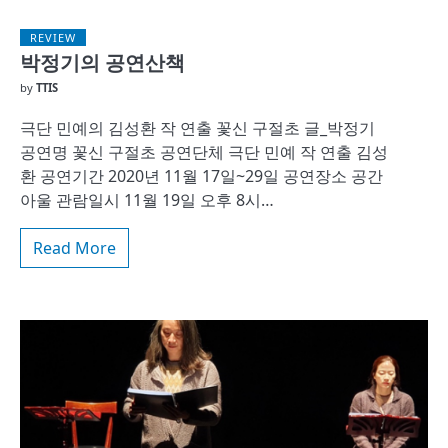
REVIEW
박정기의 공연산책
by
TTIS
극단 민예의 김성환 작 연출 꽃신 구절초 글_박정기
공연명 꽃신 구절초 공연단체 극단 민예 작 연출 김성
환 공연기간 2020년 11월 17일~29일 공연장소 공간
아울 관람일시 11월 19일 오후 8시…
Read More