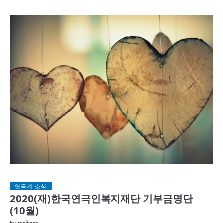
연극계 소식
2020(재)한국연극인복지재단 기부금명단
(10월)
by
writers