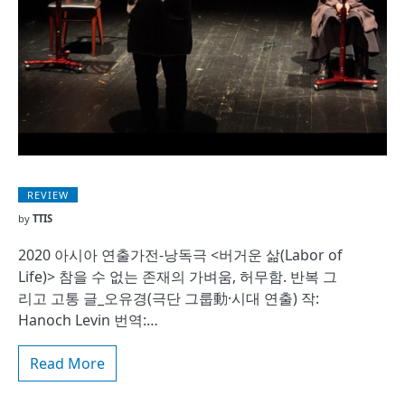
REVIEW
by
TTIS
2020 아시아 연출가전-낭독극 <버거운 삶(Labor of
Life)> 참을 수 없는 존재의 가벼움, 허무함. 반복 그
리고 고통 글_오유경(극단 그룹動·시대 연출) 작:
Hanoch Levin 번역:…
Read More