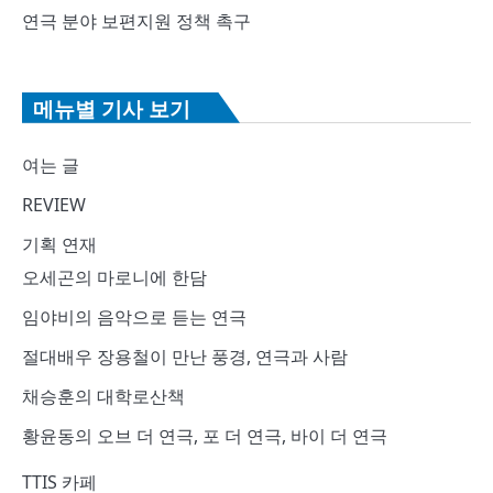
연극 분야 보편지원 정책 촉구
메뉴별 기사 보기
여는 글
REVIEW
기획 연재
오세곤의 마로니에 한담
임야비의 음악으로 듣는 연극
절대배우 장용철이 만난 풍경, 연극과 사람
채승훈의 대학로산책
황윤동의 오브 더 연극, 포 더 연극, 바이 더 연극
TTIS 카페