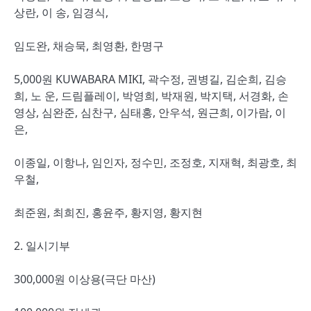
상란, 이 송, 임경식,
임도완, 채승묵, 최영환, 한명구
5,000원 KUWABARA MIKI, 곽수정, 권병길, 김순희, 김승
희, 노 운, 드림플레이, 박영희, 박재원, 박지택, 서경화, 손
영상, 심완준, 심찬구, 심태홍, 안우석, 원근희, 이가람, 이
은,
이종일, 이항나, 임인자, 정수민, 조정호, 지재혁, 최광호, 최
우철,
최준원, 최희진, 홍윤주, 황지영, 황지현
2. 일시기부
300,000원 이상용(극단 마산)