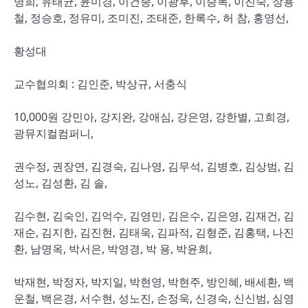
명희, 유태균, 윤미경, 이건종, 이광후, 이승목, 이진숙, 장용
철, 정승호, 정유미, 조미진, 조태준, 한록수, 허 참, 홍영선,
황성대
교수협의회 : 김인준, 박상규, 서충식
10,000원 강민아, 강지완, 강애심, 강은영, 강한별, 고희경,
광뮤지컬컴퍼니,
권수정, 권장연, 김경숙, 김나영, 김무석, 김병호, 김상범, 김
성노, 김성환, 김 솔,
김수현, 김숙인, 김억수, 김영민, 김은수, 김은영, 김재건, 김
재순, 김지한, 김진현, 김태욱, 김파적, 김형준, 김홍택, 나진
환, 남명옥, 박서은, 박영경, 박 용, 박윤희,
박재현, 박정자, 박지일, 박현영, 박현주, 방인혜, 배세환, 백
운철, 백은경, 서수현, 성노진, 손정욱, 신경숙, 신신범, 심영