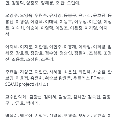
민, 양동탁, 양정모, 양해룡, 오 균, 오민애,
오영수, 오영숙, 우현주, 유지영, 윤봉구, 윤태식, 윤호원, 윤
홍선, 이경성, 이경택, 이대택, 이동호, 이두성, 이문상, 이상
은, 이숙희, 이승아, 이영택, 이원조, 이은정, 이지명, 이지
석,
이지혜, 이지훈, 이한결, 이현주, 이홍재, 이화정, 이희영, 임
세준, 장호원, 정광호, 정수영, 정승연, 정필이, 조성용, 조영
선, 조윤호, 조정원, 조주경,
주요철, 지성근, 지현준, 차혜영, 최은선, 최인혜, 하승철, 한
보경, 허윤정, 홍윤희, 황순보 황윤동, 후플러스 PDAce,
SEAMI project(김세일)
교수협의회 : 김광선, 김미혜, 김상교, 김석만, 김숙현, 김종
구, 남긍호, 박미리,
박상순, 백은아, 손정우, 신영섭, 오경숙, 오세곤, 유효숙, 이