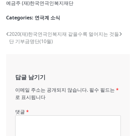
예금주 (재)한국연극인복지재단
Categories:
연극계 소식
글
2020(재)한국연극인복지재
같을수록 멀어지는 것들
단 기부금명단(10월)
내
비
게
답글 남기기
이
션
이메일 주소는 공개되지 않습니다.
필수 필드는
*
로 표시됩니다
댓글
*