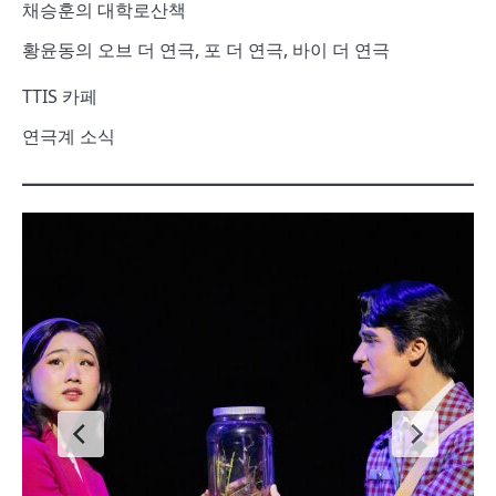
채승훈의 대학로산책
황윤동의 오브 더 연극, 포 더 연극, 바이 더 연극
TTIS 카페
연극계 소식