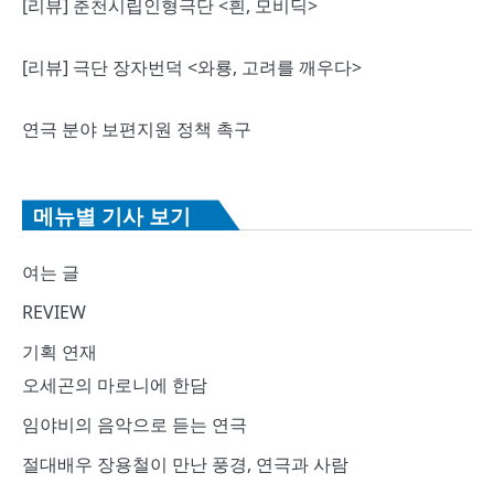
[리뷰] 춘천시립인형극단 <흰, 모비딕>
[리뷰] 극단 장자번덕 <와룡, 고려를 깨우다>
연극 분야 보편지원 정책 촉구
메뉴별 기사 보기
여는 글
REVIEW
기획 연재
오세곤의 마로니에 한담
임야비의 음악으로 듣는 연극
절대배우 장용철이 만난 풍경, 연극과 사람