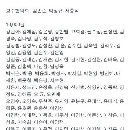
교수협의회 : 김인준, 박상규, 서충식
10,000원
강민아, 강애심, 강은영, 강한별, 고희경, 권수정, 권장연, 김
경숙, 김나영, 김무석, 김병호
김상범, 김성노, 김성환, 김 솔, 김수현, 김숙인, 김억수, 김
영민, 김용원, 김은수, 김은영
김일동, 김재건, 김재순, 김지한, 김지현, 김진현, 김태욱, 김
형준, 김홍택, 나진환, 남명옥
박서은, 박 용, 박윤희, 박정자, 박지일, 박현영, 방인혜, 배
세환, 백운철, 백은경, 서수현
서은지, 성노진, 손정욱, 신경숙, 신신범, 심영민, 양동탁, 양
정모, 양해룡, 오 균, 오민애
오영수, 오영숙, 우현주, 유지영, 윤봉구, 윤태석, 윤태식, 윤
혜준, 윤호원, 윤홍선, 이경성
이경택, 이대택, 이동호, 이두성, 이명행, 이문상, 이상은, 이
성호, 이숙희, 이승아, 이영택
이용도, 이원조, 이은정, 이지명, 이지석, 이지혜, 이지훈, 이