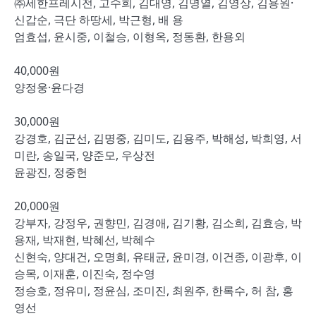
㈜세한프레시전, 고수희, 김대영, 김명열, 김영상, 김용원·
신갑순, 극단 하땅세, 박근형, 배 용
엄효섭, 윤시중, 이철승, 이형옥, 정동환, 한용외
40,000원
양정웅·윤다경
30,000원
강경호, 김군선, 김명중, 김미도, 김용주, 박해성, 박희영, 서
미란, 송일국, 양준모, 우상전
윤광진, 정중헌
20,000원
강부자, 강정우, 권향민, 김경애, 김기황, 김소희, 김효승, 박
용재, 박재현, 박혜선, 박혜수
신현숙, 양대건, 오명희, 유태균, 윤미경, 이건종, 이광후, 이
승목, 이재훈, 이진숙, 정수영
정승호, 정유미, 정윤심, 조미진, 최원주, 한록수, 허 참, 홍
영선