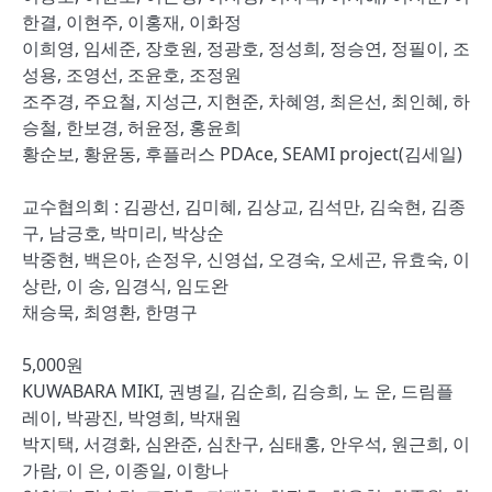
한결, 이현주, 이홍재, 이화정
이희영, 임세준, 장호원, 정광호, 정성희, 정승연, 정필이, 조
성용, 조영선, 조윤호, 조정원
조주경, 주요철, 지성근, 지현준, 차혜영, 최은선, 최인혜, 하
승철, 한보경, 허윤정, 홍윤희
황순보, 황윤동, 후플러스 PDAce, SEAMI project(김세일)
교수협의회 : 김광선, 김미혜, 김상교, 김석만, 김숙현, 김종
구, 남긍호, 박미리, 박상순
박중현, 백은아, 손정우, 신영섭, 오경숙, 오세곤, 유효숙, 이
상란, 이 송, 임경식, 임도완
채승묵, 최영환, 한명구
5,000원
KUWABARA MIKI, 권병길, 김순희, 김승희, 노 운, 드림플
레이, 박광진, 박영희, 박재원
박지택, 서경화, 심완준, 심찬구, 심태홍, 안우석, 원근희, 이
가람, 이 은, 이종일, 이항나