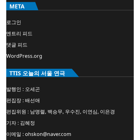
META
로그인
엔트리 피드
댓글 피드
WordPress.org
TTIS 오늘의 서울 연극
발행인 : 오세곤
편집장 : 배선애
편집위원 : 남명렬, 백승무, 우수진, 이연심, 이은경
기자 : 김혜정
이메일 : ohskon@naver.com