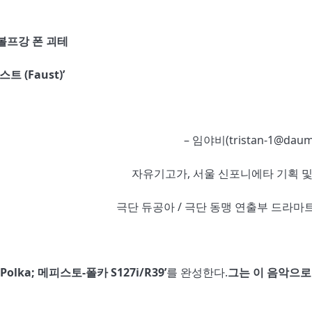
볼프강 폰 괴테
스트 (Faust)’
– 임야비(tristan-1@daum
자유기고가, 서울 신포니에타 기획 및
극단 듀공아 / 극단 동맹 연출부 드라마
-Polka; 메피스토-폴카 S127i/R39’
를 완성한다.
그는 이 음악으로