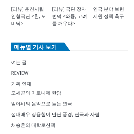
[리뷰] 춘천시립
[리뷰] 극단 장자
연극 분야 보편
인형극단 <흰, 모
번덕 <와룡, 고려
지원 정책 촉구
비딕>
를 깨우다>
메뉴별 기사 보기
여는 글
REVIEW
기획 연재
오세곤의 마로니에 한담
임야비의 음악으로 듣는 연극
절대배우 장용철이 만난 풍경, 연극과 사람
채승훈의 대학로산책