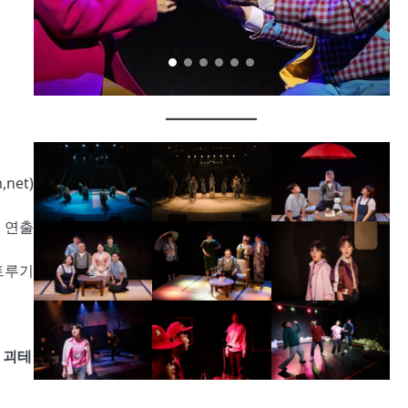
,net)
 연출
트루기
 괴테