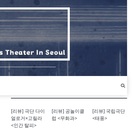
[리뷰] 극단 다이
[리뷰] 공놀이클
[리뷰] 국립극단
얼로거×고릴라
럽 <무화과>
<태풍>
<인간 탈피>