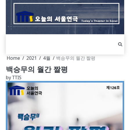
Skip
to
content
Home
2021
4월
백승무의 월간 짤평
백승무의 월간 짤평
by
TTIS