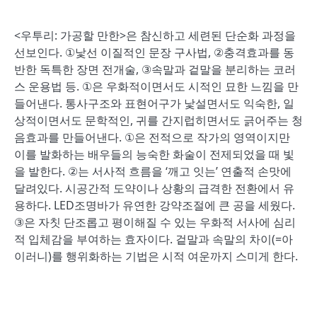
<우투리: 가공할 만한>은 참신하고 세련된 단순화 과정을
선보인다. ①낯선 이질적인 문장 구사법, ②충격효과를 동
반한 독특한 장면 전개술, ③속말과 겉말을 분리하는 코러
스 운용법 등. ①은 우화적이면서도 시적인 묘한 느낌을 만
들어낸다. 통사구조와 표현어구가 낯설면서도 익숙한, 일
상적이면서도 문학적인, 귀를 간지럽히면서도 긁어주는 청
음효과를 만들어낸다. ①은 전적으로 작가의 영역이지만
이를 발화하는 배우들의 능숙한 화술이 전제되었을 때 빛
을 발한다. ②는 서사적 흐름을 ‘깨고 잇는’ 연출적 손맛에
달려있다. 시공간적 도약이나 상황의 급격한 전환에서 유
용하다. LED조명바가 유연한 강약조절에 큰 공을 세웠다.
③은 자칫 단조롭고 평이해질 수 있는 우화적 서사에 심리
적 입체감을 부여하는 효자이다. 겉말과 속말의 차이(=아
이러니)를 행위화하는 기법은 시적 여운까지 스미게 한다.