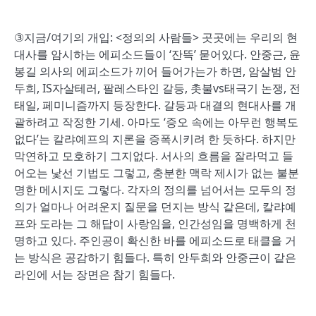
③지금/여기의 개입: <정의의 사람들> 곳곳에는 우리의 현
대사를 암시하는 에피소드들이 ‘잔뜩’ 묻어있다. 안중근, 윤
봉길 의사의 에피소드가 끼어 들어가는가 하면, 암살범 안
두희, IS자살테러, 팔레스타인 갈등, 촛불vs태극기 논쟁, 전
태일, 페미니즘까지 등장한다. 갈등과 대결의 현대사를 개
괄하려고 작정한 기세. 아마도 ‘증오 속에는 아무런 행복도
없다’는 칼랴예프의 지론을 증폭시키려 한 듯하다. 하지만
막연하고 모호하기 그지없다. 서사의 흐름을 잘라먹고 들
어오는 낯선 기법도 그렇고, 충분한 맥락 제시가 없는 불분
명한 메시지도 그렇다. 각자의 정의를 넘어서는 모두의 정
의가 얼마나 어려운지 질문을 던지는 방식 같은데, 칼랴예
프와 도라는 그 해답이 사랑임을, 인간성임을 명백하게 천
명하고 있다. 주인공이 확신한 바를 에피소드로 태클을 거
는 방식은 공감하기 힘들다. 특히 안두희와 안중근이 같은
라인에 서는 장면은 참기 힘들다.