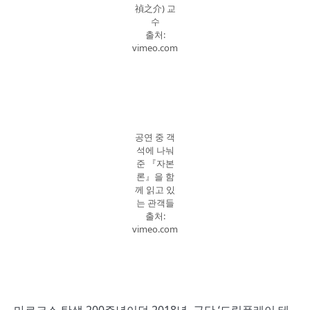
禎之介) 교
수
출처:
vimeo.com
공연 중 객
석에 나눠
준 『자본
론』을 함
께 읽고 있
는 관객들
출처:
vimeo.com
마르크스 탄생 200주년이던 2018년, 극단 ‘드림플레이 테