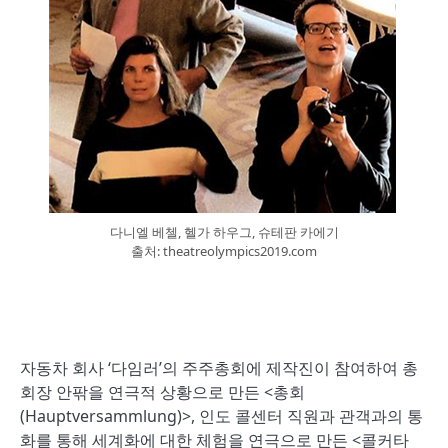
다니엘 베첼, 헬가 하우그, 슈테판 카에기
출처: theatreolympics2019.com
자동차 회사 ‘다임러’의 주주총회에 제작진이 참여하여 총
회장 안팎을 연극적 상황으로 만든 <총회
(Hauptversammlung)>, 인도 콜센터 직원과 관객과의 통
화를 통해 세계화에 대한 체험을 연극으로 만든 <콜커타