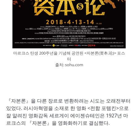
마르크스 탄생 200주년을 기념해 공연된 <자본론(资本.论)> 포스
터
출처: sohu.com
『자본론』을 다른 장르로 변환하려는 시도는 오래전부터
있었다. 러시아혁명을 소재로 한 영화 <전함 포템킨>으로
잘 알려진 영화감독 세르게이 에이젠슈테인은 1927년 마
르크스의 『자본론』을 영화화하기로 결심했다.