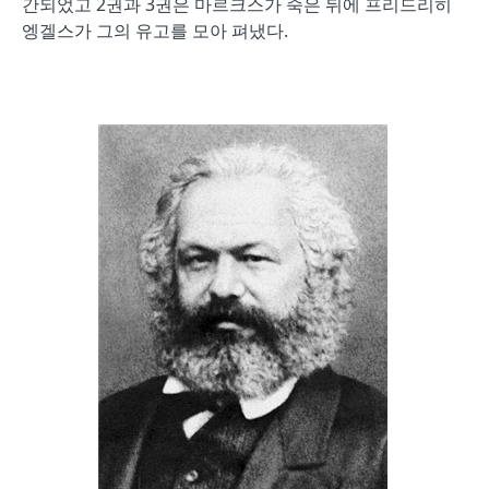
간되었고 2권과 3권은 마르크스가 죽은 뒤에 프리드리히
엥겔스가 그의 유고를 모아 펴냈다.