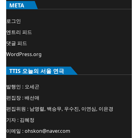
META
로그인
엔트리 피드
댓글 피드
WordPress.org
TTIS 오늘의 서울 연극
발행인 : 오세곤
편집장 : 배선애
편집위원 : 남명렬, 백승무, 우수진, 이연심, 이은경
기자 : 김혜정
이메일 : ohskon@naver.com