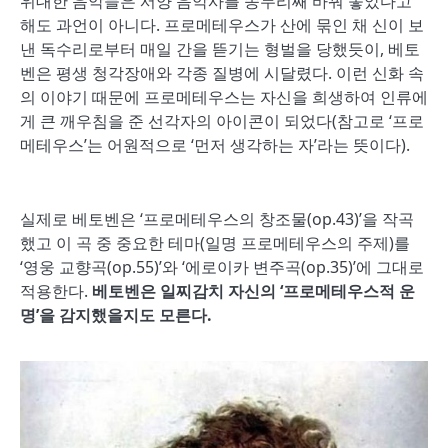
위대한 음악들은 서양 음악사를 송두리째 바꿔 놓았다고
해도 과언이 아니다. 프로메테우스가 산에 묶인 채 신이 보
낸 독수리로부터 매일 간을 뜯기는 형벌을 당했듯이, 베토
벤은 평생 청각장애와 각종 질병에 시달렸다. 이런 신화 속
의 이야기 때문에 프로메테우스는 자신을 희생하여 인류에
게 큰 깨우침을 준 선각자의 아이콘이 되었다(참고로 ‘프로
메테우스’는 어원적으로 ‘먼저 생각하는 자’라는 뜻이다).
실제로 베토벤은 ‘프로메테우스의 창조물(op.43)’을 작곡
했고 이 곡 중 중요한 테마(일명 프로메테우스의 주제)를
‘영웅 교향곡(op.55)’와 ‘에로이카 변주곡(op.35)’에 그대로
적용한다.
베토벤은 일찌감치 자신의
‘
프로메테우스적 운
명
’
을 감지했을지도 모른다
.