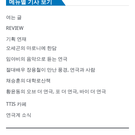
메뉴별 기사 보기
여는 글
REVIEW
기획 연재
오세곤의 마로니에 한담
임야비의 음악으로 듣는 연극
절대배우 장용철이 만난 풍경, 연극과 사람
채승훈의 대학로산책
황윤동의 오브 더 연극, 포 더 연극, 바이 더 연극
TTIS 카페
연극계 소식