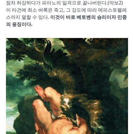
점차 하강하다가 피아노의 일격으로 끝나버린다.(악보2)
이 타건에 최소 벼룩은 죽고, 그 강도에 따라 메피스토펠레
스까지 멸할 수 있다.
이것이 바로 베토벤의 승리이자 민중
의 응징이다
.