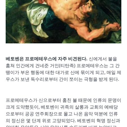
베토벤은 프로메테우스에 자주 비견된다
.
신에게서 불을
훔쳐 인간에게 건네준 거인(티탄족) 프로메테우스는 그 간
땡이가 부은 행동에 대한 대가로 산에 묶이게 되고, 매일 제
우스가 보낸 독수리로부터 간이 쪼이는 극형을 받게 된다.
프로메테우스가 신으로부터 훔친 불 때문에 인류의 문명이
크게 도약했듯이, 베토벤이 귀족의 살롱과 교회의 예배당
으로부터 공공 연주회장으로 몰고 나온 음악 덕분에 인류
의 정신은 몇 단계 위로 고양되었다. 베토벤의 혁명 정신과