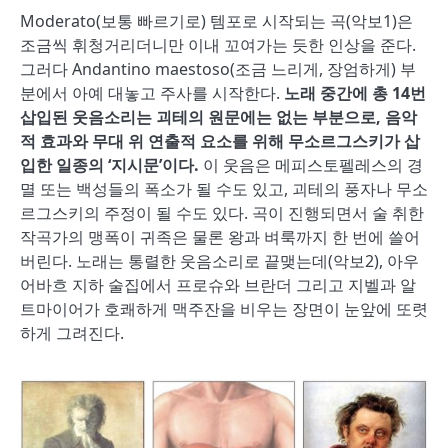
Moderato(보통 빠르기로) 템포로 시작되는 곡(악보1)은
조금씩 휘청거리더니만 이내 꼬여가는 듯한 인상을 준다.
그러다 Andantino maestoso(조금 느리게, 장엄하게) 부
분에서 아예 대놓고 주사를 시작한다.
노래 중간에 총
14
번
삽입된 웃음소리는 괴테의 원문에는 없는 부분으로
,
음악
적 효과와 무대 위 연출적 요소를 위해 무소르그스키가 삽
입한 일종의
‘
지시문
’
이다
.
이 웃음은 메피스토펠레스의 경
멸 또는 백성들의 폭소가 될 수도 있고, 괴테의 풍자나 무소
르그스키의 주정이 될 수도 있다. 곡이 진행되면서 술 취한
작곡가의 맹폭이 귀족은 물론 왕과 벼룩까지 한 번에 쓸어
버린다. 노래는 통렬한 웃음소리로 끝맺는데(악보2), 아우
어바흐 지하 술집에서 프로슈와 브란더 그리고 지벨과 알
트마이어가 호쾌하게 맥주잔을 비우는 장면이 눈앞에 또렷
하게 그려진다.