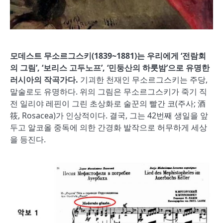
모데스트 무소르그스키
(1839~1881)
는 우리에게
‘
전람회
의 그림
’, ‘
보리스 고두노프
’, ‘
민둥산의 하룻밤
’
으로 유명한
러시아의 작곡가다
.
기괴한 천재인 무소르그스키는 주당,
말술로도 유명하다. 위의 그림은 무소르그스키가 죽기 직
전 일리야 레핀이 그린 초상화로 술꾼의 빨간 코(주사; 酒
筱, Rosacea)가 인상적이다. 결국, 그는 42번째 생일을 앞
두고 알코올 중독에 의한 간경화 발작으로 허무하게 세상
을 등진다.