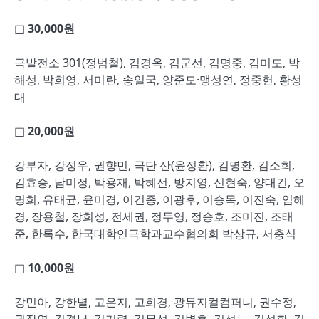
□ 30,000
원
극발전소 301(정범철), 김경옥, 김군선, 김명중, 김미도, 박
해성, 박희영, 서미란, 송일국, 양준모·맹성연, 정중헌, 황성
대
□ 20,000
원
강부자, 강정우, 권향민, 극단 산(윤정환), 김명환, 김소희,
김효승, 남미정, 박용재, 박혜선, 방지영, 신현숙, 양대건, 오
명희, 유태균, 윤미경, 이건종, 이광후, 이승목, 이진숙, 임혜
경, 장용철, 장희성, 전세권, 정두영, 정승호, 조미진, 조태
준, 한록수, 한국대학연극학과교수협의회 박상규, 서충식
□ 10,000
원
강민아, 강한별, 고은지, 고희경, 광뮤지컬컴퍼니, 권수정,