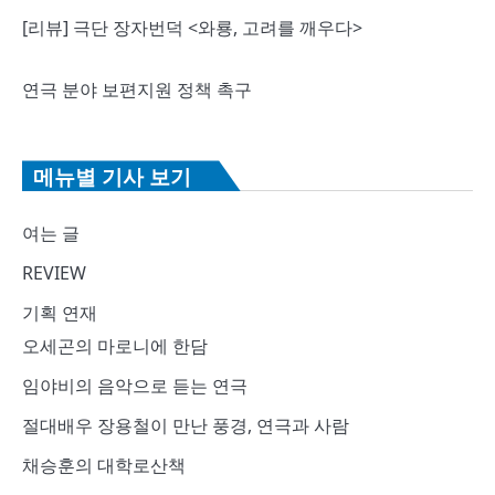
[리뷰] 극단 장자번덕 <와룡, 고려를 깨우다>
연극 분야 보편지원 정책 촉구
메뉴별 기사 보기
여는 글
REVIEW
기획 연재
오세곤의 마로니에 한담
임야비의 음악으로 듣는 연극
절대배우 장용철이 만난 풍경, 연극과 사람
채승훈의 대학로산책