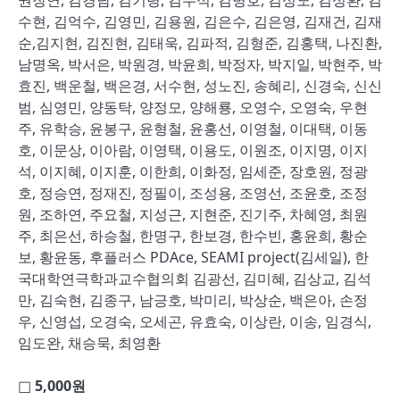
권장연, 김경남, 김기령, 김무석, 김병호, 김성노, 김성환, 김
수현, 김억수, 김영민, 김용원, 김은수, 김은영, 김재건, 김재
순,김지현, 김진현, 김태욱, 김파적, 김형준, 김홍택, 나진환,
남명옥, 박서은, 박원경, 박윤희, 박정자, 박지일, 박현주, 박
효진, 백운철, 백은경, 서수현, 성노진, 송혜리, 신경숙, 신신
범, 심영민, 양동탁, 양정모, 양해룡, 오영수, 오영숙, 우현
주, 유학승, 윤봉구, 윤형철, 윤홍선, 이영철, 이대택, 이동
호, 이문상, 이아람, 이영택, 이용도, 이원조, 이지명, 이지
석, 이지혜, 이지훈, 이한희, 이화정, 임세준, 장호원, 정광
호, 정승연, 정재진, 정필이, 조성용, 조영선, 조윤호, 조정
원, 조하연, 주요철, 지성근, 지현준, 진기주, 차혜영, 최원
주, 최은선, 하승철, 한명구, 한보경, 한수빈, 홍윤희, 황순
보, 황윤동, 후플러스 PDAce, SEAMI project(김세일), 한
국대학연극학과교수협의회 김광선, 김미혜, 김상교, 김석
만, 김숙현, 김종구, 남긍호, 박미리, 박상순, 백은아, 손정
우, 신영섭, 오경숙, 오세곤, 유효숙, 이상란, 이송, 임경식,
임도완, 채승묵, 최영환
□ 5,000
원