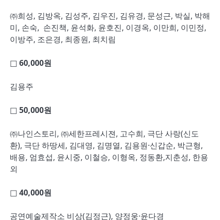
㈜희성, 김방옥, 김성주, 김우진, 김유경, 문성근, 박실, 박해
미, 손숙, 손진책, 윤석화, 윤호진, 이경옥, 이만희, 이민정,
이방주, 조은경, 최종원, 최치림
□
60,000
원
김용주
□ 50,000
원
㈜나인스토리, ㈜세한프레시젼, 고수희, 극단 사랑(신도
환), 극단 하땅세, 김대영, 김명열, 김용원·신갑순, 박근형,
배용, 엄효섭, 윤시중, 이철승, 이형옥, 정동환,지춘성, 한용
외
□ 40,000
원
공연예술제작소 비상(김정근), 양정웅·윤다경