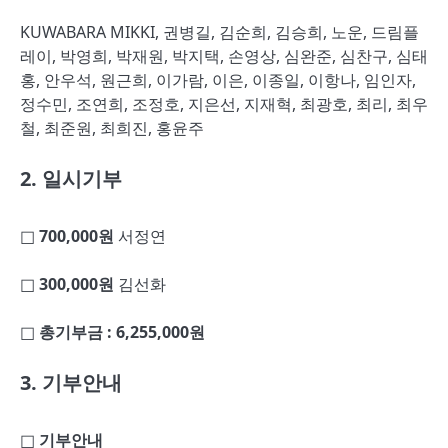
KUWABARA MIKKI, 권병길, 김순희, 김승희, 노운, 드림플
레이, 박영희, 박재원, 박지택, 손영상, 심완준, 심찬구, 심태
홍, 안우석, 원근희, 이가람, 이은, 이종일, 이항나, 임인자,
정수민, 조연희, 조정호, 지은선, 지재혁, 최광호, 최리, 최우
철, 최준원, 최희진, 홍윤주
2. 일시기부
□ 700,000원
서정연
□ 300,000원
김선화
□ 총기부금 : 6,255,000원
3.
기부안내
□
기부안내