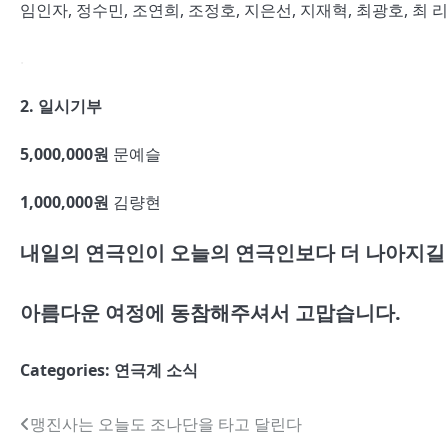
임인자, 정수민, 조연희, 조정호, 지은선, 지재혁, 최광호, 최 리
.
2. 일시기부
5,000,000
원
문예슬
1,000,000
원
김량현
내일의 연극인이 오늘의 연극인보다 더 나아지길
아름다운 여정에 동참해주셔서 고맙습니다
.
Categories:
연극계 소식
글
맹진사는 오늘도 조나단을 타고 달린다