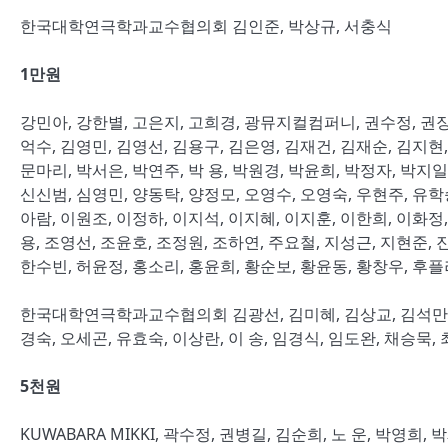
한국대학연극학과교수협의회 김인준, 박상규, 서충식
1
만원
강민아, 강한별, 고은지, 고희경, 광뮤지컬컴퍼니, 권수정, 권장연
억수, 김영민, 김영선, 김용구, 김은영, 김재건, 김재순, 김지현
문마리, 박서은, 박연주, 박 용, 박원경, 박윤희, 박정자, 박지일
신신범, 심영민, 양동탁, 양정모, 오영수, 오영숙, 우현주, 유학승
아람, 이원조, 이정하, 이지석, 이지혜, 이지훈, 이한희, 이화정,
용, 조영선, 조윤호, 조정원, 조하연, 주요철, 지성근, 지현준,
한수빈, 허윤정, 홍소리, 홍윤희, 황순보, 황윤동, 황창우, 후플러스 P
한국대학연극학과교수협의회 김광선, 김미혜, 김상교, 김석만, 김
경숙, 오세곤, 유효숙, 이상란, 이 송, 임경식, 임도완, 채승묵,
5
천원
KUWABARA MIKKI, 곽수정, 권병길, 김순희, 노 운, 박영희