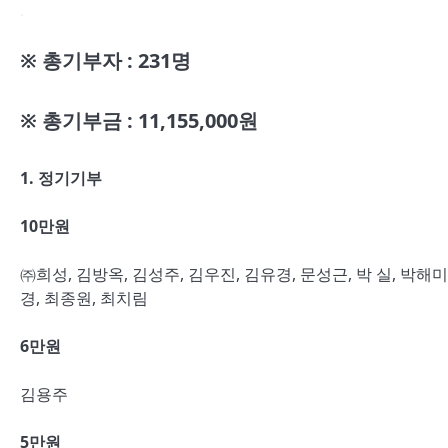
.
※ 총기부자 : 231명
※ 총기부금 : 11,155,000원
1.
정기기부
10
만원
㈜희성, 김방옥, 김성주, 김우진, 김유경, 문성근, 박 실, 박해미
경, 최종원, 최치림
6
만원
김용주
5
만원