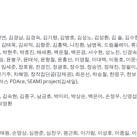
, 김경남, 김경숙, 김기령, 김병호, 김성노, 김성환, 김 솔, 김수현
, 김태욱, 김파적, 김형준, 김홍택, 나진환, 남명옥, 드림플레이, 류
, 박현주, 박효진, 배세환, 백운철, 백은경, 서수현, 성노진, 신경숙
, 윤봉구, 윤태석, 윤형철, 윤홍선, 이영철, 이대택, 이동호, 이문
 임세준, 장호원, 전경인, 정광호, 정수영, 정승연, 정재진, 정필이
 진기주, 차혜영, 창작집단곰(강제권), 최은선, 하승철, 한명구, 한보
DAce, SEAMI project(김세일),
숙현, 김종구, 남긍호, 박미리, 박상순, 백은아, 손정우, 신영섭,
 최영환
, 박재원, 손영상, 심완준, 심찬구, 원근희, 이가람, 이성호, 이종일, 