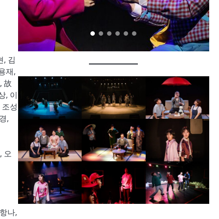
, 김
용재,
, 故
상, 이
, 조성
경,
 오
이항나,