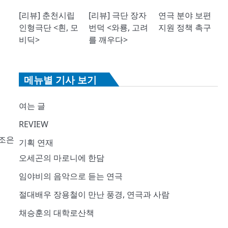
[리뷰] 춘천시립
[리뷰] 극단 장자
연극 분야 보편
인형극단 <흰, 모
번덕 <와룡, 고려
지원 정책 촉구
비딕>
를 깨우다>
메뉴별 기사 보기
여는 글
REVIEW
 조은
기획 연재
오세곤의 마로니에 한담
임야비의 음악으로 듣는 연극
절대배우 장용철이 만난 풍경, 연극과 사람
채승훈의 대학로산책