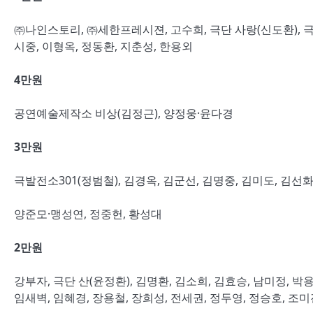
㈜나인스토리, ㈜세한프레시젼, 고수희, 극단 사랑(신도환), 극단
시중, 이형옥, 정동환, 지춘성, 한용외
4
만원
공연예술제작소 비상(김정근), 양정웅·윤다경
3
만원
극발전소301(정범철), 김경옥, 김군선, 김명중, 김미도, 김선화
양준모·맹성연, 정중헌, 황성대
2
만원
강부자, 극단 산(윤정환), 김명환, 김소희, 김효승, 남미정, 박용
임새벽, 임혜경, 장용철, 장희성, 전세권, 정두영, 정승호, 조미