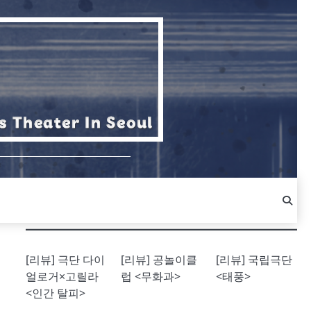
[리뷰] 극단 다이
[리뷰] 공놀이클
[리뷰] 국립극단
얼로거×고릴라
럽 <무화과>
<태풍>
<인간 탈피>