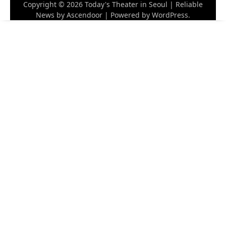
Copyright © 2026
Today's Theater in Seoul
| Reliable
News by
Ascendoor
| Powered by
WordPress
.