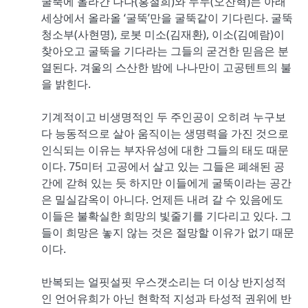
굴뚝에 올라간 나나(홍철희)와 누누(오찬혁)는 아래
세상에서 올라올 ‘굴뚝’만을 굴뚝같이 기다린다. 굴뚝
청소부(사현명), 로봇 미소(김재환), 이소(김예람)이
찾아오고 굴뚝을 기다라는 그들의 굳건한 믿음은 분
열된다. 겨울의 스산한 밤에 나나만이 고공텐트의 불
을 밝힌다.
기계적이고 비생명적인 두 주인공이 오히려 누구보
다 능동적으로 살아 움직이는 생명력을 가진 것으로
인식되는 이유는 부자유성에 대한 그들의 태도 때문
이다. 75미터 고공에서 살고 있는 그들은 폐쇄된 공
간에 갇혀 있는 듯 하지만 이들에게 굴뚝이라는 공간
은 밀실감옥이 아니다. 언제든 내려 갈 수 있음에도
이들은 불확실한 희망의 빛줄기를 기다리고 있다. 그
들이 희망은 놓지 않는 것은 절망할 이유가 없기 때문
이다.
반복되는 얼핏설핏 우스갯소리는 더 이상 반지성적
인 언어유희가 아닌 현학적 지성과 타성적 권위에 반