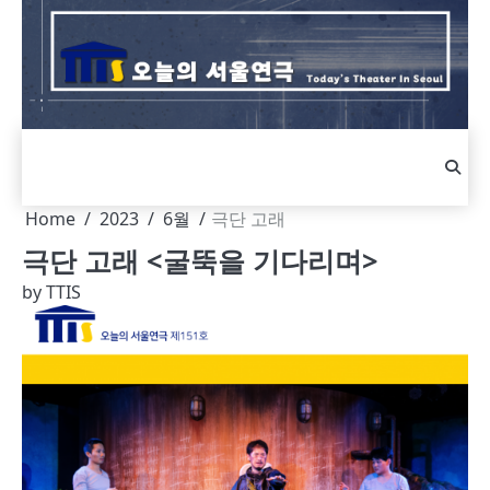
Skip
to
content
Home
2023
6월
극단 고래
극단 고래 <굴뚝을 기다리며>
by
TTIS