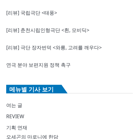
[리뷰] 국립극단 <태풍>
[리뷰] 춘천시립인형극단 <흰, 모비딕>
[리뷰] 극단 장자번덕 <와룡, 고려를 깨우다>
연극 분야 보편지원 정책 촉구
메뉴별 기사 보기
여는 글
REVIEW
기획 연재
오세곤의 마로니에 한담