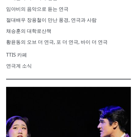
임야비의 음악으로 듣는 연극
절대배우 장용철이 만난 풍경, 연극과 사람
채승훈의 대학로산책
황윤동의 오브 더 연극, 포 더 연극, 바이 더 연극
TTIS 카페
연극계 소식