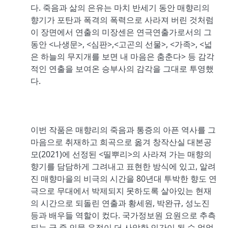
다. 죽음과 삶의 은유는 마치 반세기 동안 매향리의
향기가 포탄과 폭격의 폭력으로 사라져 버린 것처럼
이 장면에서 연출의 미장센은 연극연출가로서의 그
동안 <나생문>, <심판>,<고곤의 선물>, <가족>, <넓
은 하늘의 무지개를 보면 내 마음은 춤춘다> 등 감각
적인 연출을 보여온 승부사의 감각을 그대로 투영했
다.
이번 작품은 매향리의 죽음과 통증의 아픈 역사를 그
마음으로 취재하고 희곡으로 옮겨 창작산실 대본공
모(2021)에 선정된 <띨뿌리>의 사라져 가는 매향의
향기를 담담하게 그려내고 표현한 방식에 있고, 알려
진 매향마을의 비극의 시간을 80년대 투박한 향도 연
극으로 무대에서 박제되지 못하도록 살아있는 현재
의 시간으로 되돌린 연출과 황세원, 박완규, 성노진
등과 배우들 역할이 컸다. 국가정보원 요원으로 추측
되는 극 중 인물 운정이 더 사악한 인간이 될 수 없었