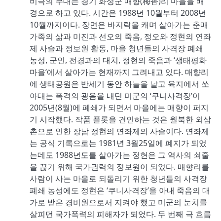
비극의 무대는 경기 화성군 매향(梅香)리 마을을 배
경으로 하고 있다. 시간은 1988년 10월부터 2008년
10월까지이다. 장면은 바지락을 캐며 살아가는 춘매
가족의 삶과 미진과 선오의 죽음, 정오와 정현의 연좌
제 사슬과 정보원 활동, 마을 청년들의 사격장 폐쇄
농성, 군인, 전경과의 대치, 정현의 죽음과 ‘생태평화
마을’에서 살아가는 현재까지 그려내고 있다. 매향리
에 생태공원은 반세기 동안 하늘을 날고 육지에서 쏘
아대는 폭격의 굉음을 내던 미군의 ‘쿠니사격장’이
2005년(8월)에 폐쇄가 되면서 마을에는 매향이 퍼지
기 시작했다. 작품 플롯을 견인하는 것은 월북한 외삼
촌으로 인한 장남 정현의 연좌제의 사슬이다. 연좌제
는 공식 기록으로는 1981년 3월25일에 폐지가 되었
는데도 1988년도를 살아가는 정현은 그 역사의 쇠줄
을 끊기 위해 국가권력의 정보원이 되었다. 매향리를
사람이 사는 마을로 되돌리기 위한 청년들의 사격장
폐쇄 농성에도 정현은 ‘쿠니사격장’을 아내 죽음의 대
가로 받은 경비원으로서 지켜야 했고 미군의 눈치를
살피던 국가폭력의 피해자가 되었다. 두 번째 극 흐름