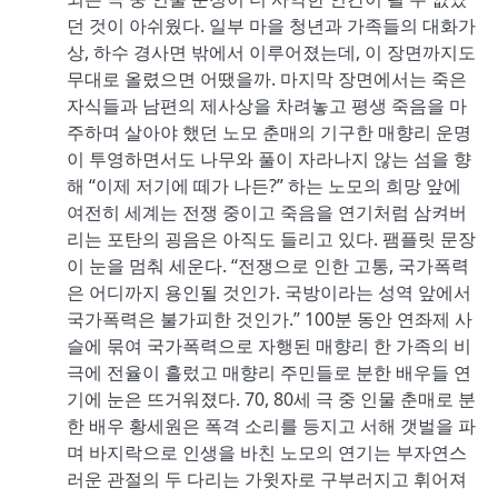
던 것이 아쉬웠다. 일부 마을 청년과 가족들의 대화가
상, 하수 경사면 밖에서 이루어졌는데, 이 장면까지도
무대로 올렸으면 어땠을까. 마지막 장면에서는 죽은
자식들과 남편의 제사상을 차려놓고 평생 죽음을 마
주하며 살아야 했던 노모 춘매의 기구한 매향리 운명
이 투영하면서도 나무와 풀이 자라나지 않는 섬을 향
해 “이제 저기에 떼가 나든?” 하는 노모의 희망 앞에
여전히 세계는 전쟁 중이고 죽음을 연기처럼 삼켜버
리는 포탄의 굉음은 아직도 들리고 있다. 팸플릿 문장
이 눈을 멈춰 세운다. “전쟁으로 인한 고통, 국가폭력
은 어디까지 용인될 것인가. 국방이라는 성역 앞에서
국가폭력은 불가피한 것인가.” 100분 동안 연좌제 사
슬에 묶여 국가폭력으로 자행된 매향리 한 가족의 비
극에 전율이 흘렀고 매향리 주민들로 분한 배우들 연
기에 눈은 뜨거워졌다. 70, 80세 극 중 인물 춘매로 분
한 배우 황세원은 폭격 소리를 등지고 서해 갯벌을 파
며 바지락으로 인생을 바친 노모의 연기는 부자연스
러운 관절의 두 다리는 가윗자로 구부러지고 휘어져