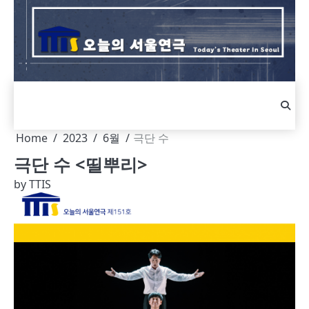
Skip
to
content
Home
2023
6월
극단 수
극단 수 <띨뿌리>
by
TTIS