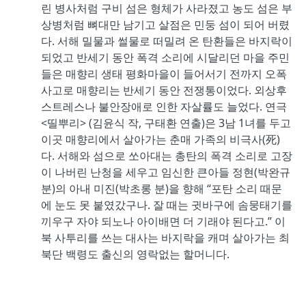
린 병사처럼 구비 섬은 형체가 사라졌고 농도 섬은 부
상병처럼 뼈대만 남기고 살점은 민둥 섬이 되어 버렸
다. 서해 밀물과 썰물로 떠밀려 온 탄환들은 바지락이
되었고 반세기 동안 폭격 소리에 시달리던 마을 주민
들은 매향리 생태 평화마을이 들어서기 전까지 오폭
사고로 매향리는 반세기 동안 전쟁통이었다. 외상후
스트레스나 불안장애로 인한 자살률도 늘었다. 연극
<띨뿌리> (김윤식 작, 구태환 연출)은 3남 1녀를 두고
이곳 매향리에서 살아가는 춘매 가족의 비극사(死)
다. 서해와 섬으로 쏘아대는 총탄의 폭격 소리로 고장
이 나버린 난청을 세우고 임신한 큰아들 정현(박완규
분)의 아내 미진(박초롱 분)을 향해 “포탄 소리 때문
에 눈도 못 붙였갔구나. 잘 때는 귓바구에 솜뭉태기를
끼우구 자야 되노나 아이배면 더 기래야 된다고.” 이
북 사투리를 쓰는 대사는 바지락을 캐며 살아가는 최
북단 백령도 출신의 영락없는 할머니다.