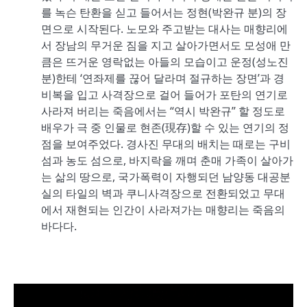
를 녹슨 탄환을 싣고 들어서는 정현(박완규 분)의 장
면으로 시작된다. 노모와 주고받는 대사는 매향리에
서 장남의 무거운 짐을 지고 살아가면서도 모성애 만
큼은 뜨거운 영락없는 아들의 모습이고 운정(성노진
분)한테 ‘연좌제를 끊어 달라며 절규하는 장면’과 경
비복을 입고 사격장으로 걸어 들어가 포탄의 연기로
사라져 버리는 죽음에서는 “역시 박완규” 할 정도로
배우가 극 중 인물로 현존(現存)할 수 있는 연기의 정
점을 보여주었다. 경사진 무대의 배치는 때로는 구비
섬과 농도 섬으로, 바지락을 깨며 춘매 가족이 살아가
는 삶의 땅으로, 국가폭력이 자행되던 남양동 대공분
실의 타일의 벽과 쿠니사격장으로 전환되었고 무대
에서 재현되는 인간이 사라져가는 매향리는 죽음의
바다다.