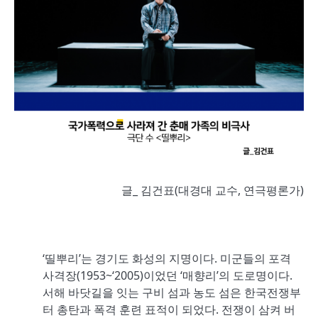
글_ 김건표(대경대 교수, 연극평론가)
‘띨뿌리’는 경기도 화성의 지명이다. 미군들의 포격
사격장(1953~‘2005)이었던 ‘매향리’의 도로명이다.
서해 바닷길을 잇는 구비 섬과 농도 섬은 한국전쟁부
터 총탄과 폭격 훈련 표적이 되었다. 전쟁이 삼켜 버