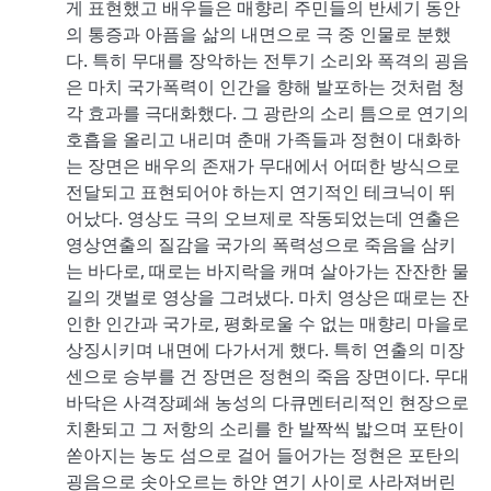
게 표현했고 배우들은 매향리 주민들의 반세기 동안
의 통증과 아픔을 삶의 내면으로 극 중 인물로 분했
다. 특히 무대를 장악하는 전투기 소리와 폭격의 굉음
은 마치 국가폭력이 인간을 향해 발포하는 것처럼 청
각 효과를 극대화했다. 그 광란의 소리 틈으로 연기의
호흡을 올리고 내리며 춘매 가족들과 정현이 대화하
는 장면은 배우의 존재가 무대에서 어떠한 방식으로
전달되고 표현되어야 하는지 연기적인 테크닉이 뛰
어났다. 영상도 극의 오브제로 작동되었는데 연출은
영상연출의 질감을 국가의 폭력성으로 죽음을 삼키
는 바다로, 때로는 바지락을 캐며 살아가는 잔잔한 물
길의 갯벌로 영상을 그려냈다. 마치 영상은 때로는 잔
인한 인간과 국가로, 평화로울 수 없는 매향리 마을로
상징시키며 내면에 다가서게 했다. 특히 연출의 미장
센으로 승부를 건 장면은 정현의 죽음 장면이다. 무대
바닥은 사격장폐쇄 농성의 다큐멘터리적인 현장으로
치환되고 그 저항의 소리를 한 발짝씩 밟으며 포탄이
쏟아지는 농도 섬으로 걸어 들어가는 정현은 포탄의
굉음으로 솟아오르는 하얀 연기 사이로 사라져버린