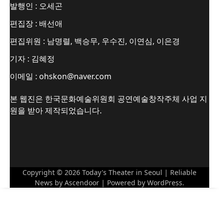
발행인 : 오세곤
편집장 : 배선애
편집위원 : 남명렬, 백승무, 우수진, 이연심, 이은경
기자 : 김혜정
이메일 : ohskon@naver.com
본 웹진은 한국문화예술위원회 공연예술창작주체 사업 지
원을 받아 제작되었습니다.
Copyright © 2026
Today's Theater in Seoul
| Reliable
News by
Ascendoor
| Powered by
WordPress
.