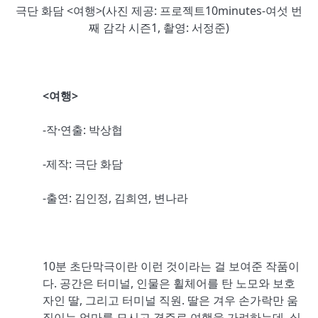
극단 화담 <여행>(사진 제공: 프로젝트10minutes-여섯 번
째 감각 시즌1, 촬영: 서정준)
<여행>
-작·연출: 박상협
-제작: 극단 화담
-출연: 김인정, 김희연, 변나라
10분 초단막극이란 이런 것이라는 걸 보여준 작품이
다. 공간은 터미널, 인물은 휠체어를 탄 노모와 보호
자인 딸, 그리고 터미널 직원. 딸은 겨우 손가락만 움
직이는 엄마를 모시고 경주로 여행을 가려하는데, 실