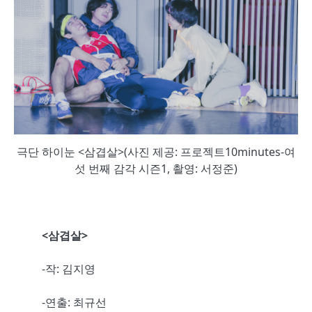
극단 하이눈 <삼겹살>(사진 제공: 프로젝트10minutes-여
섯 번째 감각 시즌1, 촬영: 서정준)
<삼겹살>
-작: 김지영
-연출: 최규선