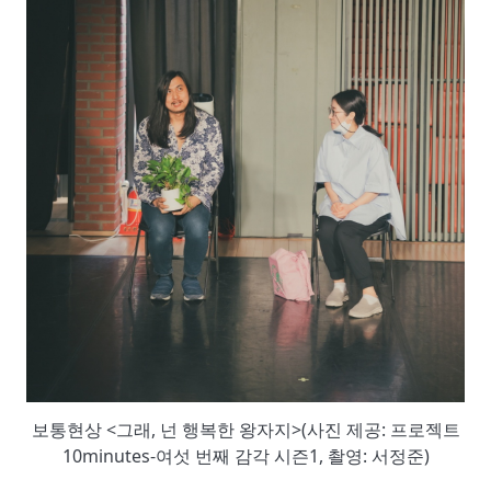
보통현상 <그래, 넌 행복한 왕자지>(사진 제공: 프로젝트
10minutes-여섯 번째 감각 시즌1, 촬영: 서정준)