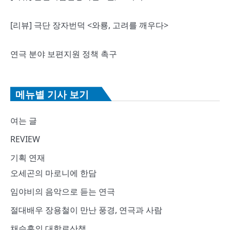
[리뷰] 극단 장자번덕 <와룡, 고려를 깨우다>
연극 분야 보편지원 정책 촉구
메뉴별 기사 보기
여는 글
REVIEW
기획 연재
오세곤의 마로니에 한담
임야비의 음악으로 듣는 연극
절대배우 장용철이 만난 풍경, 연극과 사람
채승훈의 대학로산책