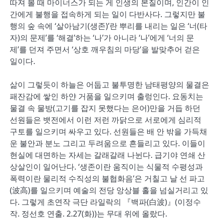
따져 볼 때 마이너스가 되는 게 인생의 본질이며, 인간이 인
간에게 불행을 접속하게 되는 일이 다반사다. 그렇지만 불
행의 숲 속에 ‘살아남기(생존)’란 뿌리를 내리는 일은 ‘너(타
자)의 문제’를 ‘해결’하는 ‘나’가 아니라 ‘나’에게 ‘너의 문
제’를 던져 주면서 ‘상호 깨우침의 마당’을 발맞추어 걷은
일이다.
삶이 그렇듯이 하늘은 어둡고 불투명한 남태평양의 물결은
패잔감에 쌓인 하얀 거품을 일으키며 출렁인다. 요동치는
물결 속 물방(고기를 잡지 못했다는 은어)만을 거듭 하던
선원들은 뱃전에서 이런 저런 까닭으로 서로에게 심리적
구토를 일으키며 싸우고 있다. 선원들은 배 안 밖을 가득채
운 불안과 분노 그리고 두려움으로 흔들리고 있다. 이들이
현실에 대면하는 자세는 갈래갈래 나뉜다. 급기야 연쇄 산
상살인이 일어난다. ‘생존이란 움직이는 식물적 수평성과
폭력이란 물리적 수직성의 불협화음’은 거칠고 날 선 파고
(波高)를 일으키며 예술의 전당 앙상블 홀을 넘실거리고 있
다. 그렇게 초연작 극단 라일락의 『백파(白波)』(이정수
작. 정선호 연출. 2.27(화))는 무대 위에 올랐다.