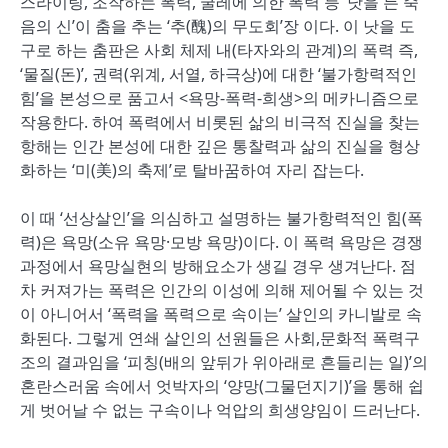
스라이팅, 조작하는 폭력, 굴레에 의한 폭력 등 ‘낫을 든 죽
음의 신’이 춤을 추는 ‘추(醜)의 무도회’장 이다. 이 낫을 도
구로 하는 춤판은 사회 체제 내(타자와의 관계)의 폭력 즉,
‘물질(돈)’, 권력(위계, 서열, 하극상)에 대한 ‘불가항력적인
힘’을 본성으로 품고서 <욕망-폭력-희생>의 메카니즘으로
작용한다. 하여 폭력에서 비롯된 삶의 비극적 진실을 찾는
항해는 인간 본성에 대한 깊은 통찰력과 삶의 진실을 형상
화하는 ‘미(美)의 축제’로 탈바꿈하여 자리 잡는다.
이 때 ‘선상살인’을 의심하고 설명하는 불가항력적인 힘(폭
력)은 욕망(소유 욕망·모방 욕망)이다. 이 폭력 욕망은 경쟁
과정에서 욕망실현의 방해요소가 생길 경우 생겨난다. 점
차 커져가는 폭력은 인간의 이성에 의해 제어될 수 있는 것
이 아니어서 ‘폭력을 폭력으로 속이는’ 살인의 카니발로 속
화된다. 그렇게 연쇄 살인의 선원들은 사회,문화적 폭력구
조의 결과임을 ‘피칭(배의 앞뒤가 위아래로 흔들리는 일)’의
혼란스러움 속에서 엇박자의 ‘양망(그물던지기)’을 통해 쉽
게 벗어날 수 없는 구속이나 억압의 희생양임이 드러난다.