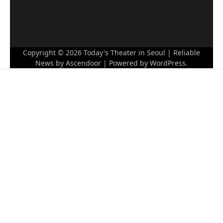
Copyright © 2026
Today's Theater in Seoul
| Reliable
News by
Ascendoor
| Powered by
WordPress
.