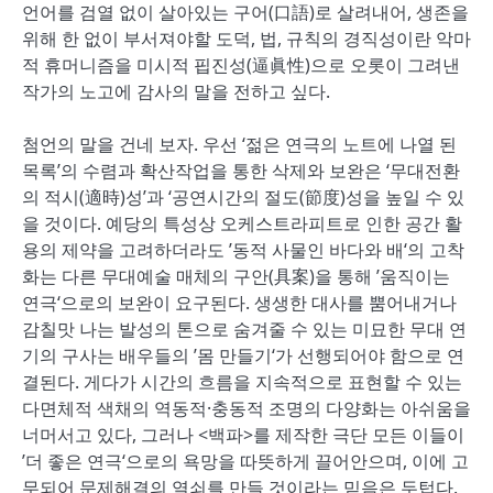
언어를 검열 없이 살아있는 구어(口語)로 살려내어, 생존을
위해 한 없이 부서져야할 도덕, 법, 규칙의 경직성이란 악마
적 휴머니즘을 미시적 핍진성(逼眞性)으로 오롯이 그려낸
작가의 노고에 감사의 말을 전하고 싶다.
첨언의 말을 건네 보자. 우선 ‘젊은 연극의 노트에 나열 된
목록’의 수렴과 확산작업을 통한 삭제와 보완은 ‘무대전환
의 적시(適時)성’과 ‘공연시간의 절도(節度)성을 높일 수 있
을 것이다. 예당의 특성상 오케스트라피트로 인한 공간 활
용의 제약을 고려하더라도 ’동적 사물인 바다와 배‘의 고착
화는 다른 무대예술 매체의 구안(具案)을 통해 ’움직이는
연극‘으로의 보완이 요구된다. 생생한 대사를 뿜어내거나
감칠맛 나는 발성의 톤으로 숨겨줄 수 있는 미묘한 무대 연
기의 구사는 배우들의 ’몸 만들기‘가 선행되어야 함으로 연
결된다. 게다가 시간의 흐름을 지속적으로 표현할 수 있는
다면체적 색채의 역동적·충동적 조명의 다양화는 아쉬움을
너머서고 있다, 그러나 <백파>를 제작한 극단 모든 이들이
’더 좋은 연극‘으로의 욕망을 따뜻하게 끌어안으며, 이에 고
무되어 문제해결의 열쇠를 만들 것이라는 믿음은 두텁다.