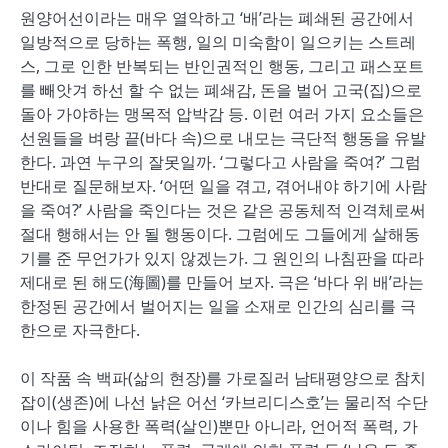
원양어선이라는 매우 열악하고 ‘배’라는 폐쇄된 공간에서
일방적으로 당하는 폭행, 일의 미숙함이 일으키는 스트레
스, 그로 인한 반복되는 반인권적인 행동, 그리고 패스포트
를 빼앗겨 하선 할 수 없는 폐쇄감, 돈을 벌어 고국(집)으로
돌아 가야하는 맹목적 압박감 등. 이런 여러 가지 요소들은
선원들을 벼랑 끝(바다 속)으로 내모는 극단적 행동을 유발
한다. 과연 누구의 잘못일까. ‘그렇다고 사람을 죽여?’ 그럼
반대로 질문해보자. ‘어떤 일을 겪고, 겪어내야 하기에 사람
을 죽여?’ 사람을 죽인다는 것은 같은 공동체적 인격체로써
절대 행해서는 안 될 행동이다. 그럼에도 그들에게 살해동
기를 준 무언가가 있지 않겠는가. 그 원인의 나침판을 따라
제대로 된 해도(海圖)를 만들어 보자. 극은 ‘바다 위 배’라는
한정된 공간에서 벌어지는 일을 소재로 인간의 심리를 극
한으로 자극한다.
이 작품 속 백파(삶의 현장)를 가로질러 남태평양으로 참치
잡이(생존)에 나선 낡은 어선 ‘카브리디스호’는 물리적 수단
이나 힘을 사용한 폭력(살인)뿐만 아니라, 언어적 폭력, 가