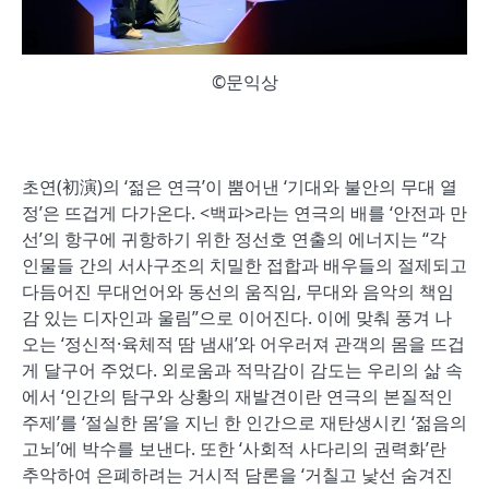
©문익상
초연(初演)의 ‘젊은 연극’이 뿜어낸 ‘기대와 불안의 무대 열
정’은 뜨겁게 다가온다. <백파>라는 연극의 배를 ‘안전과 만
선’의 항구에 귀항하기 위한 정선호 연출의 에너지는 “각
인물들 간의 서사구조의 치밀한 접합과 배우들의 절제되고
다듬어진 무대언어와 동선의 움직임, 무대와 음악의 책임
감 있는 디자인과 울림”으로 이어진다. 이에 맞춰 풍겨 나
오는 ‘정신적·육체적 땀 냄새’와 어우러져 관객의 몸을 뜨겁
게 달구어 주었다. 외로움과 적막감이 감도는 우리의 삶 속
에서 ‘인간의 탐구와 상황의 재발견이란 연극의 본질적인
주제’를 ‘절실한 몸’을 지닌 한 인간으로 재탄생시킨 ‘젊음의
고뇌’에 박수를 보낸다. 또한 ‘사회적 사다리의 권력화’란
추악하여 은폐하려는 거시적 담론을 ‘거칠고 낯선 숨겨진