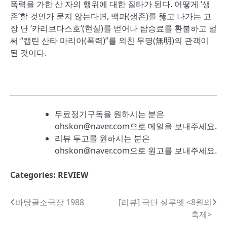
폭력을 가한 산 자의 행위에 대한 질타가 된다. 어떻게 ‘생
존’할 것인가 묻지 않는다면, 백파(생존)를 뚫고 나가는 고
장 난 ‘카리브다스호’(현실)를 벋어나 탑승료를 환불하고 벌
써 “캡틴 산타 마리아(폭력)”를 외친 무명(無明)의 관객이
된 것이다.
무료정기구독을 원하시는 분은
ohskon@naver.com으로 메일을 보내주세요.
리뷰 투고를 원하시는 분은
ohskon@naver.com으로 원고를 보내주세요.
Categories:
REVIEW
글
바탕골소극장 1988
[리뷰] 극단 실루엣 <8월의
축제>
내