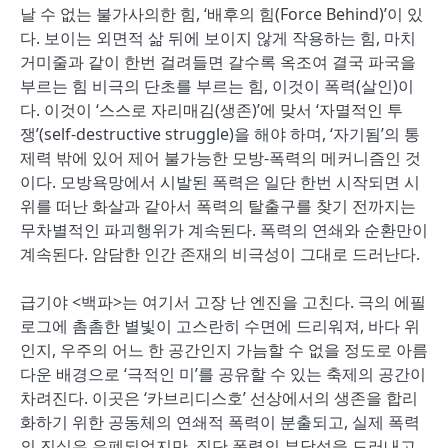
날 수 없는 불가사의한 힘, ‘배후의 힘(Force Behind)’이 있
다. 보이는 외면적 삶 뒤에 보이지 않게 작용하는 힘, 마치
거미줄과 같이 한번 걸려들면 갈수록 옥조여 결국 파국을
부르는 힘 비극의 단초를 부르는 힘, 이것이 폭력(살인)이
다. 이것이 ‘스스로 자리매김(생존)’에 맞서 ‘자멸적인 투
쟁’(self-destructive struggle)을 해야 하며, ‘자기됨’의 통
제력 밖에 있어 제어 불가능한 모방-폭력의 메커니즘인 것
이다. 모방욕망에서 시발된 폭력은 일단 한번 시작되면 시
위를 떠난 화살과 같아서 폭력의 탈출구를 찾기 전까지는
무차별적인 파괴행위가 계속된다. 폭력의 연쇄와 순환만이
계속된다. 암담한 인간 존재의 비극성이 그대로 드러난다.
급기야 <백파>는 여기서 고장 난 엔진을 고친다. 극의 에필
로그에 촘촘한 별빛이 고스란히 수면에 드리워져, 바다 위
인지, 우주의 어느 한 공간인지 가늠할 수 없을 정도로 아름
다운 배경으로 ‘극적인 미’를 공유할 수 있는 축제의 공간이
차려진다. 이곳은 ‘카브리디스호’ 선상에서의 생존을 합리
화하기 위한 공동체의 연쇄적 폭력이 분출되고, 실제 폭력
의 진실은 은폐되었지만, 집단 폭력의 부당성을 드러내고,