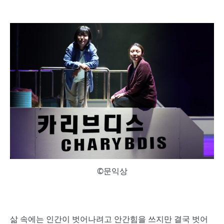
©문익상
삶 속에는 인간이 벗어나려고 안간힘을 쓰지만 결국 벗어