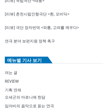
[리뷰] 국립극단 <태풍>
[리뷰] 춘천시립인형극단 <흰, 모비딕>
[리뷰] 극단 장자번덕 <와룡, 고려를 깨우다>
연극 분야 보편지원 정책 촉구
메뉴별 기사 보기
여는 글
REVIEW
기획 연재
오세곤의 마로니에 한담
임야비의 음악으로 듣는 연극