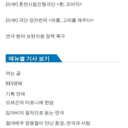
[리뷰] 춘천시립인형극단 <흰, 모비딕>
[리뷰] 극단 장자번덕 <와룡, 고려를 깨우다>
연극 분야 보편지원 정책 촉구
메뉴별 기사 보기
여는 글
REVIEW
기획 연재
오세곤의 마로니에 한담
임야비의 음악으로 듣는 연극
절대배우 장용철이 만난 풍경, 연극과 사람