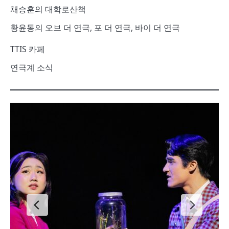
채승훈의 대학로산책
황윤동의 오브 더 연극, 포 더 연극, 바이 더 연극
TTIS 카페
연극계 소식