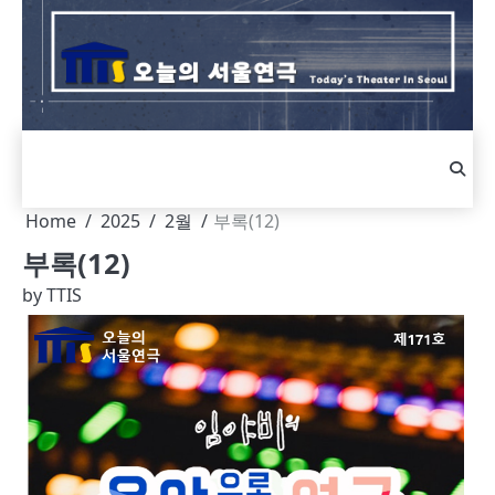
Skip
to
content
Home
2025
2월
부록(12)
부록(12)
by
TTIS