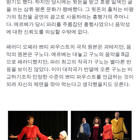
받기도 했다. 하지만 당시에는 뒷돈을 받고 호평 일색인 글
을 쓰는 삼류 평론 문화가 팽배했다. 그 뒷돈의 출처는 비평
가의 칭찬을 공연의 광고로 사용하려는 흥행가의 주머니
다. 에르베가 당시 파리를 주름잡던 흥행사였으니 음악성
에 대한 신뢰도를 의심할 수밖에 없다.
패러디 오페라 쁘띠 파우스트의 극작 원본은 괴테지만, 음
악의 원본은 구노다. 에르베는 대놓고 구노의 음악을 B급
으로 패러디했지만, 파리 최고의 작곡가 구노는 별다른 반
응을 보이진 않았다. 이미 대작곡가 반열에 오른 구노는 비
교하기조차 민망한 수준의 쁘띠 파우스트를 언급하는 것이
되려 자신의 체면을 깎아 먹는다고 생각했을지도 모른다.