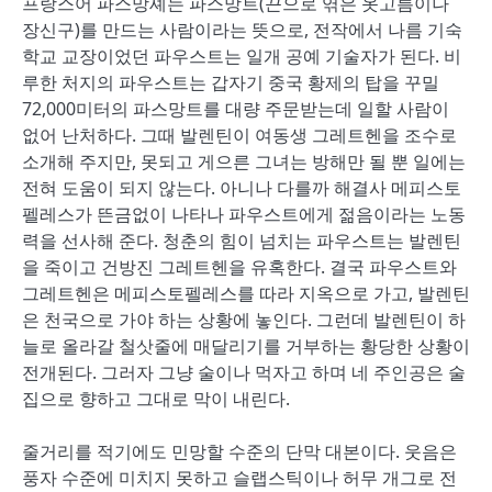
프랑스어 파스망셰는 파스망트(끈으로 엮은 옷고름이나
장신구)를 만드는 사람이라는 뜻으로, 전작에서 나름 기숙
학교 교장이었던 파우스트는 일개 공예 기술자가 된다. 비
루한 처지의 파우스트는 갑자기 중국 황제의 탑을 꾸밀
72,000미터의 파스망트를 대량 주문받는데 일할 사람이
없어 난처하다. 그때 발렌틴이 여동생 그레트헨을 조수로
소개해 주지만, 못되고 게으른 그녀는 방해만 될 뿐 일에는
전혀 도움이 되지 않는다. 아니나 다를까 해결사 메피스토
펠레스가 뜬금없이 나타나 파우스트에게 젊음이라는 노동
력을 선사해 준다. 청춘의 힘이 넘치는 파우스트는 발렌틴
을 죽이고 건방진 그레트헨을 유혹한다. 결국 파우스트와
그레트헨은 메피스토펠레스를 따라 지옥으로 가고, 발렌틴
은 천국으로 가야 하는 상황에 놓인다. 그런데 발렌틴이 하
늘로 올라갈 철삿줄에 매달리기를 거부하는 황당한 상황이
전개된다. 그러자 그냥 술이나 먹자고 하며 네 주인공은 술
집으로 향하고 그대로 막이 내린다.
줄거리를 적기에도 민망할 수준의 단막 대본이다. 웃음은
풍자 수준에 미치지 못하고 슬랩스틱이나 허무 개그로 전