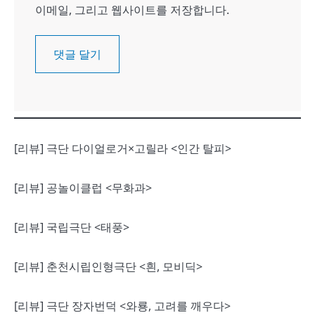
이메일, 그리고 웹사이트를 저장합니다.
[리뷰] 극단 다이얼로거×고릴라 <인간 탈피>
[리뷰] 공놀이클럽 <무화과>
[리뷰] 국립극단 <태풍>
[리뷰] 춘천시립인형극단 <흰, 모비딕>
[리뷰] 극단 장자번덕 <와룡, 고려를 깨우다>