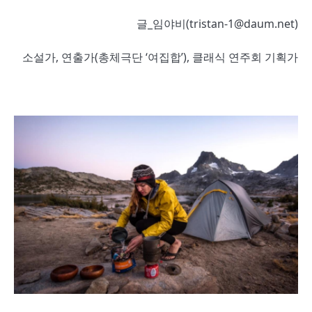
글_임야비(tristan-1@daum.net)
소설가, 연출가(총체극단 ‘여집합’), 클래식 연주회 기획가