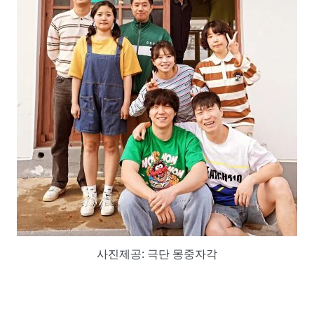
사진제공: 극단 몽중자각