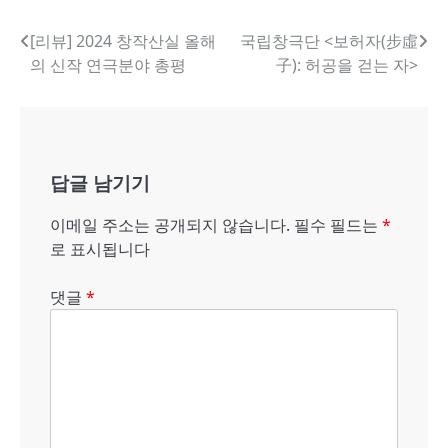
글
[리뷰] 2024 창작산실 올해
국립창극단 <보허자(步虛
의 신작 연극분야 총평
子): 허공을 걷는 자>
내
비
게
답글 남기기
이
션
이메일 주소는 공개되지 않습니다.
필수 필드는
*
로 표시됩니다
댓글
*