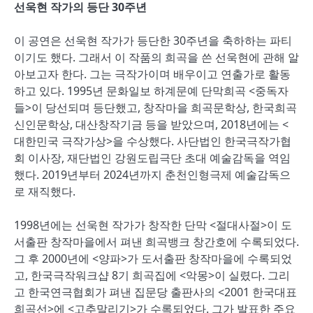
선욱현 작가의 등단
30
주년
이 공연은 선욱현 작가가 등단한 30주년을 축하하는 파티
이기도 했다. 그래서 이 작품의 희곡을 쓴 선욱현에 관해 알
아보고자 한다. 그는 극작가이며 배우이고 연출가로 활동
하고 있다. 1995년 문화일보 하계문예 단막희곡 <중독자
들>이 당선되며 등단했고, 창작마을 희곡문학상, 한국희곡
신인문학상, 대산창작기금 등을 받았으며, 2018년에는 <
대한민국 극작가상>을 수상했다. 사단법인 한국극작가협
회 이사장, 재단법인 강원도립극단 초대 예술감독을 역임
했다. 2019년부터 2024년까지 춘천인형극제 예술감독으
로 재직했다.
1998년에는 선욱현 작가가 창작한 단막 <절대사절>이 도
서출판 창작마을에서 펴낸 희곡뱅크 창간호에 수록되었다.
그 후 2000년에 <양파>가 도서출판 창작마을에 수록되었
고, 한국극작워크샵 8기 희곡집에 <악몽>이 실렸다. 그리
고 한국연극협회가 펴낸 집문당 출판사의 <2001 한국대표
희곡선>에 <고추말리기>가 수록되었다. 그가 발표한 주요