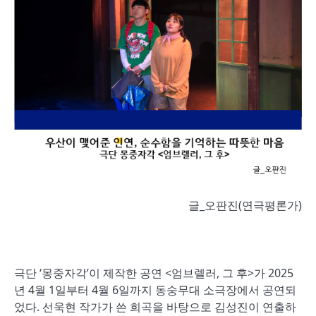
글_오판진(연극평론가)
극단 ‘몽중자각’이 제작한 공연 <엄브렐러, 그 후>가 2025
년 4월 1일부터 4월 6일까지 동숭무대 소극장에서 공연되
었다. 선욱현 작가가 쓴 희곡을 바탕으로 김성진이 연출하