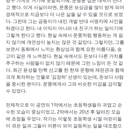
방구 가게도 거기에 포함되기에, 문종훈 집은 대박이 난다
고 했다. 이게 사실이라면, 문쫑은 보상금을 많이 받게 되어
경제적으로 지금보다 더 나은 삶을 살 수 있을 것으로 보였
다. 그런데 그는 금동이가 내민 개발 반대 서명지에 사인을
하겠다고 한다. 내 이익이 아니라 내 친구가 하는 일이기에
그렇게 한다고 했다. 현실 속에서 문쫑처럼 행동하는 게 쉽
지 않기에 개연성이 높지는 않은 것 같았다. 그렇지만, 그를
보면서 동화에서 느끼는 환상성과 함께 묘한 아름다움, 숭
고미 같은 게 느껴졌다. 현실 속에서도 돈보다 다른 가치를
추구하는 사람들이 없지 않기 때문에 그런 느낌이 든 것 같
다. 최근 윤성렬 탄핵 선고를 한 헌재 문형배 재판관과 함께
크게 회자하는 인물로 ‘김장하’ 선생이 있는데, 돈보다 사람
을 중시한 분이다. 문쫑에게서 그와 비슷한 미감을 감각할
수 있었다.
전체적으로 이 공연의 1막에서는 초등학생들의 귀엽고 순
수한 모습이 중심이었고, 2막에서는 20년 후 달라진 모습
에 초점들 두었다. 작가는 이렇듯 초등학생 시절 어린이들
이 겪은 일과 그들이 어른이 되어 갈등하는 일을 대조함으