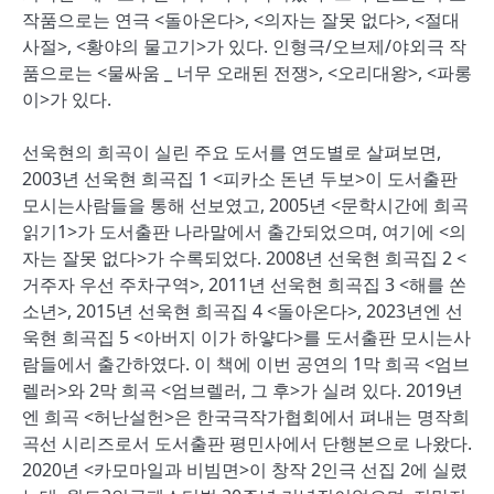
작품으로는 연극 <돌아온다>, <의자는 잘못 없다>, <절대
사절>, <황야의 물고기>가 있다. 인형극/오브제/야외극 작
품으로는 <물싸움 _ 너무 오래된 전쟁>, <오리대왕>, <파롱
이>가 있다.
선욱현의 희곡이 실린 주요 도서를 연도별로 살펴보면,
2003년 선욱현 희곡집 1 <피카소 돈년 두보>이 도서출판
모시는사람들을 통해 선보였고, 2005년 <문학시간에 희곡
읽기1>가 도서출판 나라말에서 출간되었으며, 여기에 <의
자는 잘못 없다>가 수록되었다. 2008년 선욱현 희곡집 2 <
거주자 우선 주차구역>, 2011년 선욱현 희곡집 3 <해를 쏜
소년>, 2015년 선욱현 희곡집 4 <돌아온다>, 2023년엔 선
욱현 희곡집 5 <아버지 이가 하얗다>를 도서출판 모시는사
람들에서 출간하였다. 이 책에 이번 공연의 1막 희곡 <엄브
렐러>와 2막 희곡 <엄브렐러, 그 후>가 실려 있다. 2019년
엔 희곡 <허난설헌>은 한국극작가협회에서 펴내는 명작희
곡선 시리즈로서 도서출판 평민사에서 단행본으로 나왔다.
2020년 <카모마일과 비빔면>이 창작 2인극 선집 2에 실렸