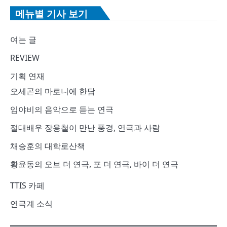
메뉴별 기사 보기
여는 글
REVIEW
기획 연재
오세곤의 마로니에 한담
임야비의 음악으로 듣는 연극
절대배우 장용철이 만난 풍경, 연극과 사람
채승훈의 대학로산책
황윤동의 오브 더 연극, 포 더 연극, 바이 더 연극
TTIS 카페
연극계 소식