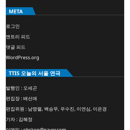
META
로그인
엔트리 피드
댓글 피드
WordPress.org
TTIS 오늘의 서울 연극
발행인 : 오세곤
편집장 : 배선애
편집위원 : 남명렬, 백승무, 우수진, 이연심, 이은경
기자 : 김혜정
이메일 : ohskon@naver.com