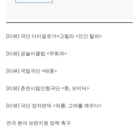
[리뷰] 극단 다이얼로거×고릴라 <인간 탈피>
[리뷰] 공놀이클럽 <무화과>
[리뷰] 국립극단 <태풍>
[리뷰] 춘천시립인형극단 <흰, 모비딕>
[리뷰] 극단 장자번덕 <와룡, 고려를 깨우다>
연극 분야 보편지원 정책 촉구