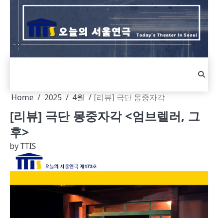
Skip
to
content
Home
2025
4월
[리뷰] 극단 몽중자각
[리뷰] 극단 몽중자각 <엄브렐러, 그
후>
by
TTIS