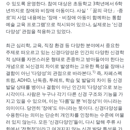
수 있도록 운영한다. 참여 대상은 초등학교 3학년에서 6학
년까지로 장애와 비장애 아동이다. 사실 ‘「꿈의 극단」-종
로’의 사업 내용에는 ‘장애・비장애 아동이 함께하는 통합
예술 교육 프로그램’으로 적시되어 있으나, 실제로는 ‘신경
다양성’ 관점을 적용하고 있었다.
최근 심리학, 교육, 직장 환경 등 다양한 분야에서 중요한
주제로 떠오르고 있는 신경다양성은 인간의 다양한 신경학
적 상태를 자연스러운 형태로 존중하고 받아들여야 한다는
개념으로 뇌신경의 차이로 발생하는 고유한 특성을 장애나
1)
결함이 아닌 ‘다양성’의 관점으로 바라본다.
즉, 자폐스펙
트럼, ADHD, 난독증, 투레트, 학습 및 발달의 차이 등 신경
발달 상태를 병이나 결함이 아닌 인간의 ‘다양성’으로 보는
시각이다. 사람은 누구나 각기 다른 신경 구조와 기능을 가
지고 있을 수 있으며, 이는 ‘다름’일 뿐 ‘비정상’이 아니라는
의미이다. 당연히 ‘장애’도 아니라는 뜻이다. 신경다양성을
수용한다는 의미는 단순히 개인차를 인정하는 수준에 머물
러 있지 않는다. 모든 ‘신경다양인’들이, 다시 말해 주류 사
회에서 ‘전형적’이라고 여겨지지 않는 신경 발달 특성을 가