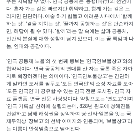
주는 지속할 수 없다. 연극 공동체는 ‘동행(同行)’의 선언이
다. 혼자 가는 길은 빠르지만 취약하고, 함께 가는 길은 느
리지만 단단하다. 예술 하기 힘들고 어려운 시대에서 ‘함께
하는 것’, ‘곁을 지치는 것’, ‘끝까지 동행하는 것’은 단순하지
만, 해답이 될 수 있다. ‘함께’라는 말 속에는 삶과 공동체,
인간의 본질에 대한 성찰이 담겨 있으며, 이는 곧 책임과 나
눔, 연대와 공감이다.
‘연극 공동체 노을’의 첫 번째 행보는 ‘연극인보물창고’와의
협약식이다. 연극 공동체의 연대를 산 자는 물론 죽은 자까
지로 확장하겠다는 의미이다. ‘연극인보물창고’는 간단하
게 말하면 도서를 필두로 ‘모든 연극인’의 소장 자료를 모아
‘모든 연극인’이 공유할 수 있는 연극 전문 도서관, 연극 자
료 플랫폼, 연극 전문 사랑방이다. 약칭으로는 ‘연보고’이며
‘연극 기록실’ 산하에 설립되는데, 828년 완도에 청해진을
건설하고 남해 해상권을 장악하여 당·신라·일본을 잇는 국
제무역상 ‘장보고’의 선박 이미지와 연동되며, ‘보물창고’라
는 이름이 안성맞춤으로 떨어진다.