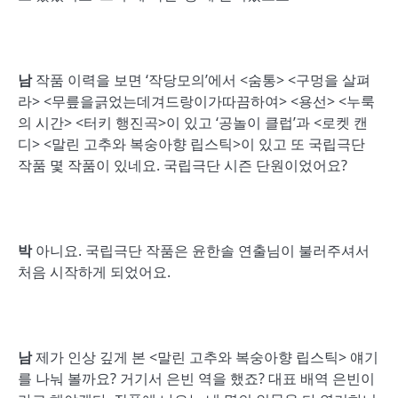
남
작품 이력을 보면 ‘작당모의’에서 <숨통> <구멍을 살펴
라> <무릎을긁었는데겨드랑이가따끔하여> <용선> <누룩
의 시간> <터키 행진곡>이 있고 ‘공놀이 클럽’과 <로켓 캔
디> <말린 고추와 복숭아향 립스틱>이 있고 또 국립극단
작품 몇 작품이 있네요. 국립극단 시즌 단원이었어요?
박
아니요. 국립극단 작품은 윤한솔 연출님이 불러주셔서
처음 시작하게 되었어요.
남
제가 인상 깊게 본 <말린 고추와 복숭아향 립스틱> 얘기
를 나눠 볼까요? 거기서 은빈 역을 했죠? 대표 배역 은빈이