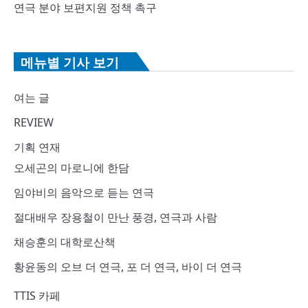
연극 분야 보편지원 정책 촉구
메뉴별 기사 보기
여는 글
REVIEW
기획 연재
오세곤의 마로니에 한담
임야비의 음악으로 듣는 연극
절대배우 장용철이 만난 풍경, 연극과 사람
채승훈의 대학로산책
황윤동의 오브 더 연극, 포 더 연극, 바이 더 연극
TTIS 카페