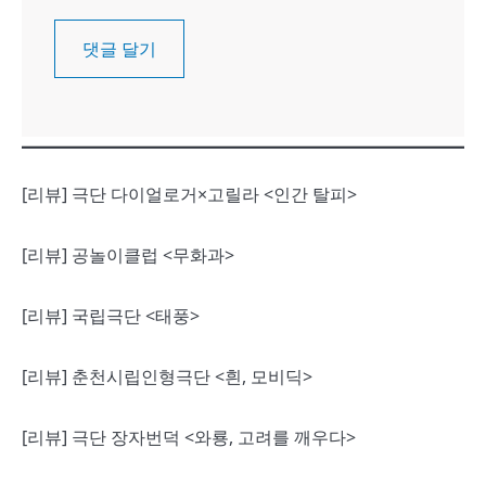
[리뷰] 극단 다이얼로거×고릴라 <인간 탈피>
[리뷰] 공놀이클럽 <무화과>
[리뷰] 국립극단 <태풍>
[리뷰] 춘천시립인형극단 <흰, 모비딕>
[리뷰] 극단 장자번덕 <와룡, 고려를 깨우다>