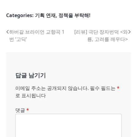
Categories:
기획 연재
,
정책을 부탁해!
글
하버갈 브라이언 교향곡 1
[리뷰] 극단 장자번덕 <와
번 ‘고딕’
룡, 고려를 깨우다>
내
비
게
답글 남기기
이
션
이메일 주소는 공개되지 않습니다.
필수 필드는
*
로 표시됩니다
댓글
*