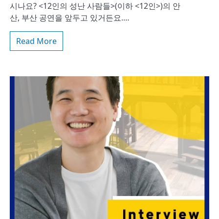
시나요? <12인의 성난 사람들>(이하 <12인>)의 안
산, 부산 공연을 앞두고 있거든요.…
Read More