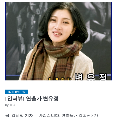
INTERVIEW
[인터뷰] 연출가 변유정
by
TTIS
글_김혜정 기자 반갑습니다, 연출님. <컬렉션> 개