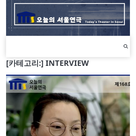
Skip
to
content
[카테고리:]
INTERVIEW