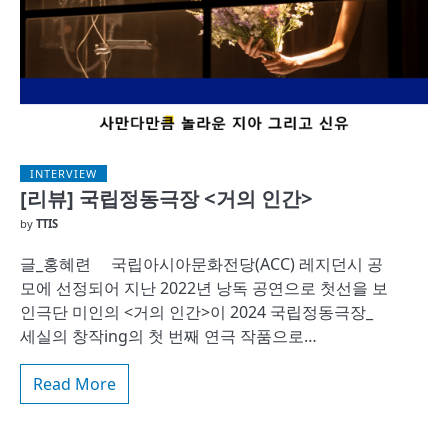
INTERVIEW
[리뷰] 국립정동극장 <거의 인간>
by
TTIS
글_홍혜련 국립아시아문화전당(ACC) 레지던시 공
모에 선정되어 지난 2022년 낭독 공연으로 첫선을 보
인극단 미인의 <거의 인간>이 2024 국립정동극장_
세실의 창작ing의 첫 번째 연극 작품으로…
Read More