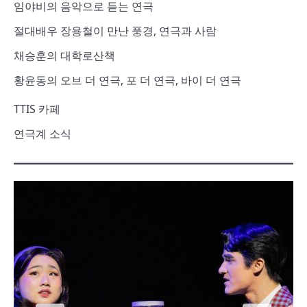
임야비의 음악으로 듣는 연극
절대배우 장용철이 만난 풍경, 연극과 사람
채승훈의 대학로산책
황윤동의 오브 더 연극, 포 더 연극, 바이 더 연극
TTIS 카페
연극계 소식