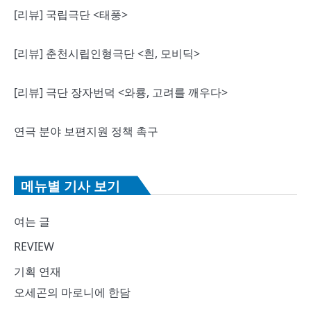
[리뷰] 국립극단 <태풍>
[리뷰] 춘천시립인형극단 <흰, 모비딕>
[리뷰] 극단 장자번덕 <와룡, 고려를 깨우다>
연극 분야 보편지원 정책 촉구
메뉴별 기사 보기
여는 글
REVIEW
기획 연재
오세곤의 마로니에 한담