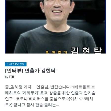
INTERVIEW
[인터뷰] 연출가 김현탁
by
TTIS
글_김혜정 기자 연출님, 반갑습니다. <베르톨트 브
레히트의 ‘거리두기’ 효과 창출을 위한 연출과 연기술
연구 –코로나 바이러스를 중심으로->(이하 <브레히
트>) 끝나고 잠시 한숨 돌리는…