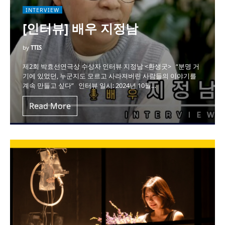
INTERVIEW
[인터뷰] 배우 지정남
by
TTIS
제2회 박효선연극상 수상자 인터뷰 지정남 <환생굿> “분명 거
기에 있었던, 누군지도 모르고 사라져버린 사람들의 이야기를
계속 만들고 싶다” 인터뷰 일시: 2024년 10월…
Read More