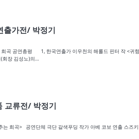
연출가전/ 박정기
 희곡 공연총평 1, 한국연출가 이우천의 해롤드 핀터 작 <귀향
(회장 김성노)의…
품 교류전/ 박정기
d 춤추는 희곡> 공연단체 극단 갈색푸딩 작가 아베 코보 연출 스즈키