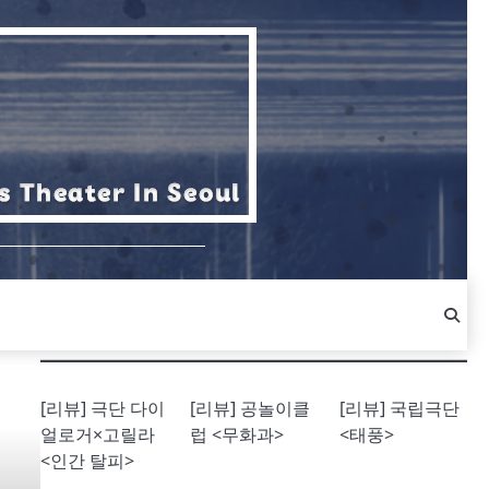
[리뷰] 극단 다이
[리뷰] 공놀이클
[리뷰] 국립극단
얼로거×고릴라
럽 <무화과>
<태풍>
<인간 탈피>