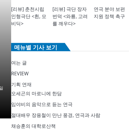
[리뷰] 춘천시립
[리뷰] 극단 장자
연극 분야 보편
인형극단 <흰, 모
번덕 <와룡, 고려
지원 정책 촉구
비딕>
를 깨우다>
메뉴별 기사 보기
여는 글
REVIEW
기획 연재
일
오세곤의 마로니에 한담
임야비의 음악으로 듣는 연극
절대배우 장용철이 만난 풍경, 연극과 사람
채승훈의 대학로산책