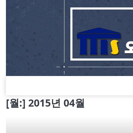
Skip
to
content
[월:]
2015년 04월