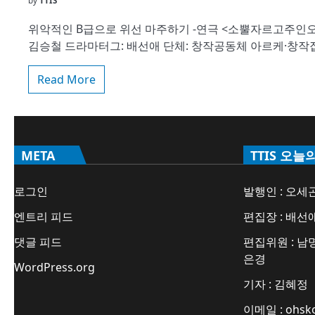
by
TTIS
위악적인 B급으로 위선 마주하기 -연극 <소뿔자르고주인오
김승철 드라마터그: 배선애 단체: 창작공동체 아르케·창작집단 상상
Read More
META
TTIS 오늘
로그인
발행인 : 오세
엔트리 피드
편집장 : 배선
댓글 피드
편집위원 : 남명
은경
WordPress.org
기자 : 김혜정
이메일 : ohsk