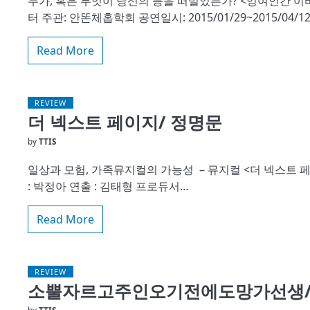
누가, 혹은 무엇이 당신의 등을 떠밀었는가? <잉여인간 이바
터 주관: 안똔체홉학회 공연일시: 2015/01/29~2015/04/1
Read More
REVIEW
더 넥스트 페이지/ 정명문
by
TTIS
일상과 모험, 가족뮤지컬의 가능성 – 뮤지컬 <더 넥스트 페이지
: 박정아 연출 : 김태형 프로듀서…
Read More
REVIEW
소뿔자르고주인오기전에도망가선생/