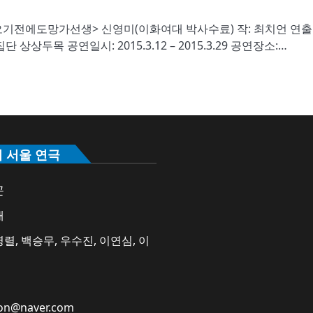
기전에도망가선생> 신영미(이화여대 박사수료) 작: 최치언 연출
두목 공연일시: 2015.3.12 – 2015.3.29 공연장소:…
의 서울 연극
곤
애
렬, 백승무, 우수진, 이연심, 이
on@naver.com