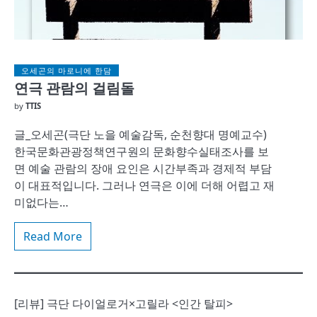
오세곤의 마로니에 한담
연극 관람의 걸림돌
by
TTIS
글_오세곤(극단 노을 예술감독, 순천향대 명예교수)
한국문화관광정책연구원의 문화향수실태조사를 보
면 예술 관람의 장애 요인은 시간부족과 경제적 부담
이 대표적입니다. 그러나 연극은 이에 더해 어렵고 재
미없다는…
Read More
[리뷰] 극단 다이얼로거×고릴라 <인간 탈피>