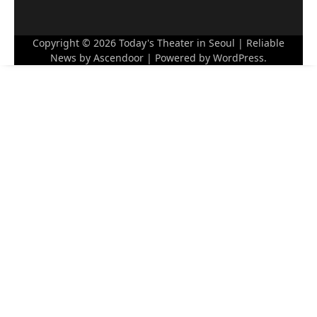
Copyright © 2026
Today's Theater in Seoul
| Reliable
News by
Ascendoor
| Powered by
WordPress
.