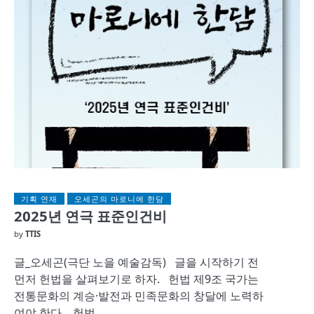
기획 연재
오세곤의 마로니에 한담
2025년 연극 표준인건비
by
TTIS
글_오세곤(극단 노을 예술감독) 글을 시작하기 전
먼저 헌법을 살펴보기로 하자. 헌법 제9조 국가는
전통문화의 계승·발전과 민족문화의 창달에 노력하
여야 한다. 헌법…