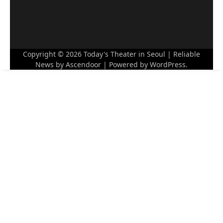
Copyright © 2026
Today's Theater in Seoul
| Reliable
News by
Ascendoor
| Powered by
WordPress
.