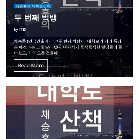
채승훈의 대학로산책
두 번째 빅뱅
by
TTIS
채승훈 (연극연출가) <두 번째 빅뱅> 대학로의 거리 풍경
은 예전과는 크게 달라졌다. 여기저기 큼직큼직한 빌딩들이 들
어섰고, 거의 모든 건물에…
Read More