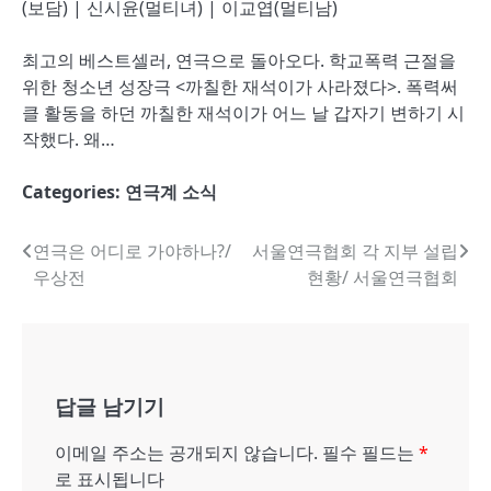
(보담) | 신시윤(멀티녀) | 이교엽(멀티남)
최고의 베스트셀러, 연극으로 돌아오다. 학교폭력 근절을
위한 청소년 성장극 <까칠한 재석이가 사라졌다>. 폭력써
클 활동을 하던 까칠한 재석이가 어느 날 갑자기 변하기 시
작했다. 왜…
Categories:
연극계 소식
글
연극은 어디로 가야하나?/
서울연극협회 각 지부 설립
우상전
현황/ 서울연극협회
내
비
게
답글 남기기
이
션
이메일 주소는 공개되지 않습니다.
필수 필드는
*
로 표시됩니다