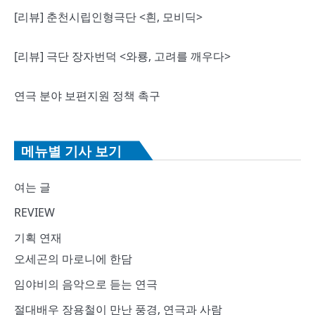
[리뷰] 춘천시립인형극단 <흰, 모비딕>
[리뷰] 극단 장자번덕 <와룡, 고려를 깨우다>
연극 분야 보편지원 정책 촉구
메뉴별 기사 보기
여는 글
REVIEW
기획 연재
오세곤의 마로니에 한담
임야비의 음악으로 듣는 연극
절대배우 장용철이 만난 풍경, 연극과 사람