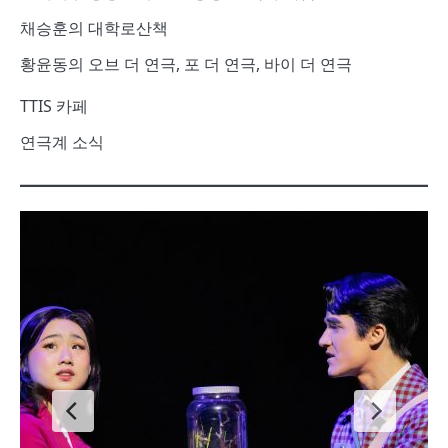
채승훈의 대학로산책
황윤동의 오브 더 연극, 포 더 연극, 바이 더 연극
TTIS 카페
연극계 소식