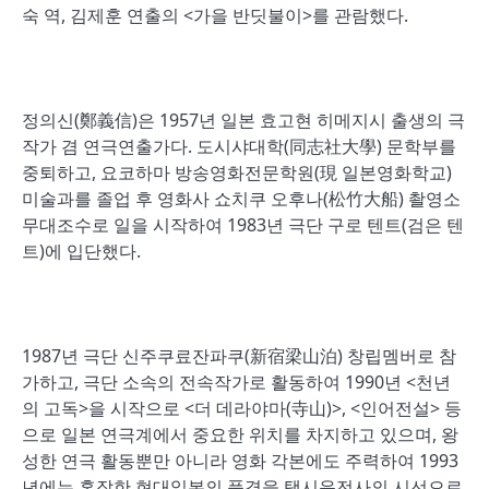
숙 역, 김제훈 연출의 <가을 반딧불이>를 관람했다.
정의신(鄭義信)은 1957년 일본 효고현 히메지시 출생의 극
작가 겸 연극연출가다. 도시샤대학(同志社大學) 문학부를
중퇴하고, 요코하마 방송영화전문학원(現 일본영화학교)
미술과를 졸업 후 영화사 쇼치쿠 오후나(松竹大船) 촬영소
무대조수로 일을 시작하여 1983년 극단 구로 텐트(검은 텐
트)에 입단했다.
1987년 극단 신주쿠료잔파쿠(新宿梁山泊) 창립멤버로 참
가하고, 극단 소속의 전속작가로 활동하여 1990년 <천년
의 고독>을 시작으로 <더 데라야마(寺山)>, <인어전설> 등
으로 일본 연극계에서 중요한 위치를 차지하고 있으며, 왕
성한 연극 활동뿐만 아니라 영화 각본에도 주력하여 1993
년에는 혼잡한 현대일본의 풍경을 택시운전사의 시선으로