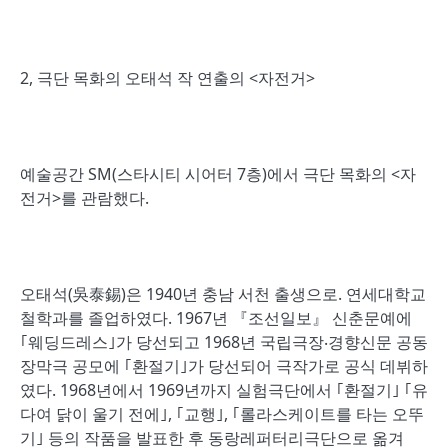
2, 극단 목화의 오태석 작 연출의 <자전거>
예술공간 SM(스타시티 시어터 7층)에서 극단 목화의 <자
전거>를 관람했다.
오태석(吳泰錫)은 1940년 충남 서천 출생으로. 연세대학교
철학과를 졸업하였다. 1967년 『조선일보』 신춘문예에
｢웨딩드레스｣가 당선되고 1968년 국립극장‧경향신문 공동
장막극 공모에 ｢환절기｣가 당선되어 극작가로 공식 데뷔하
였다. 1968년에서 1969년까지 실험극단에서 ｢환절기｣ ｢유
다여 닭이 울기 전에｣, ｢교행｣, ｢롤라스케이트를 타는 오뚜
기｣ 등의 작품을 발표한 후 동랑레퍼터리극단으로 옮겨