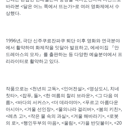
바라본 <달은 어느 쪽에서 뜨는가>로 여러 영화제에서 수
상했다.
1996년, 극단 신주쿠료잔파쿠 퇴단 이후 영화와 연극분야
에서 활약하며 화제작을 잇달아 발표하고, 에세이집 『안
드레아스의 모자』를 출판하는 등 다양한 예술분야에서 프
리라이터로 활약하고 있다.
작품으로는 <천년의 고독>, <인어전설>, <영상도시, 치네
칫타>, <잡푸, 돌>, <한 여름의 찰리 브라운>, <그 다음 여
름>, <바다의 서커스>, <더 데라야마>, <푸르고 아름다운
아시아>, <겨울 선인장>, <물의나라 걸리버>, <봄의 키친>,
<레츠 고>, <작은 물 속의 과실>, <겨울 해바라기>, <로봇
의 로>, <행인두부의 마음>, <울림>, <가을 반딧불이>, <20