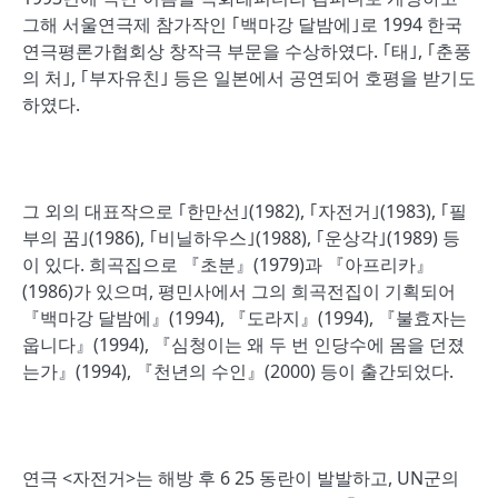
그해 서울연극제 참가작인 ｢백마강 달밤에｣로 1994 한국
연극평론가협회상 창작극 부문을 수상하였다. ｢태｣, ｢춘풍
의 처｣, ｢부자유친｣ 등은 일본에서 공연되어 호평을 받기도
하였다.
그 외의 대표작으로 ｢한만선｣(1982), ｢자전거｣(1983), ｢필
부의 꿈｣(1986), ｢비닐하우스｣(1988), ｢운상각｣(1989) 등
이 있다. 희곡집으로 『초분』(1979)과 『아프리카』
(1986)가 있으며, 평민사에서 그의 희곡전집이 기획되어
『백마강 달밤에』(1994), 『도라지』(1994), 『불효자는
웁니다』(1994), 『심청이는 왜 두 번 인당수에 몸을 던졌
는가』(1994), 『천년의 수인』(2000) 등이 출간되었다.
연극 <자전거>는 해방 후 6 25 동란이 발발하고, UN군의