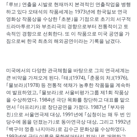
｢루브｣ 연출을 시발로 현재까지 본격적인 연출작업을 병행
하고 있다 오태석의 작품세계는 1973년에 한국일보 연극
영화상 작품상을 수상한 ｢초분｣을 기점으로 초기의 서구적
드라마투르기와 부조리극의 경향으로부터 전통적이고 토
속적인 경향으로 선회한다. 또 이 작품으로 미국 공연을 가
짐으로써 한국 최초의 해외공연이라는 기록을 남겼다.
미국에서의 다양한 관극체험을 바탕으로 그의 연극세계는
큰 비약을 가져오게 된다. ｢태｣(1974), ｢춘풍의 처｣(1976),
｢물보라｣(1978) 등 전통적 색채가 농후한 작품들을 계속하
여 발표하였고, ｢물보라｣로 서울비평가그룹 제1회 작품상
을 수상하였다. 1984년 극단 목화를 창단하고 대표를 맡으
면서 ｢아프리카｣로 창단공연을 가졌다. 1987년 ｢부자유
친｣으로 서울연극제 대상, 1991년에 ｢심청이는 왜 두 번 인
당수에 몸을 던졌는가｣로 동아연극상 대상, 그리고 1992년
｢백구야 껑충 나지마라｣로 김수근 문화상을 수상하였다.
1993년에 극단 이름을 목화레퍼터리 컴퍼니로 개명하고