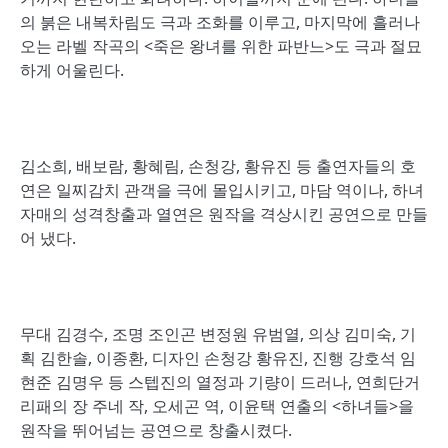
의 붉은 내복차림도 극과 조화를 이루고, 마지막에 흘러나
오는 라벨 작곡의 <죽은 왕녀를 위한 파반느>도 극과 절묘
하게 어울린다.
김소희, 배보람, 황혜림, 손청강, 황유진 등 출연자들의 호
연은 일찌감치 관객을 극에 몰입시키고, 마담 역이나, 하녀
자매의 성격창출과 열연은 원작을 격상시킨 공연으로 만들
어 냈다.
무대 김경수, 조명 조인곤 변정원 유범열, 의상 김미숙, 기
획 김한솔, 이종환, 디자인 손청강 황유진, 진행 강호석 임
현준 김명우 등 스텝진의 열정과 기량이 드러나, 연희단거
리패의 장 주네 작, 오세곤 역, 이윤택 연출의 <하녀들>을
원작을 뛰어넘는 공연으로 창출시켰다.