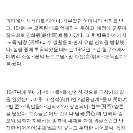
파리에서 사생아로 태어나, 창부였던 어머니의 버림을 받
고, 10세때는 굶주린 배를 억제하지 못하고, 애정에 굶주려
절도죄로 감화원(感化院)에 들어갔다. 그 후 탈옥하여 거지
·도둑·남창 (男娼)·죄수 생활을 하면서 유럽 전역을 방황했
다. 점령 중에 투옥되었을 때에는 1942년 프렌 형무소에서
데뷔작 소설 <꽃의 노트르담> 및 자전(自傳)의 <도둑일기>
를 썼다.
1947년에 주베가 <하녀들>을 상연한 것으로 극작가의 길
을 열었는데, 이후 그 전작(前作)인 <엄중경계>를 비롯하여
<발 콘> <흑인들> <간막이>가 상연되어, 찬부(贊否) 양론
을 낳았다. 그것들은 어느 것이나 남색(男色)과 반역과 증
오와 범죄가 지배하는 암흑의 세계를 가장 외설스럽고 난
잡한 비어음어(卑語陰語)와 빛나고 투명한 시어로써, 독창