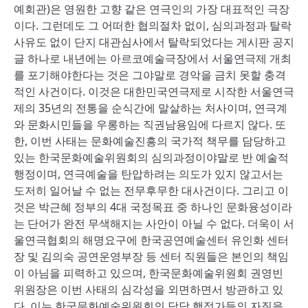
예회관)은 영원한 고향 같은 연극인의 가장 대표적인 극장
이다. 그런데도 그 어떠한 협의절차 없이, 심의과정과 탈락
사유도 없이 단지 대관심사에서 탈락되었다는 게시판 공지
글 하나로 내년에는 아르코예술극장에서 서울연극제 개최
를 포기해야한다는 것은 그야말로 경악을 금치 못할 충격
적인 사건이다. 이것은 대한민국연극제로 시작한 서울연극
제의 35년의 전통을 순식간에 말살하는 처사이며, 연극계
와 문화시민들을 우롱하는 직권남용임에 다르지 않다. 또
한, 이번 사태는 문화예술진흥의 국가적 책무를 담당하고
있는 한국문화예술위원회의 심의과정이야말로 반 예술적
행정이며, 연극예술을 탄압하려는 의도가 있지 않고서는
도저히 일어날 수 없는 전무후무한 대사건이다. 그리고 이
것은 박근혜 정부의 4대 국정목표 중 하나인 문화융성이라
는 단어가 완전 무색해지는 사안이 아닐 수 없다. 더욱이 서
울연극협회의 해명요구에 한국공연예술센터 유인화 센터
장 및 김의숙 공연운영부장 등 센터 직원들은 본인의 책임
이 아님을 피력하고 있으며, 한국문화예술위원회 권영빈
위원장은 이번 사태의 심각성을 외면하면서 방관하고 있
다. 이는 한국문화예술위원회의 담당 행정가들의 자질을