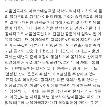
서울연극제와 아르코예술극장 각각의 역사적 가치와 이 둘
의 불가분리의 관계가 이러할진대, 문화예술위원회의 한팩
이 얼마나 대단한 권력을 지녔기에 사소한 몇 가지 이유를
들어 서울연극제 대관 신청을 탈락시킨단 말인가? 한팩이
공식적으로 서울연극협회에 전달한 공문에서 탈락시킨 이
유를 살펴보면, 아연실색할 따름이다. 한팩이 지적한 서류
미비는 똑같이 서류가 미비했던 한국연극연출가협회측의
대관 통과와 상충되어 형평성에 어긋난다. 그리고 서울연
극제는 예년과 준비 과정이 동일하기에 올해와 마찬가지로
작년에도 서류 준비가 동일하였다. 그런데 작년에는 통과
된 데 반해 올해는 탈락되었다. 한팩은 상황이 이런 데도
‘엄정한 잣대’ 운운하며 심사의 적절성을 주장하고 있다.
‘표적 심의’의 비난과, 탈락시킨 다른 저의가 깔려 있다는
의심을 피하기 어렵다. 이밖에도 한팩이 지적한 공연 작품
의 참신성과, 레미제라블 특별 공연 관련 문제가 심사 기준
에 어긋난다는 지적을 백번 양보하여 받아들인다 해도, 그
점들 때문에 서울연극제가 대관 탈락되어야 한다는 것은