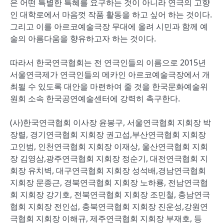
은 어떤 특별한 특혜를 요구하는 것이 아니라 연극의 고향
인 대학로에서 마음껏 작품 활동을 하고 싶어 하는 것이다.
그리고 이를 아르코예술극장 무대에 올려 시민과 함께 예
술의 아름다움을 향유하고자 하는 것이다.
따라서 한국연극협회는 전 연극인들의 이름으로 2015년
서울연극제가 연극인들의 메카인 아르코예술극장에서 개
최될 수 있도록 대안을 마련하여 줄 것을 한국문화예술위
원회 소속 한국공연예술센터에 강력히 촉구한다.
(사)한국연극협회 이사장 윤봉구, 서울연극협회 지회장 박
장렬, 경기연극협회 지회장 권고섭,부산연극협회 지회장
고인범, 인천연극협회 지회장 이재상, 울산연극협회 지회
장 김영삼,광주연극협회 지회장 정순기, 대전연극협회 지
회장 유치벽, 대구연극협회 지회장 성석배,경남연극협회
지회장 문종근, 경북연극협회 지회장 노하룡, 전남연극협
회 지회장 강기호, 전북연극협회 지회장 조민철, 충남연극
협회 지회장 전인섭, 충북연극협회 지회장 진운성,강원연
극협회 지회장 이해규, 제주연극협회 지회장 부재호, 등