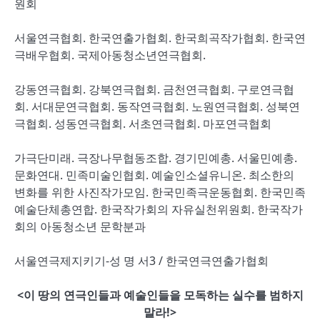
원회
서울연극협회. 한국연출가협회. 한국희곡작가협회. 한국연
극배우협회. 국제아동청소년연극협회.
강동연극협회. 강북연극협회. 금천연극협회. 구로연극협
회. 서대문연극협회. 동작연극협회. 노원연극협회. 성북연
극협회. 성동연극협회. 서초연극협회. 마포연극협회
가극단미래. 극장나무협동조합. 경기민예총. 서울민예총.
문화연대. 민족미술인협회. 예술인소셜유니온. 최소한의
변화를 위한 사진작가모임. 한국민족극운동협회. 한국민족
예술단체총연합. 한국작가회의 자유실천위원회. 한국작가
회의 아동청소년 문학분과
서울연극제지키기-성 명 서3 / 한국연극연출가협회
<이 땅의 연극인들과 예술인들을 모독하는 실수를 범하지
말라!>