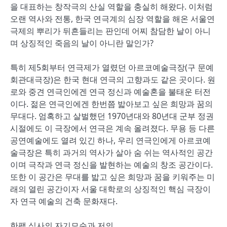
을 대표하는 창작극의 산실 역할을 충실히 해왔다. 이처럼
오랜 역사와 전통, 한국 연극계의 심장 역할을 해온 서울연
극제의 뿌리가 뒤흔들리는 판인데 어찌 참담한 날이 아니
며 상징적인 죽음의 날이 아니란 말인가?
특히 제5회부터 연극제가 열렸던 아르코예술극장(구 문예
회관대극장)은 한국 현대 연극의 고향과도 같은 곳이다. 원
로와 중견 연극인에겐 연극 정신과 예술혼을 불태운 터전
이다. 젊은 연극인에겐 한번쯤 밟아보고 싶은 희망과 꿈의
무대다. 엄혹하고 살벌했던 1970년대와 80년대 군부 정권
시절에도 이 극장에서 연극은 계속 올려졌다. 무용 등 다른
공연예술에도 열려 있긴 하나, 우리 연극인에게 아르코예
술극장은 특히 과거의 역사가 살아 숨 쉬는 역사적인 공간
이며 극작과 연극 정신을 발현하는 예술의 창조 공간이다.
또한 이 공간은 무대를 밟고 싶은 희망과 꿈을 키워주는 미
래의 열린 공간이자 서울 대학로의 상징적인 핵심 극장이
자 연극 예술의 건축 문화재다.
한팩 심사의 자기모순과 저의