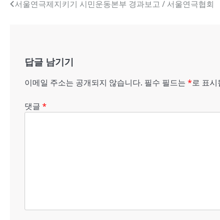
글
서울연극제지키기 시민운동본부 경과보고 / 서울연극협회
내
비
게
답글 남기기
이
이메일 주소는 공개되지 않습니다.
필수 필드는
*
로 표
션
댓글
*