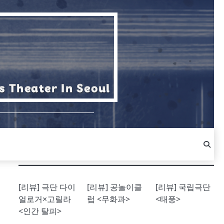
[리뷰] 극단 다이
[리뷰] 공놀이클
[리뷰] 국립극단
얼로거×고릴라
럽 <무화과>
<태풍>
<인간 탈피>