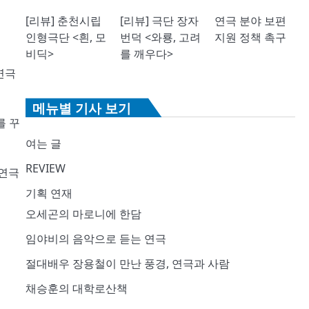
[리뷰] 춘천시립
[리뷰] 극단 장자
연극 분야 보편
인형극단 <흰, 모
번덕 <와룡, 고려
지원 정책 촉구
비딕>
를 깨우다>
연극
메뉴별 기사 보기
를 꾸
여는 글
REVIEW
 연극
기획 연재
오세곤의 마로니에 한담
임야비의 음악으로 듣는 연극
절대배우 장용철이 만난 풍경, 연극과 사람
채승훈의 대학로산책