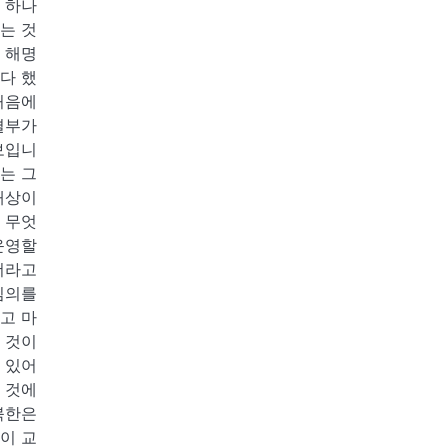
 하나
는 것
 해명
다 했
처음에
결부가
보입니
는 그
대상이
 무엇
운영할
더라고
심의를
고 마
 것이
 있어
 것에
북한은
이 교