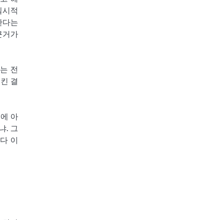
일시적
한다는
근거가
는 전
킨 결
에 아
. 그
다 이