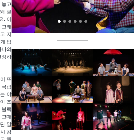
 놓고
왜 필
. 이
 그래
고 지
게 입
하나의
결정하
들이 또
 국립
는 야
이 조
 블랙
 그때
단 말
시 감
고 해