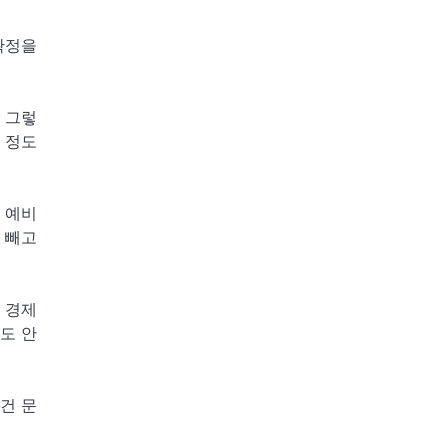
확정을
 그렇
 정도
 예비
 빼고
 경제
도 안
 건 문