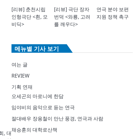
[리뷰] 춘천시립
[리뷰] 극단 장자
연극 분야 보편
인형극단 <흰, 모
번덕 <와룡, 고려
지원 정책 촉구
비딕>
를 깨우다>
메뉴별 기사 보기
여는 글
REVIEW
기획 연재
오세곤의 마로니에 한담
임야비의 음악으로 듣는 연극
절대배우 장용철이 만난 풍경, 연극과 사람
채승훈의 대학로산책
, 대