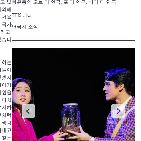
고 있
황윤동의 오브 더 연극, 포 더 연극, 바이 더 연극
제외해
TTIS 카페
 서울
 국가
연극계 소식
하고,
겠습니
 하는
가들이
있겠지
차이가
지원을
 마치
유지하
것처럼
 생각
아내고
 찾는