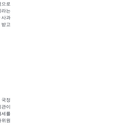
적으로
이라는
 사과
 받고
 국정
기관이
혈세를
사위원