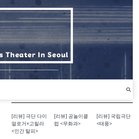
[리뷰] 극단 다이
[리뷰] 공놀이클
[리뷰] 국립극단
얼로거×고릴라
럽 <무화과>
<태풍>
<인간 탈피>