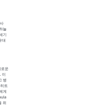
기사
 하늘
8세기
유대
새로운
 이
고 병
레히트
트에게
ula
들을 위