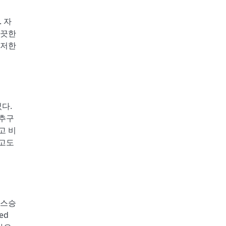
 자
희끗한
철저한
다.
 추구
고 비
다고도
 스승
ed