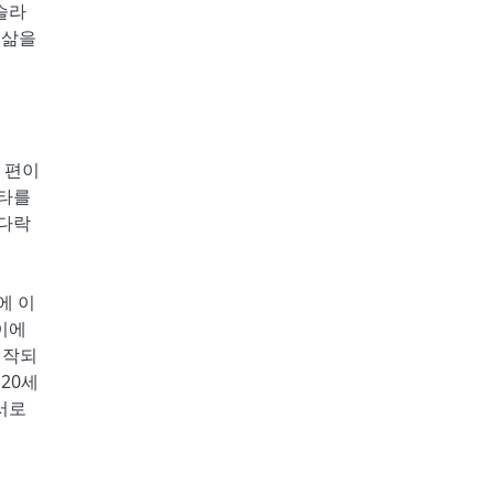
슬라
 삶을
 편이
기타를
 다락
에 이
이에
시작되
20세
서로