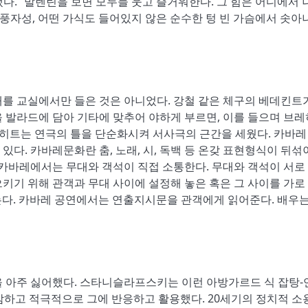
냈다. “발렌틴을 보면 모두들 웃고 즐거워한다. 그 힘은 어디에서 
 풍자성, 어떤 가식도 들어있지 않은 순수한 텅 빈 가슴에서 솟아
d의 노래를 교실에서만 들은 것은 아니었다. 강철 같은 체구의 베데킨트
 발라드에 담아 기타에 맞추어 야하게 부르면, 이를 들으며 브
브레히트는 연극의 틀을 단순화시켜 서사극의 근간을 세웠다. 카바레
 있다. 카바레문화란 춤, 노래, 시, 독백 등 온갖 표현형식이 뒤섞
바레에서는 무대와 객석이 직접 소통한다. 무대와 객석이 서로
키기 위해 관객과 무대 사이에 설정해 놓은 혹은 그 사이를 가로
않는다. 카바레 공연에서는 연출지시문을 관객에게 읽어준다. 배우는
아주 싫어했다. 스타니슬라프스키는 이런 아방가르드 식 잡탕-
감하고 적극적으로 그에 반응하고 활용했다. 20세기의 정치적 소