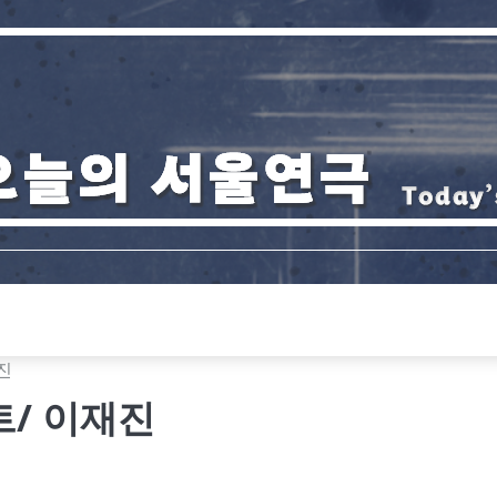
진
/ 이재진