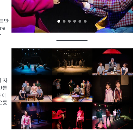
프트만
re
t
 자
안톤
대에
온통