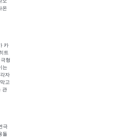
나오
나온
가 카
레히트
 극형
이는
 각자
 막고
 관
연극
용돌