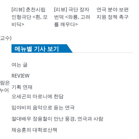
[리뷰] 춘천시립
[리뷰] 극단 장자
연극 분야 보편
인형극단 <흰, 모
번덕 <와룡, 고려
지원 정책 촉구
비딕>
를 깨우다>
교수)
메뉴별 기사 보기
여는 글
REVIEW
사람은
기획 연재
나누어
오세곤의 마로니에 한담
임야비의 음악으로 듣는 연극
절대배우 장용철이 만난 풍경, 연극과 사람
채승훈의 대학로산책