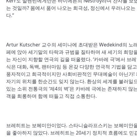
Kerr도 발렌틴에게만은 바이에른의 Nestroy라며 찬사를 보
는 것일까? 몸에서 품어 나오는 희극성, 정신에서 우러나오는
다.”
Artur Kutscher 교수의 세미나에 초대받은 Wedekin
페에 앉아 세기말의 타락과 규범을 질타하며 새 세기의 희망을
는 자신이 지향할 연극의 길을 떠올렸다. ‘카바레 극’에서 
식은 대화, 독백, 팬터마임 등 온갖 다양한 연극적 기법을 담고
풍자적이고 희극적이지만 사회비판적인 무대예술이 아닌가! 카
자기의 위치를 한순간도 잊지 않는다. 환상의 세계를 불러일으
있는 소위 전통극의 ‘제4의 벽’은 카바레 극에는 존재하지 
객을 희롱하며 함께 떠들고 직접 소통한다.
브레히트는 보헤미안이었다. 스타니슬라프스키는 보헤미안을 
을 좋아하지 않았다. 브레히트는 20세기 정치적 흐름에도 민