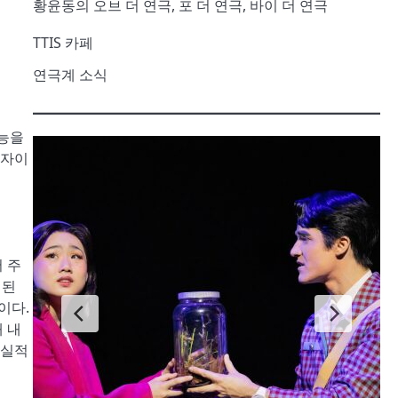
황윤동의 오브 더 연극, 포 더 연극, 바이 더 연극
TTIS 카페
연극계 소식
기능을
배자이
 주
 된
이다.
 내
사실적