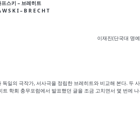
프스키 – 브레히트
A W S K I – B R E C H T
이재진(단국대 명예
 독일의 극작가, 서사극을 정립한 브레히트와 비교해 본다. 두 
레히트 학회 충무포럼에서 발표했던 글을 조금 고치면서 몇 번에 