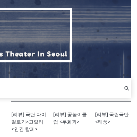
[리뷰] 극단 다이
[리뷰] 공놀이클
[리뷰] 국립극단
얼로거×고릴라
럽 <무화과>
<태풍>
<인간 탈피>