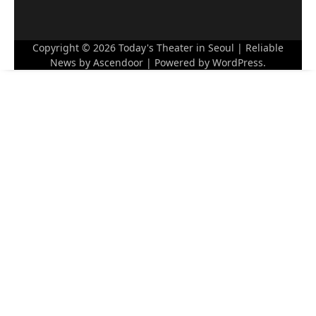
Copyright © 2026
Today's Theater in Seoul
| Reliable
News by
Ascendoor
| Powered by
WordPress
.