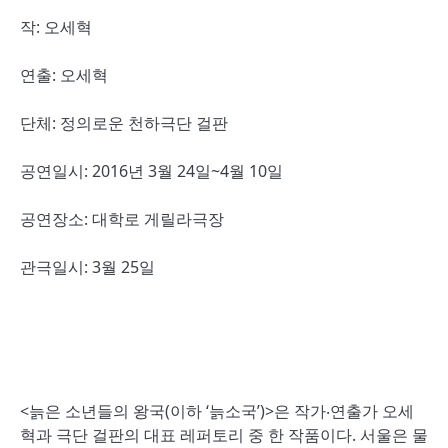
작: 오세혁
연출: 오세혁
단체: 정의로운 천하극단 걸판
공연일시: 2016년 3월 24일~4월 10일
공연장소: 대학로 게릴라극장
관극일시: 3월 25일
<늙은 소년들의 왕국(이하 ‘늙소국’)>은 작가‧연출가 오세
혁과 극단 걸판의 대표 레퍼토리 중 한 작품이다. 서울은 물