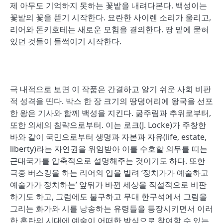
제 아무도 기억하지 못하는 꽃밭을 내려다본다. 백성이는
꽃밭의 꽃을 뜯기 시작한다. 요란한 사이렌 소리가 울리고,
리어와 돈키호테는 새로운 모험을 결의한다. 땅 밑에 묻혀
있던 것들이 들썩이기 시작한다.
극 내적으로 보면 이 작품은 간결하고 알기 쉬운 사회 비판
적 성격을 띤다. 박스 한 장 크기의 땅덩어리에 왕국을 선포
한 왕은 기사와 함께 백성을 지킨다. 굶주림과 추위로부터,
또한 외세의 침략으로부터. 이는 로크(J. Locke)가 주창한
바와 같이 국민으로부터 생명과 자본과 자유(life, estate,
liberty)라는 자연권을 위임받아 이를 수호할 의무를 띠는
근대국가를 압축적으로 설명해주는 것이기도 하다. 또한
극중 버스킹을 하는 리어의 입을 빌려 ‘정치가가 예술하고
예술가가 정치하는’ 앞뒤가 바뀐 세상을 직설적으로 비판
하기도 하고, 그럼에도 불구하고 무대 한구석에서 그림을
그리는 화가와 시를 낭송하는 유령들을 등장시키면서 이러
한 혼란의 시대에 예술이 어떠한 방식으로 참여할 수 있는