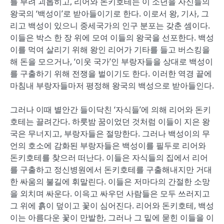
를 부려 괴롭히고, 리어와 돈키호테는 이 소년을 자신들의
왕국의 ‘백성이’로 받아들이기로 한다. 이로서 왕, 기사, 그
리고 백성이 있으니 중세국가의 인구 분포는 갖춘 셈이다.
이들은 박스 한 장 위에 모여 이들의 왕국을 선포한다. 백성
이를 먹여 살리기 위해 왕인 리어가 기타를 들고 버스킹을
해 돈을 모으거나, ‘이웃 국가’인 부랑자들을 상대로 백성이
를 구출하기 위해 전쟁을 벌이기도 한다. 이러한 역경 끝에
마침내 부랑자들마저 평정해 왕국의 백성으로 받아들인다.
그러나 이때 별안간 들이닥친 ‘자식들’에 의해 리어와 돈키
호테는 끌려간다. 하룻밤 꿈이었던 것처럼 이들이 지은 왕
국은 무너지고, 부랑자들은 절망한다. 그러나 백성이의 무
언의 호소에 감화된 부랑자들은 백성이를 필두로 리어와
돈키호테를 찾으러 떠난다. 이들은 자식들의 집에서 리어
를 구출하고 정신병원에서 돈키호테를 구출해내지만 거대
한 싸움의 불길에 휘말린다. 이들은 저마다의 간절한 소망
을 외치며 싸운다. 이윽고 싸우던 사람들은 모두 쓰러지고
그 위에 흙이 덮이고 꽃이 심어진다. 리어와 돈키호테, 백성
이는 아름다운 꽃이 만발한, 그러나 그 밑에 묻힌 이들을 이