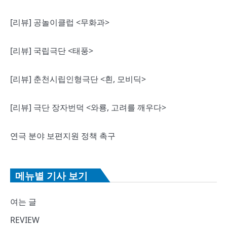
[리뷰] 공놀이클럽 <무화과>
[리뷰] 국립극단 <태풍>
[리뷰] 춘천시립인형극단 <흰, 모비딕>
[리뷰] 극단 장자번덕 <와룡, 고려를 깨우다>
연극 분야 보편지원 정책 촉구
메뉴별 기사 보기
여는 글
REVIEW