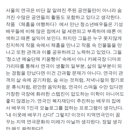
서울의 연극은 비단 잘 알려진 주된 공연들만이 아니라 숨
겨진 수많은 공연들의 활동도 포함하고 있다고 생각한다.
작품 《체홉을 여행하다》에서 만난 청소년배우들은 기성
배우들에 비해 많은 점에서 덜 세련되고 부족하며 때론 어
색하고 때론 설익어 보인다. 하지만 그들은 누구 못지않게
진지하게 작품 속에서 체홉을 만나고 작품 속 인물들을 만
나고 또한 관객과 이를 공유하려고 노력하고 있었다. 그들
‘청소년 예술단체 키움쨍이’ 속에서 아니 카페극장 디마르
가리따를 통해서 연극이 생활의 일부분, 삶의 일부분이 되
는 경험을 만났다면 이건 간과할 문제가 아니다. 연극이 관
객의 삶 속에 공기처럼, 숨 쉬는 것처럼, 저녁나절의 향기로
운 휴식처럼, 편안한 음악처럼, 연극이 스며들 수만 있다면
거창한 극장에 화려한 스텝진이 압도하는 미학이 아니어도
좋지 않겠는가. 연극인 복지재단이 추진하는 배우의 집에
서 배우의 1인극 모놀로그를 접하는 프로그램이 생각난다.
‘내 이웃에 배우가 산다!’ 그렇지! 이것이 지역연극인이 꿈
꾸는 지역 연극문화의 미래가 아닐까 생각된다. 정말 생각
만 해도 짜릿하다!!