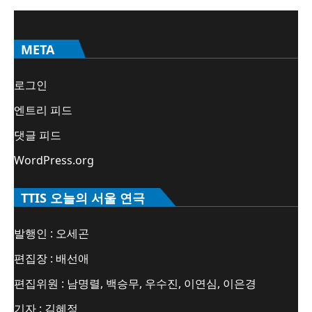
META
로그인
엔트리 피드
댓글 피드
WordPress.org
TTIS 오늘의 서울 연극
발행인 : 오세곤
편집장 : 배선애
편집위원 : 남명렬, 백승무, 우수진, 이연심, 이은경
기자 : 김혜정