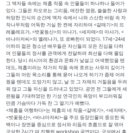
그 액자들 속에는 체홉 작품 속 인물들이 하나하나 들어가
있다. 그들은 차오르는 그리움, 애잔한 염원, 쓸쓸한 사랑과
허망한 인식의 순간에 액자 속에서 나와 스산한 바람 속 자
작나무처럼 어둑한 거실 한 켠에 자리하여 <갈매기>의 뜨
레플레프가, <벗꽃동산>의 아냐가, <세자매>의 마샤가, <
바냐아저씨>의 옐레나가, 또 로빠한이 되었다. 17세~24세
이하의 젊은 청소년 배우들은 자신들의 모든 진심을 다하
여 인물들의 정서를 관객에게 전달하려 최선을 다해 몰입
한다. 당시 러시아의 환경과 문화가 낯설고 어색했었을 텐
데도, 체홉이라는 작가의 작품 속에 흐르는 사유의 깊이가
그들의 어린 목소리를 통해 묻어 나오게 하기가 좀체 어려
웠을 텐데도 도망가지 않고, 날 것 그 자체의 거칠음을 두려
워 않고 그들 자신을 드러내고 있었다. 공연 전 그들에게 세
련됨을 기대하였던 한 기성 연극인의 욕망이 부끄러워질
만큼 가슴마다 가득 찬 그 열기가 예뻤다.
<체홉을 여행하다>는 체홉의 네 작품-<갈매기>, <세자매>,
<벗꽃동산>, <바냐아저씨>-을 주요 등장인물의 중요한 독
백이나 장면을 중심으로 정서와 리듬의 흐름으로 잘 엮어
구성한 2시간 여 진행된 workshop 공연이다. 구성에서 흥